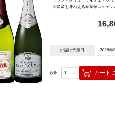
グラン・クリュ、プルミエ・クリ
全階級を味わえる豪華辛口シャン
16,
お届け予定日
2026年
カート
数量