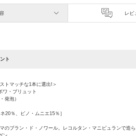
容
レビ
ント
ストマッチな1本に選出!＞
ボワ・ブリュット
・発泡）
ネ20％、ピノ・ムニエ15％］
マのブラン・ド・ノワール。レコルタン・マニピュランで造ら
ガン