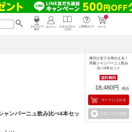
0
カタログから
ログイン
カテゴリで
ご利用ガイド
カート
ご注文
探す
×
格付け全てを味わえる！
高級シャンパーニュ飲み
比べ4本セット
18,480円
税込
カートに入れる
シャンパーニュ飲み比べ4本セッ
お気に入りに追加