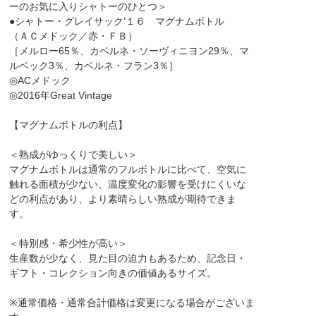
ーのお気に入りシャトーのひとつ＞
●シャトー・グレイサック’１６ マグナムボトル
（ＡＣメドック／赤・ＦＢ）
［メルロー65％、カベルネ・ソーヴィニヨン29％、マ
ルベック3％、カベルネ・フラン3％］
◎ACメドック
◎2016年Great Vintage
【マグナムボトルの利点】
＜熟成がゆっくりで美しい＞
マグナムボトルは通常のフルボトルに比べて、空気に
触れる面積が少ない、温度変化の影響を受けにくいな
どの利点があり、より素晴らしい熟成が期待できま
す。
＜特別感・希少性が高い＞
生産数が少なく、見た目の迫力もあるため、記念日・
ギフト・コレクション向きの価値あるサイズ。
※通常価格・通常合計価格は変更になる場合がございま