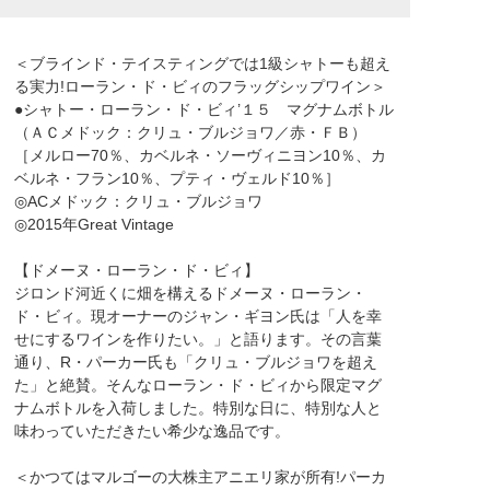
＜ブラインド・テイスティングでは1級シャトーも超え
る実力!ローラン・ド・ビィのフラッグシップワイン＞
●シャトー・ローラン・ド・ビィ’１５ マグナムボトル
（ＡＣメドック：クリュ・ブルジョワ／赤・ＦＢ）
［メルロー70％、カベルネ・ソーヴィニヨン10％、カ
ベルネ・フラン10％、プティ・ヴェルド10％］
◎ACメドック：クリュ・ブルジョワ
◎2015年Great Vintage
【ドメーヌ・ローラン・ド・ビィ】
ジロンド河近くに畑を構えるドメーヌ・ローラン・
ド・ビィ。現オーナーのジャン・ギヨン氏は「人を幸
せにするワインを作りたい。」と語ります。その言葉
通り、R・パーカー氏も「クリュ・ブルジョワを超え
た」と絶賛。そんなローラン・ド・ビィから限定マグ
ナムボトルを入荷しました。特別な日に、特別な人と
味わっていただきたい希少な逸品です。
＜かつてはマルゴーの大株主アニエリ家が所有!パーカ