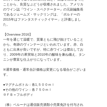
ことから、良質なぶどうが収穫されました。アメリカ
のワイン誌『ワイン・スペクテーター』の元副編集長
であるジェームズ・サックリングは、「ボルドーの
2015年はファンタスティックイヤー」と評価しまし
た。
【Overview 2016】
一年を通じて温暖で、質量ともに飛び抜けていること
から、奇跡のヴィンテージといわれています。赤、白
ともに出来が良いですが、特に赤ワインは傑出してお
り、2009年の果実味と2010年の酸味を兼ね備え、タン
ニンが豊富な仕上がりになっています。
※通常価格・通常合計価格は変更になる場合がございま
す。
●マグナムボトル：各1,５００ｍｌ
●その他のワイン：各７５０ｍｌ
※ＦＢ＝フルボディ
（株）ベルーナは通信販売酒類小売業免許を付与され