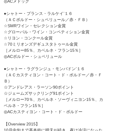
◎ACメドック
●シャトー・プランス・ラルケイ’１６
（ＡＣボルドー・シュペリュール／赤・ＦＢ）
☆SMRワイン・セレクション金賞
☆グローバル・ワイン・コンペティション金賞
☆リヨン・コンクール金賞
☆70ミリオンズデギュスタトゥール金賞
［メルロー85％、カベルネ・フラン15％］
◎ACボルドー・シュペリュール
●シャトー・ラグランジュ・モンバドン’１６
（ＡＣカスティヨン・コート・ド・ボルドー／赤・Ｆ
Ｂ）
☆アンドレアス・ラーソン90ポイント
☆ジェームズサックリング91ポイント
［メルロー70％、カベルネ・ソーヴィニヨン15％、カ
ベルネ・フラン15％］
◎ACカスティヨン・コート・ド・ボルドー
【Overview 2015】
10月中旬まで基本的に晴天が続き、夜は冷涼になった