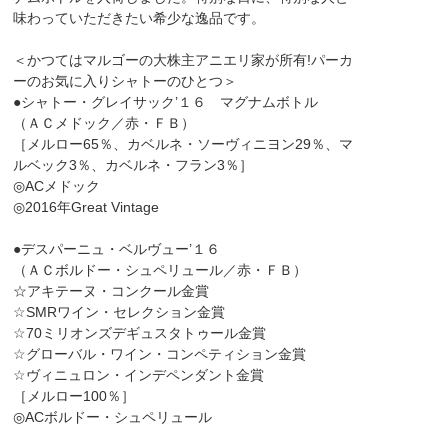
味わっていただきたい希少な逸品です。
＜かつてはマルゴーの大株主アニエリ家が所有!パーカ
ーのお気に入りシャトーのひとつ＞
●シャトー・グレイサック’１６ マグナムボトル
（ＡＣメドック／赤・ＦＢ）
［メルロー65％、カベルネ・ソーヴィニヨン29％、マ
ルベック3％、カベルネ・フラン3％］
◎ACメドック
◎2016年Great Vintage
●デスパーニュ・ベルヴュー’１６
（ＡＣボルドー・シュペリュール／赤・ＦＢ）
☆アキテーヌ・コンクール金賞
☆SMRワイン・セレクション金賞
☆70ミリオンズデギュスタトゥール金賞
☆グローバル・ワイン・コンペティション金賞
☆ヴィニュロン・インデペンダント金賞
［メルロー100％］
◎ACボルドー・シュペリュール