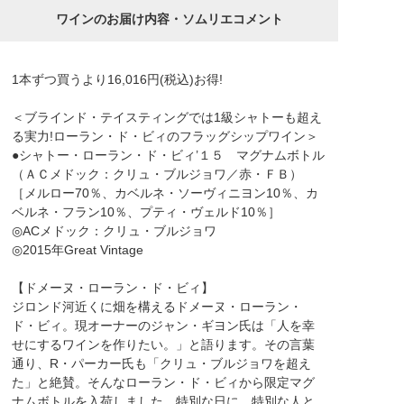
ワインのお届け内容・ソムリエコメント
1本ずつ買うより16,016円(税込)お得!
＜ブラインド・テイスティングでは1級シャトーも超え
る実力!ローラン・ド・ビィのフラッグシップワイン＞
●シャトー・ローラン・ド・ビィ’１５ マグナムボトル
（ＡＣメドック：クリュ・ブルジョワ／赤・ＦＢ）
［メルロー70％、カベルネ・ソーヴィニヨン10％、カ
ベルネ・フラン10％、プティ・ヴェルド10％］
◎ACメドック：クリュ・ブルジョワ
◎2015年Great Vintage
【ドメーヌ・ローラン・ド・ビィ】
ジロンド河近くに畑を構えるドメーヌ・ローラン・
ド・ビィ。現オーナーのジャン・ギヨン氏は「人を幸
せにするワインを作りたい。」と語ります。その言葉
通り、R・パーカー氏も「クリュ・ブルジョワを超え
た」と絶賛。そんなローラン・ド・ビィから限定マグ
ナムボトルを入荷しました。特別な日に、特別な人と