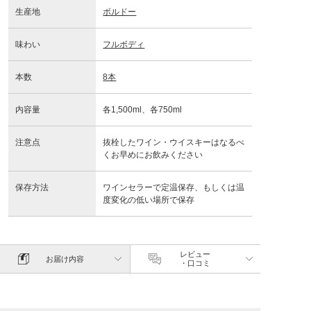
生産地
ボルドー
味わい
フルボディ
本数
8本
内容量
各1,500ml、各750ml
注意点
抜栓したワイン・ウイスキーはなるべ
くお早めにお飲みください
保存方法
ワインセラーで定温保存、もしくは温
度変化の低い場所で保存
レビュー
お届け内容
・口コミ