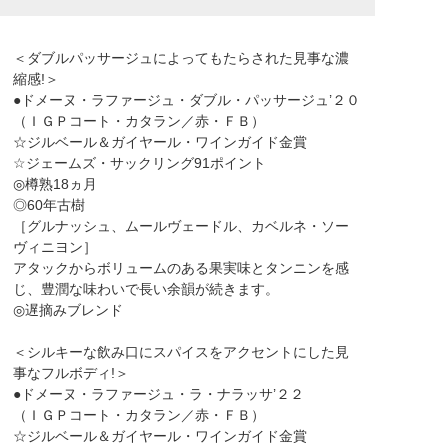
＜ダブルパッサージュによってもたらされた見事な濃
縮感!＞
●ドメーヌ・ラファージュ・ダブル・パッサージュ’２０
（ＩＧＰコート・カタラン／赤・ＦＢ）
☆ジルベール＆ガイヤール・ワインガイド金賞
☆ジェームズ・サックリング91ポイント
◎樽熟18ヵ月
◎60年古樹
［グルナッシュ、ムールヴェードル、カベルネ・ソー
ヴィニヨン］
アタックからボリュームのある果実味とタンニンを感
じ、豊潤な味わいで長い余韻が続きます。
◎遅摘みブレンド
＜シルキーな飲み口にスパイスをアクセントにした見
事なフルボディ!＞
●ドメーヌ・ラファージュ・ラ・ナラッサ’２２
（ＩＧＰコート・カタラン／赤・ＦＢ）
☆ジルベール＆ガイヤール・ワインガイド金賞