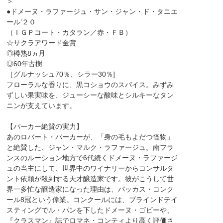
＞
●ドメーヌ・ラファージュ・サン・ジャン・ド・タニエ
ール’２０
（ＩＧＰコート・カタラン／赤・ＦＢ）
☆サクラアワード金賞
◎樽熟8ヵ月
◎60年古樹
［グルナッシュ70％、シラー30％]
フローラルな香りに、黒コショウのスパイス。みずみ
ずしい果実味を、ジューシーな酸味とシルキーなタン
ニンが支えています。
【パーカー絶賛の実力】
あのロバート・パーカーが、「身の毛もよだつ怪物」
と絶賛した、ジャン・マルク・ラファージュ。南フラ
ンスのルーション地方で6代続くドメーヌ・ラファージ
ュの当主にして、世界中のワイナリーからコンサルタ
ント依頼が殺到する天才醸造家です。彼がこうして世
界一多忙な醸造家になった理由は、バッカス・コンク
ール8冠という偉業。コンクールには、ブラインドテイ
スティングでル・パンを下したドメーヌ・ゴビーや、
『クラスマン』誌でロマネ・コンティより高く評価さ