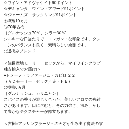
☆ワイン・アドヴォケイト90ポイント
☆デキャンタ・ワイン・アワード91ポイント
☆ジェームズ・サックリング91ポイント
◎樽熟10ヵ月
◎70年古樹
［グルナッシュ70％、シラー30％]
シルキーな口当たりで、エレガントな印象です。タン
ニンのバランスも良く、素晴らしい余韻です。
◎遅摘みブレンド
＜注目産地モーリー・セックから、マイワインクラブ
独占輸入でお届け!＞
●ドメーヌ・ラファージュ・カビロ’２２
（ＡＣモーリー・セック／赤・ＦＢ）
◎樽熟6ヵ月
［グルナッシュ、カリニャン］
スパイスの香りが混じり合った、美しいアロマの複雑
さがあります。口に含むと、その力強さ、深み、そし
て豊かなテクスチャーが際立ちます。
＜古樹×アッサンブラージュの天才が生み出す魔法の雫