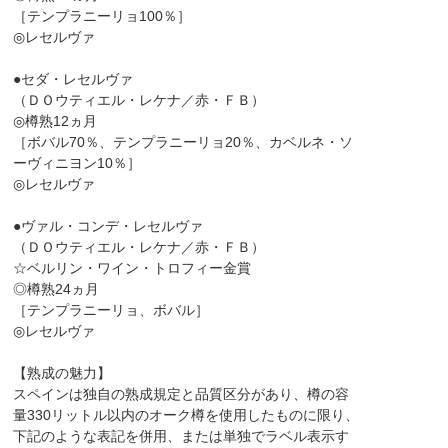
［テンプラニーリョ100％］
◎レセルヴァ
●セダ・レセルヴァ
（ＤＯウティエル・レケナ／赤・ＦＢ）
◎樽熟12ヵ月
［ボバル70％、テンプラニーリョ20％、カベルネ・ソ
ーヴィニヨン10％］
◎レセルヴァ
●ヴァル・コンデ・レセルヴァ
（ＤＯウティエル・レケナ／赤・ＦＢ）
☆ベルリン・ワイン・トロフィー金賞
◎樽熟24ヵ月
［テンプラニーリョ、ボバル］
◎レセルヴァ
【熟成の魅力】
スペインは独自の熟成規定と品質区分があり、樽の容
量330リットル以内のオーク樽を使用したものに限り、
下記のような表記を併用、または単独でラベル表示す