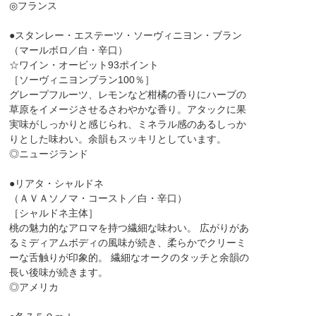
◎フランス
●スタンレー・エステーツ・ソーヴィニヨン・ブラン
（マールボロ／白・辛口）
☆ワイン・オービット93ポイント
［ソーヴィニヨンブラン100％］
グレープフルーツ、レモンなど柑橘の香りにハーブの
草原をイメージさせるさわやかな香り。アタックに果
実味がしっかりと感じられ、ミネラル感のあるしっか
りとした味わい。余韻もスッキリとしています。
◎ニュージランド
●リアタ・シャルドネ
（ＡＶＡソノマ・コースト／白・辛口）
［シャルドネ主体］
桃の魅力的なアロマを持つ繊細な味わい。 広がりがあ
るミディアムボディの風味が続き、柔らかでクリーミ
ーな舌触りが印象的。 繊細なオークのタッチと余韻の
長い後味が続きます。
◎アメリカ