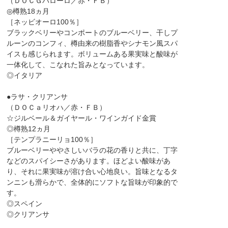
（ＤＯＣＧバローロ／赤・ＦＢ）
◎樽熟18ヵ月
［ネッビオーロ100％］
ブラックベリーやコンポートのブルーベリー、干しプ
ルーンのコンフィ、樽由来の樹脂香やシナモン風スパ
イスも感じられます。ボリュームある果実味と酸味が
一体化して、こなれた旨みとなっています。
◎イタリア
●ラサ・クリアンサ
（ＤＯＣａリオハ／赤・ＦＢ）
☆ジルベール＆ガイヤール・ワインガイド金賞
◎樽熟12ヵ月
［テンプラニーリョ100％］
ブルーベリーややさしいバラの花の香りと共に、丁字
などのスパイシーさがあります。ほどよい酸味があ
り、それに果実味が溶け合い心地良い。旨味となるタ
ンニンも滑らかで、全体的にソフトな旨味が印象的で
す。
◎スペイン
◎クリアンサ