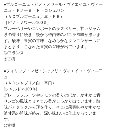
●ブルゴーニュ・ピノ・ノワール・ヴィエイユ・ヴィー
ニュ・ドメーヌ・ド・ロシュバン
（ＡＣブルゴーニュ／赤・ＦＢ）
［ピノ・ノワール100％］
ブルーベリーやコンポートのラズベリー、甘いジャム
系の香りに続き、後から樽由来のバニラ風味が漂いま
す。酸味、果実の甘味、なめらかなタンニンが一つに
まとまり、こなれた果実の旨味が出ています。
◎フランス
◎古樹
●フィリップ・マゼ・シャブリ・ヴィエイユ・ヴィ―二
ュ
（ＡＣシャブリ／白・辛口）
[シャルドネ100％]
グレープフルーツやレモンの香りのほか、かすかに青
リンゴの風味とミネラル香がしっかり出ています。酸
味がアタックから形を作り、そこに果実味やかすかな
渋甘系の旨味が絡み、深い味わいに仕上がっていま
す。
◎古樹