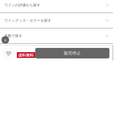
ワインの評価から探す
ワイングッズ・セラーを探す
本数で探す
×
価格帯で探す
販売停止
年12回コース／定期コースから探す
ワイン通販のマイワインクラ
My Wine Clubとは
ブ