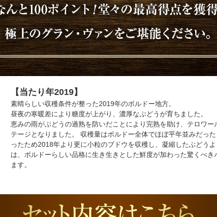
【当たり年2019】
素晴らしい収穫条件が整った2019年のボルドー地方。
昼夜の寒暖差により糖度が上がり、濃厚なぶどうが育ちました。
恵みの雨がぶどうの過熟を防いだことにより完熟を助け、テロワー
テージとなりました。 収穫量はボルドー全体でほぼ平年並みだっ
ったため2018年より更に小粒のブドウを収穫し、凝縮したぶどう
は、ボルドーらしい品格に生き生きとした鮮度が加わった驚くべき
ます。