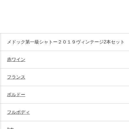
メドック第一級シャトー２０１９ヴィンテージ2本セット
赤ワイン
フランス
ボルドー
フルボディ