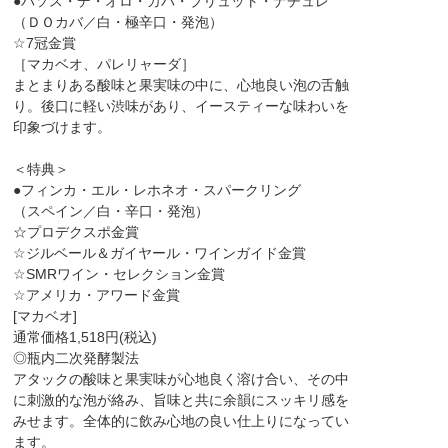
●パソス・デ・オロ・カバ・ブリュット・ナチュレ
（ＤＯカバ／白・極辛口・発泡）
☆7冠金賞
［マカベオ、パレリャーダ］
まとまりある酸味と果実味の中に、心地良い泡の舌触
り。後口に軽い渋味があり、イースティーな味わいを
印象づけます。
＜特典＞
●フィンカ・エル・レホネオ・スパークリング
（スペイン／白・辛口・発泡）
☆プロデクスポ金賞
☆ジルベール＆ガイヤール・ワインガイド金賞
☆SMRワイン・セレクション金賞
☆アメリカ・アワード金賞
[マカベオ]
通常価格1,518円(税込)
◎瓶内二次発酵製法
アタックの酸味と果実味が心地良く溶け合い、その中
に刺激的な泡が絡み、旨味と共に余韻にスッキリ感を
みせます。全体的に飲み心地の良い仕上りになってい
ます。