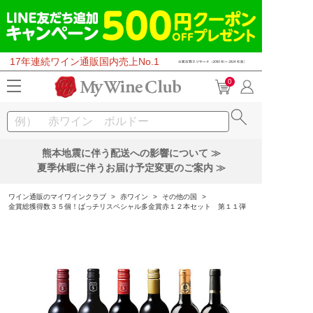
17年連続ワイン通販国内売上No.1
0
熊本地震に伴う配送への影響について ≫
夏季休暇に伴うお届け予定変更のご案内 ≫
ワイン通販のマイワインクラブ
>
赤ワイン
>
その他の国
>
金賞総獲得数３５個！ばっチリスペシャル多金賞赤１２本セット 第１１弾