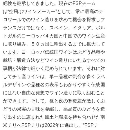
経験を継承してきました。現在のFSPチーム
は“空飛ぶワインメーカー”として、常に最高のテ
ロワールでのワイン造りを求めて機会を探求しフ
ランスだけではなく、スペイン、イタリア、ポル
トガルのヨーロッパ４カ国と中国でのワイン生産
に取り組み、５０ヵ国に輸出するまでに拡大して
います。ヨーロッパ伝統国ワインはぶどう品種や
栽培・醸造方法などワイン造りにいたるすべての
事柄が法律で細かく定められています。それに対
してチリ産ワインは、単一品種の割合が多くラベ
ルデザインや品種名の表示もわかりやすく伝統国
にはない自由な発想でワイン造りに取り組むこと
ができます。そして、昼と夜の寒暖差が激しくぶ
どうの果実の甘味を凝縮し、高品質のぶどうを造
り出すのに恵まれた風土と環境を持ち合わせた南
米チリへFSPチリは2022年に進出し、“FSPチ