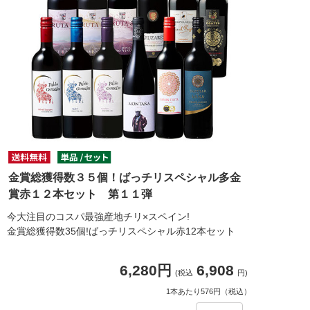
金賞総獲得数３５個！ばっチリスペシャル多金
賞赤１２本セット 第１１弾
今大注目のコスパ最強産地チリ×スペイン!
金賞総獲得数35個!ばっチリスペシャル赤12本セット
6,280円
6,908
(税込
円)
1本あたり576円（税込）