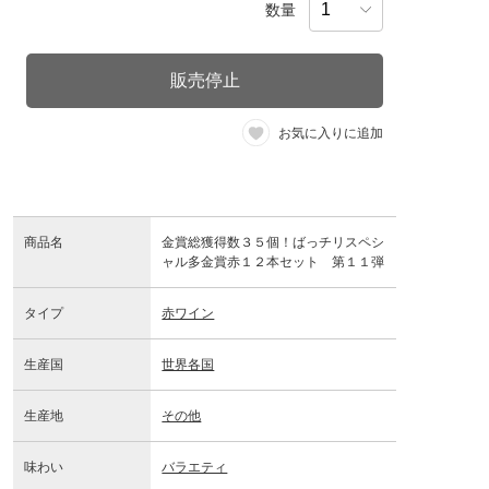
数量
販売停止
お気に入りに追加
商品名
金賞総獲得数３５個！ばっチリスペシ
ャル多金賞赤１２本セット 第１１弾
タイプ
赤ワイン
生産国
世界各国
生産地
その他
味わい
バラエティ