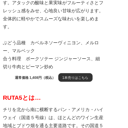
す。アタックの酸味と果実味がフルーティさとフ
レッシュ感をみせ、心地良い甘味が広がります。
全体的に軽やかでスムーズな味わいを楽しめま
す。
ぶどう品種 カベルネソーヴィニヨン、メルロ
ー、マルベック
合う料理 ポークソテー ジンジャーソース、細
切り牛肉とピーマン炒め
通常価格 1,408円（税込）
1本売りはこちら
RUTA5とは…
チリを北から南に横断するパン・アメリカ・ハイ
ウェイ（国道５号線）は、ほとんどのワイン生産
地域とブドウ畑を通る主要道路です。その国道５