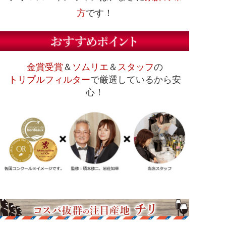
方
です！
金賞受賞
＆
ソムリエ
＆
スタッフ
の
トリプルフィルター
で厳選しているから安
心！