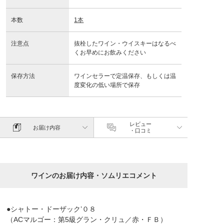
本数
1本
注意点
抜栓したワイン・ウイスキーはなるべ
くお早めにお飲みください
保存方法
ワインセラーで定温保存、もしくは温
度変化の低い場所で保存
レビュー
お届け内容
・口コミ
ワインのお届け内容・ソムリエコメント
●シャトー・ドーザック’０８
（ACマルゴー：第5級グラン・クリュ／赤・ＦＢ）