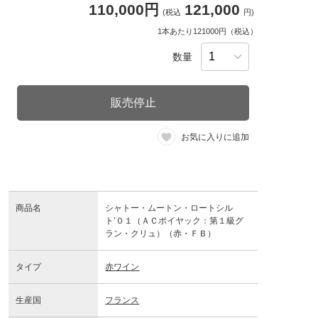
110,000円
121,000
(税込
円)
1本あたり121000円（税込）
数量
販売停止
お気に入りに追加
商品名
シャトー・ムートン・ロートシル
ト’０１（ＡＣポイヤック：第１級グ
ラン・クリュ）（赤・ＦＢ）
タイプ
赤ワイン
生産国
フランス