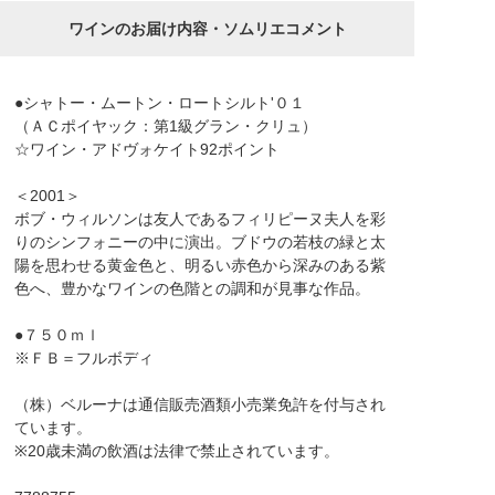
ワインのお届け内容・ソムリエコメント
●シャトー・ムートン・ロートシルト'０１
（ＡＣポイヤック：第1級グラン・クリュ）
☆ワイン・アドヴォケイト92ポイント
＜2001＞
ボブ・ウィルソンは友人であるフィリピーヌ夫人を彩
りのシンフォニーの中に演出。ブドウの若枝の緑と太
陽を思わせる黄金色と、明るい赤色から深みのある紫
色へ、豊かなワインの色階との調和が見事な作品。
●７５０ｍｌ
※ＦＢ＝フルボディ
（株）ベルーナは通信販売酒類小売業免許を付与され
ています。
※20歳未満の飲酒は法律で禁止されています。