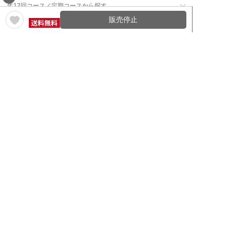
年12回コース／定期コースから探す
販売停止
ワイン通販のマイワインクラ
My Wine Clubとは
ブ
ワインQ＆A
ご利用規約
ご利用ガイド
よくある質問
特定商取引法について
ネットバンクでお支払い
商品に関する大切なお知らせ
セキュリティについて