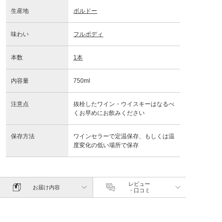
生産地
ボルドー
味わい
フルボディ
本数
1本
内容量
750ml
注意点
抜栓したワイン・ウイスキーはなるべ
くお早めにお飲みください
保存方法
ワインセラーで定温保存、もしくは温
度変化の低い場所で保存
レビュー
お届け内容
・口コミ