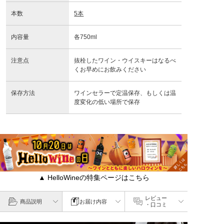
本数
5本
内容量
各750ml
注意点
抜栓したワイン・ウイスキーはなるべ
くお早めにお飲みください
保存方法
ワインセラーで定温保存、もしくは温
度変化の低い場所で保存
▲ HelloWineの特集ページはこちら
レビュー
商品説明
お届け内容
・口コミ