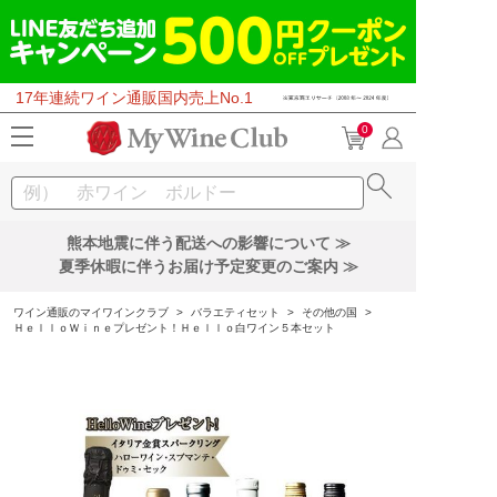
17年連続ワイン通販国内売上No.1
0
熊本地震に伴う配送への影響について ≫
夏季休暇に伴うお届け予定変更のご案内 ≫
ワイン通販のマイワインクラブ
>
バラエティセット
>
その他の国
>
ＨｅｌｌｏＷｉｎｅプレゼント！Ｈｅｌｌｏ白ワイン５本セット