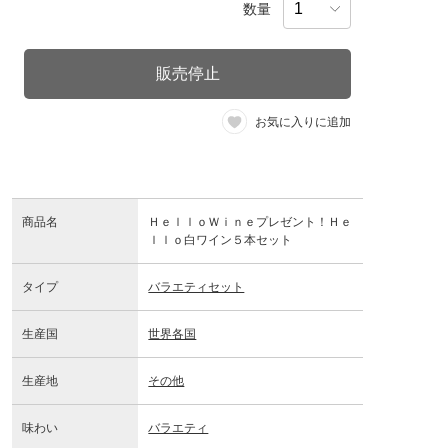
数量
販売停止
お気に入りに追加
商品名
ＨｅｌｌｏＷｉｎｅプレゼント！Ｈｅ
ｌｌｏ白ワイン５本セット
タイプ
バラエティセット
生産国
世界各国
生産地
その他
味わい
バラエティ