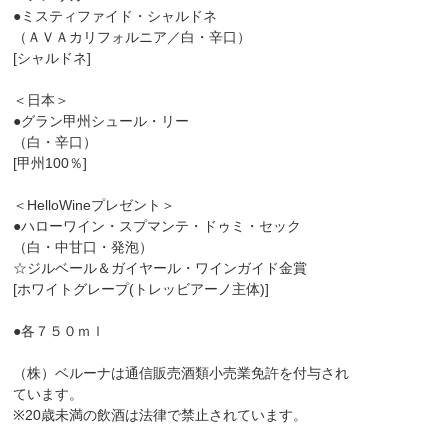
●ミスティファイド・シャルドネ
（ＡＶＡカリフォルニア／白・辛口）
[シャルドネ]
＜日本＞
●グラン甲州シュール・リー
（白・辛口）
[甲州100％]
＜HelloWineプレゼント＞
●ハローワイン・スプマンテ・ドゥミ・セック
（白・中甘口・発泡）
☆ジルベール＆ガイヤール・ワインガイド金賞
[ホワイトグレープ(トレッビアーノ主体)]
●各７５０ｍｌ
（株）ベルーナは通信販売酒類小売業免許を付与され
ています。
※20歳未満の飲酒は法律で禁止されています。