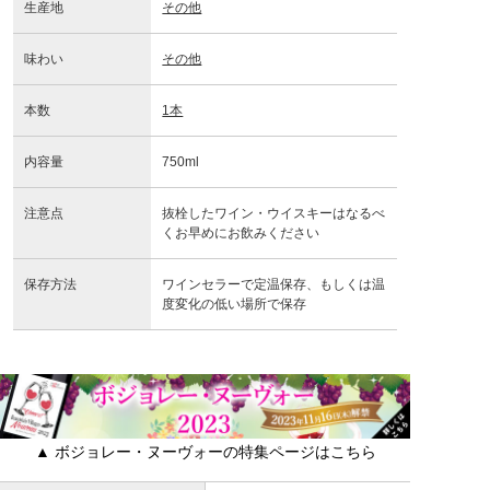
生産地
その他
味わい
その他
本数
1本
内容量
750ml
注意点
抜栓したワイン・ウイスキーはなるべ
くお早めにお飲みください
保存方法
ワインセラーで定温保存、もしくは温
度変化の低い場所で保存
▲ ボジョレー・ヌーヴォーの特集ページはこちら