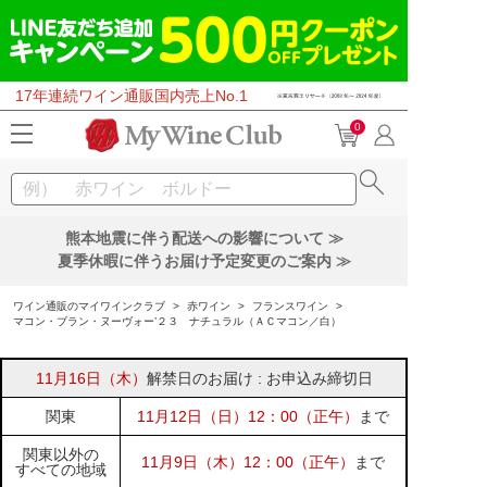
17年連続ワイン通販国内売上No.1
0
熊本地震に伴う配送への影響について ≫
夏季休暇に伴うお届け予定変更のご案内 ≫
ワイン通販のマイワインクラブ
>
赤ワイン
>
フランスワイン
>
マコン・ブラン・ヌーヴォー’２３ ナチュラル（ＡＣマコン／白）
11月16日（木）
解禁日のお届け : お申込み締切日
関東
11月12日（日）12：00（正午）
まで
関東以外の
11月9日（木）12：00（正午）
まで
すべての地域