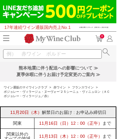
17年連続ワイン通販国内売上No.1
0
熊本地震に伴う配送への影響について ≫
夏季休暇に伴うお届け予定変更のご案内 ≫
ワイン通販のマイワインクラブ
>
赤ワイン
>
フランスワイン
>
ボジョレー・ヴィラージュ・ヌーヴォー’２５シーニュ・ヴィニュロン（ＡＣ
ボジョレー・ヴィラージュ／赤）
11月20日（木）
解禁日のお届け : お申込み締切日
関東
11月16日（日）12：00（正午）
まで
関東以外の
11月13日（木）12：00（正午）
まで
すべての地域