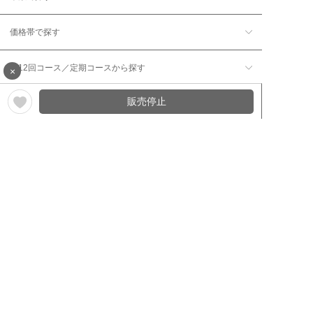
価格帯で探す
年12回コース／定期コースから探す
×
販売停止
ワイン通販のマイワインクラ
My Wine Clubとは
ブ
ワインQ＆A
ご利用規約
ご利用ガイド
よくある質問