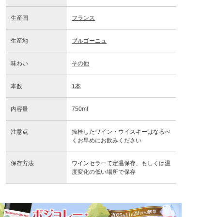
生産国
フランス
生産地
ブルゴーニュ
味わい
その他
本数
1本
内容量
750ml
注意点
抜栓したワイン・ウイスキーはなるべ
くお早めにお飲みください
保存方法
ワインセラーで定温保存、もしくは温
度変化の低い場所で保存