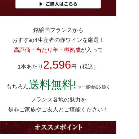
銘醸国フランスから
おすすめ4生産者の赤ワインを厳選！
高評価
・
当たり年
・
樽熟成
が入って
2,596
1本あたり
円（税込）
送料無料!
もちろん
※一部地域を除く
フランス各地の魅力を
是非ご家族やご友人とご堪能ください！