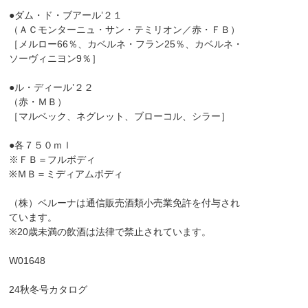
●ダム・ド・ブアール’２１
（ＡＣモンターニュ・サン・テミリオン／赤・ＦＢ）
［メルロー66％、カベルネ・フラン25％、カベルネ・
ソーヴィニヨン9％］
●ル・ディール’２２
（赤・ＭＢ）
［マルベック、ネグレット、ブローコル、シラー］
●各７５０ｍｌ
※ＦＢ＝フルボディ
※ＭＢ＝ミディアムボディ
（株）ベルーナは通信販売酒類小売業免許を付与され
ています。
※20歳未満の飲酒は法律で禁止されています。
W01648
24秋冬号カタログ