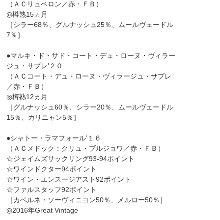
（ＡＣリュベロン／赤・ＦＢ）
◎樽熟15ヵ月
［シラー68％、グルナッシュ25％、ムールヴェードル
7％］
●マルキ・ド・サド・コート・デュ・ローヌ・ヴィラー
ジュ・サブレ’２０
（ＡＣコート・デュ・ローヌ・ヴィラージュ・サブレ
／赤・ＦＢ）
◎樽熟12ヵ月
［グルナッシュ60％、シラー20％、ムールヴェードル
15％、カリニャン5％］
●シャトー・ラマフォール’１６
（ＡＣメドック：クリュ・ブルジョワ／赤・ＦＢ）
☆ジェイムズサックリング93-94ポイント
☆ワインドクター94ポイント
☆ワイン・エンスージアスト92ポイント
☆ファルスタッフ92ポイント
［カベルネ・ソーヴィニヨン50％、メルロー50％］
◎2016年Great Vintage