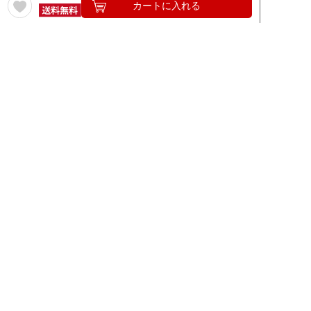
カートに入れる
日本ワイン特集
よりどりセール
白ワインセール
シャンパン・スパークリングセール
在庫一掃セール
クリアランスセール