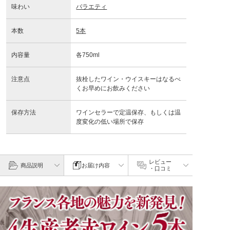
味わい
バラエティ
本数
5本
内容量
各750ml
注意点
抜栓したワイン・ウイスキーはなるべ
くお早めにお飲みください
保存方法
ワインセラーで定温保存、もしくは温
度変化の低い場所で保存
レビュー
商品説明
お届け内容
・口コミ