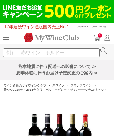
17年連続ワイン通販国内売上No.1
0
熊本地震に伴う配送への影響について ≫
夏季休暇に伴うお届け予定変更のご案内 ≫
ワイン通販のマイワインクラブ
>
赤ワイン
>
フランスワイン
>
希少な2015年・2016年入り！ボルドーグレートヴィンテージ赤10本セット