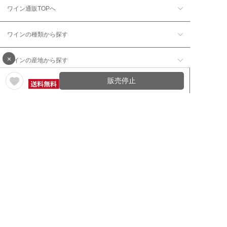
ワイン通販TOPへ
ワインの種類から探す
×
ワインの産地から探す
販売停止
ワインの評価から探す
ワイングッズ・セラーを探す
本数で探す
価格帯で探す
年12回コース／定期コースから探す