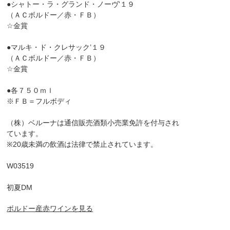
●シャトー・ラ・グランド・ノーヴ'１９
（ＡＣボルドー／赤・ＦＢ）
☆金賞
●マルキ・ド・クレサック’１９
（ＡＣボルドー／赤・ＦＢ）
☆金賞
●各７５０ｍｌ
※ＦＢ＝フルボディ
（株）ベルーナは通信販売酒類小売業免許を付与され
ています。
※20歳未満の飲酒は法律で禁止されています。
W03519
初夏DM
ボルドー産赤ワインを見る