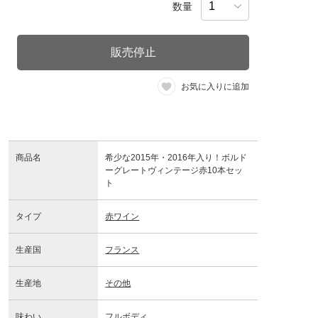
数量
販売停止
お気に入りに追加
商品名
希少な2015年・2016年入り！ボルド
ーグレートヴィンテージ赤10本セッ
ト
タイプ
赤ワイン
生産国
フランス
生産地
その他
味わい
フルボディ