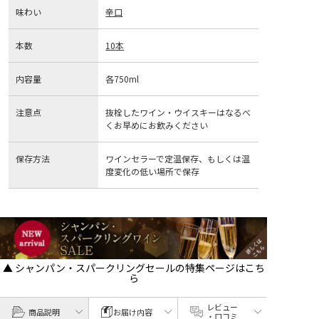
味わい
辛口
本数
10本
内容量
各750ml
注意点
抜栓したワイン・ウイスキーはなるべ
くお早めにお飲みください
保存方法
ワインセラーで定温保存、もしくは温
度変化の低い場所で保存
▲ シャンパン・スパークリングセールの特集ページはこち
ら
レビュー
商品説明
お届け内容
・口コミ