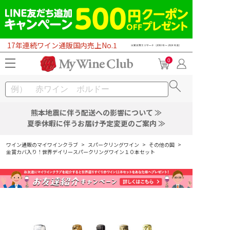
17年連続ワイン通販国内売上No.1
0
熊本地震に伴う配送への影響について ≫
夏季休暇に伴うお届け予定変更のご案内 ≫
ワイン通販のマイワインクラブ
>
スパークリングワイン
>
その他の国
>
金賞カバ入り！世界デイリースパークリングワイン１０本セット