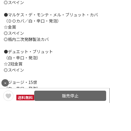
◎スペイン
●マルケス・デ・モンテ・メル・ブリュット・カバ
（ＤＯカバ／白・辛口・発泡）
☆金賞
◎スペイン
◎瓶内二次発酵製法カバ
●デュエット・ブリュット
（白・辛口・発泡）
☆2冠金賞
◎スペイン
●ジョージ・15世
×
（白・辛口・発泡）
☆金賞
販売停止
◎フランス
●メゾン・ジャン・ベキュー
（白・辛口・発泡）
☆金賞