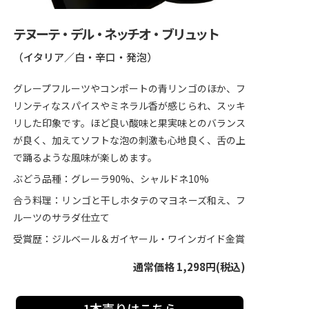
テヌーテ・デル・ネッチオ・ブリュット
（イタリア／白・辛口・発泡）
グレープフルーツやコンポートの青リンゴのほか、フ
リンティなスパイスやミネラル香が感じられ、スッキ
リした印象です。ほど良い酸味と果実味とのバランス
が良く、加えてソフトな泡の刺激も心地良く、舌の上
で踊るような風味が楽しめます。
ぶどう品種：グレーラ90%、シャルドネ10%
合う料理：リンゴと干しホタテのマヨネーズ和え、フ
ルーツのサラダ仕立て
受賞歴：ジルベール＆ガイヤール・ワインガイド金賞
通常価格 1,298円(税込)
1本売りはこちら