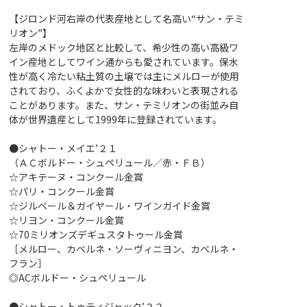
【ジロンド河右岸の代表産地として名高い“サン・テミ
リオン”】
左岸のメドック地区と比較して、希少性の高い高級ワ
イン産地としてワイン通からも愛されています。保水
性が高く冷たい粘土質の土壌では主にメルローが使用
されており、ふくよかで女性的な味わいと表現される
ことがあります。また、サン・テミリオンの街並み自
体が世界遺産として1999年に登録されています。
●シャトー・メイエ’２１
（ＡＣボルドー・シュペリュール／赤・ＦＢ）
☆アキテーヌ・コンクール金賞
☆パリ・コンクール金賞
☆ジルベール＆ガイヤール・ワインガイド金賞
☆リヨン・コンクール金賞
☆70ミリオンズデギュスタトゥール金賞
［メルロー、カベルネ・ソーヴィニヨン、カベルネ・
フラン］
◎ACボルドー・シュペリュール
●シャトー・トゥティジャック’２２