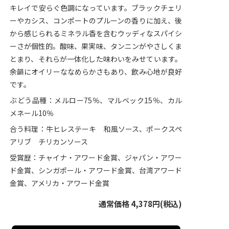
キレイで安らぐ色調になっています。ブラックチェリ
ーやカシス、コンポートのプルーンの香りに加え、後
から感じられるミネラル香を含むウッディなスパイシ
ーさが個性的。酸味、果実味、タンニンがやさしくま
とまり、それらが一体化した味わいをみせています。
余韻にオイリーななめらかさもあり、飲み心地が良好
です。
ぶどう品種：メルロー75％、マルベック15％、カル
メネール10％
合う料理：牛ヒレステーキ 和風ソース、ポークスペ
アリブ チリカンソース
受賞歴：チャイナ・アワード金賞、ジャパン・アワー
ド金賞、シンガポール・アワード金賞、台湾アワード
金賞、アメリカ・アワード金賞
通常価格 4,378円(税込)