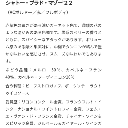
シャトー・プラド・マゾー’２２
（ACボルドー／赤／フルボディ）
赤紫色の輝きがある濃いガーネット色で、鶏頭の花の
ような温かみのある色調です。黒系のベリーの香りと
ともに、スパイシーなアタックがあります。ボリュー
ム感のある酸と果実味に、中間でタンニンが絡んで豊
かな味わいを感じさせ、スムーズな味わいでもありま
す。
ぶどう品種：メルロー50％、カベルネ・フラン
40％、カベルネ・ソーヴィニヨン10％
合う料理：ビーフストロガノフ、ポークソテー ラタト
ゥイユソース
受賞歴：リヨンコンクール金賞、フランクフルト・イ
ンターナショナル・ワイントロフィー金賞、フェム・
エ・ヴァン・ド・フランス金賞、チャイナ・ワイン＆
スピリッツ金賞、ジルベール＆ガイヤール・ワインガ