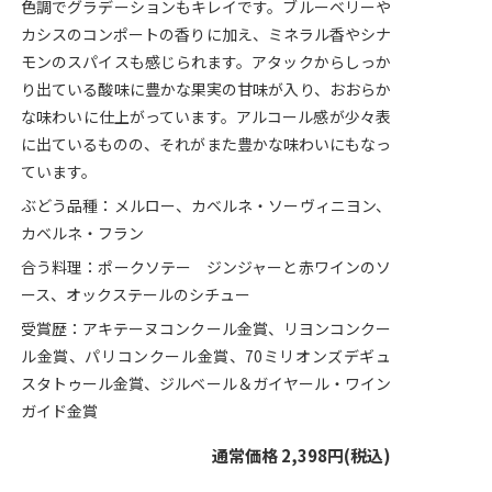
色調でグラデーションもキレイです。ブルーベリーや
カシスのコンポートの香りに加え、ミネラル香やシナ
モンのスパイスも感じられます。アタックからしっか
り出ている酸味に豊かな果実の甘味が入り、おおらか
な味わいに仕上がっています。アルコール感が少々表
に出ているものの、それがまた豊かな味わいにもなっ
ています。
ぶどう品種：メルロー、カベルネ・ソーヴィニヨン、
カベルネ・フラン
合う料理：ポークソテー ジンジャーと赤ワインのソ
ース、オックステールのシチュー
受賞歴：アキテーヌコンクール金賞、リヨンコンクー
ル金賞、パリコンクール金賞、70ミリオンズデギュ
スタトゥール金賞、ジルベール＆ガイヤール・ワイン
ガイド金賞
通常価格 2,398円(税込)