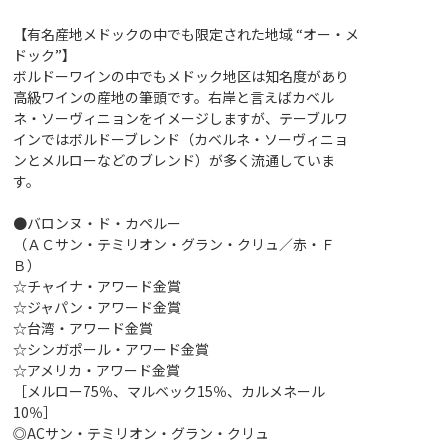
【有名産地メドックの中でも限定された地域 “オー・メ
ドック”】
ボルドーワインの中でもメドック地区は知名度があり
高級ワインの産地の筆頭です。右岸と言えばカベル
ネ・ソーヴィニョンをイメージしますが、テーブルワ
インではボルドーブレンド（カベルネ・ソーヴィニョ
ンとメルローなどのブレンド）が多く流通していま
す。
●バロンヌ・ド・カペルー
（ＡＣサン・テミリオン・グラン・クリュ／赤・Ｆ
Ｂ）
☆チャイナ・アワード金賞
☆ジャパン・アワード金賞
☆台湾・アワード金賞
☆シンガポール・アワード金賞
☆アメリカ・アワード金賞
［メルロー75％、マルベック15％、カルメネール
10％］
◎ACサン・テミリオン・グラン・クリュ