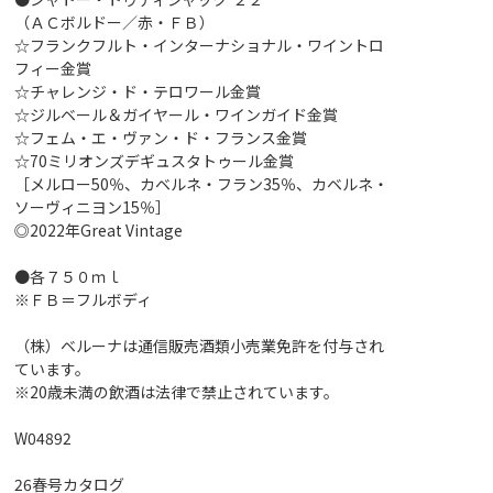
（ＡＣボルドー／赤・ＦＢ）
☆フランクフルト・インターナショナル・ワイントロ
フィー金賞
☆チャレンジ・ド・テロワール金賞
☆ジルベール＆ガイヤール・ワインガイド金賞
☆フェム・エ・ヴァン・ド・フランス金賞
☆70ミリオンズデギュスタトゥール金賞
［メルロー50％、カベルネ・フラン35％、カベルネ・
ソーヴィニヨン15％］
◎2022年Great Vintage
●各７５０ｍｌ
※ＦＢ＝フルボディ
（株）ベルーナは通信販売酒類小売業免許を付与され
ています。
※20歳未満の飲酒は法律で禁止されています。
W04892
26春号カタログ