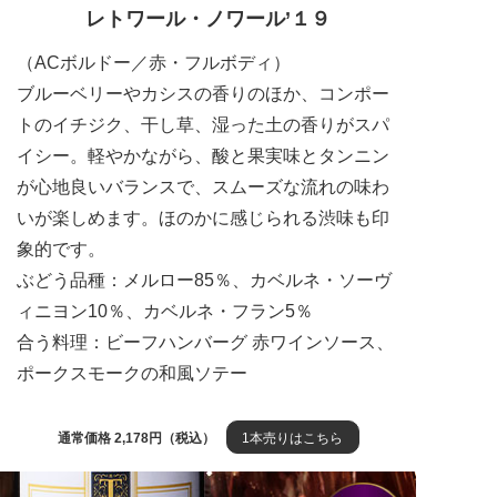
レトワール・ノワール’１９
（ACボルドー／赤・フルボディ）
ブルーベリーやカシスの香りのほか、コンポー
トのイチジク、干し草、湿った土の香りがスパ
イシー。軽やかながら、酸と果実味とタンニン
が心地良いバランスで、スムーズな流れの味わ
いが楽しめます。ほのかに感じられる渋味も印
象的です。
ぶどう品種：メルロー85％、カベルネ・ソーヴ
ィニヨン10％、カベルネ・フラン5％
合う料理：ビーフハンバーグ 赤ワインソース、
ポークスモークの和風ソテー
通常価格 2,178円（税込）
1本売りはこちら