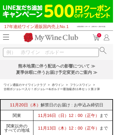
17年連続ワイン通販国内売上No.1
0
熊本地震に伴う配送への影響について ≫
夏季休暇に伴うお届け予定変更のご案内 ≫
ワイン通販のマイワインクラブ
>
赤ワイン
>
フランスワイン
>
古樹ボジョレー入り！ボジョレー&ボルドー最強級赤11本セット第２弾
11月20日（木）
解禁日のお届け : お申込み締切日
関東
11月16日（日）12：00（正午）
まで
関東以外の
11月13日（木）12：00（正午）
まで
すべての地域