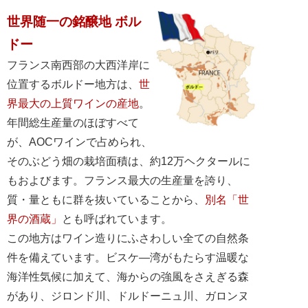
世界随一の銘醸地 ボル
ドー
フランス南西部の大西洋岸に
位置するボルドー地方は、
世
界最大の上質ワインの産地
。
年間総生産量のほぼすべて
が、AOCワインで占められ、
そのぶどう畑の栽培面積は、約12万ヘクタールに
もおよびます。フランス最大の生産量を誇り、
質・量ともに群を抜いていることから、
別名「世
界の酒蔵」
とも呼ばれています。
この地方はワイン造りにふさわしい全ての自然条
件を備えています。ビスケ―湾がもたらす温暖な
海洋性気候に加えて、海からの強風をさえぎる森
があり、ジロンド川、ドルドーニュ川、ガロンヌ