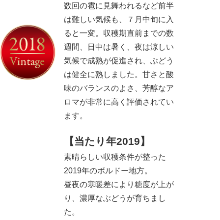
数回の雹に見舞われるなど前半
は難しい気候も、７月中旬に入
ると一変。収穫期直前までの数
週間、日中は暑く、夜は涼しい
気候で成熟が促進され、ぶどう
は健全に熟しました。甘さと酸
味のバランスのよさ、芳醇なア
ロマが非常に高く評価されてい
ます。
【当たり年2019】
素晴らしい収穫条件が整った
2019年のボルドー地方。
昼夜の寒暖差により糖度が上が
り、濃厚なぶどうが育ちまし
た。