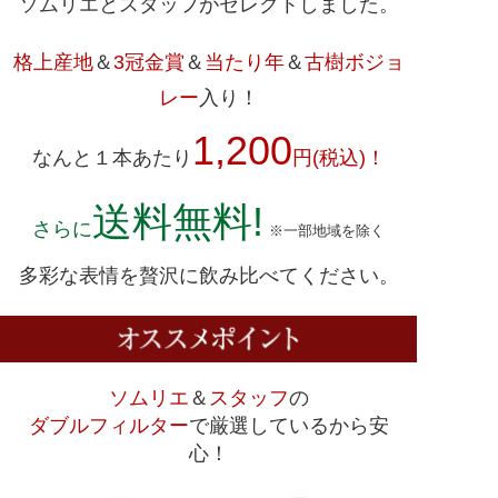
ソムリエとスタッフがセレクトしました。
格上産地
＆
3冠金賞
＆
当たり年
＆
古樹ボジョ
レー
入り！
1,200
なんと１本あたり
円(税込)！
送料無料!
さらに
※一部地域を除く
多彩な表情を贅沢に飲み比べてください。
ソムリエ
＆
スタッフ
の
ダブルフィルター
で厳選しているから安
心！