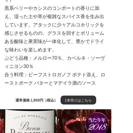
黒系ベリーやカシスのコンポートの香りに加
え、湿った土や草が複雑なスパイス香を生み出
しています。アタックに少々アルコホリックを
感じさせるものの、グラスを回すとボリューム
ある酸味と果実味が一体化して、豊かでドライ
な味わいを楽しめます。
ぶどう品種：メルロー70％、カベルネ・ソーヴ
ィニヨン30％
合う料理：ビーフストロガノフ ポテト添え、ロ
ーストポーク バターとマデイラ酒のソース
通常価格 1,958円（税込）
1本売りはこちら