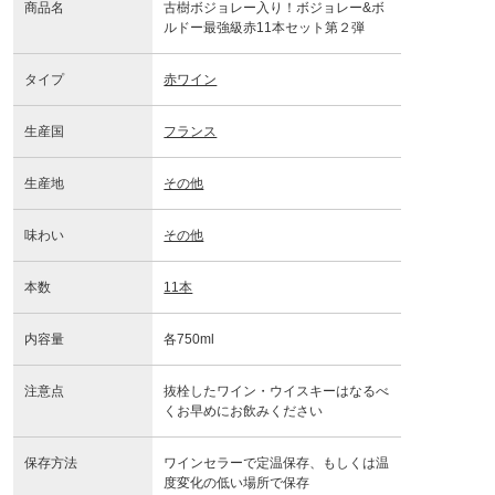
商品名
古樹ボジョレー入り！ボジョレー&ボ
ルドー最強級赤11本セット第２弾
タイプ
赤ワイン
生産国
フランス
生産地
その他
味わい
その他
本数
11本
内容量
各750ml
注意点
抜栓したワイン・ウイスキーはなるべ
くお早めにお飲みください
保存方法
ワインセラーで定温保存、もしくは温
度変化の低い場所で保存