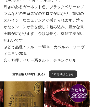
（ACボルドー／赤・フルボディ）
輝きのあるガーネット色。ブラックベリーやプ
ラムなどの黒系果実のアロマが広がり、胡椒の
スパイシーなニュアンスが感じられます。滑ら
かなタンニンが舌を優しく包み込み、豊かな果
実味が広がります。余韻は長く、複雑で奥深い
味わいです。
ぶどう品種：メルロー80％、カベルネ・ソーヴ
ィニヨン20％
合う料理：ベリー系タルト、チキングリル
通常価格 1,848円（税込）
1本売りはこちら