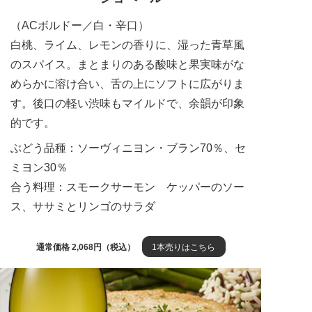
（ACボルドー／白・辛口）
白桃、ライム、レモンの香りに、湿った青草風
のスパイス。まとまりのある酸味と果実味がな
めらかに溶け合い、舌の上にソフトに広がりま
す。後口の軽い渋味もマイルドで、余韻が印象
的です。
ぶどう品種：ソーヴィニヨン・ブラン70％、セ
ミヨン30％
合う料理：スモークサーモン ケッパーのソー
ス、ササミとリンゴのサラダ
通常価格 2,068円（税込）
1本売りはこちら