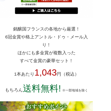
銘醸国フランスの各地から厳選！
6冠金賞や格上アントル・ドゥ・メール入
り！
ほかにも多金賞が複数入った
すべて金賞の豪華セット！
1,043
1本あたり
円（税込）
送料無料!
もちろん
※一部地域を除く