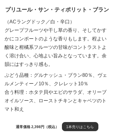
プリユール・サン・ティポリット・ブラン
（ACラングドック／白・辛口）
グレープフルーツや干し草の香り、そしてかす
かにコンポートのような香りもします。程よい
酸味と柑橘系フルーツの甘味がコントラストよ
く溶け合い、心地よい旨みとなっています。余
韻にはすっきり感も。
ぶどう品種：グルナッシュ・ブラン80％、ヴェ
ルメンティーノ10％、クレレット10％
合う料理：ホタテ貝やエビのサラダ、オリーブ
オイルソース、ローストチキンとキャベツのト
マト和え
通常価格 2,398円（税込）
1本売りはこちら