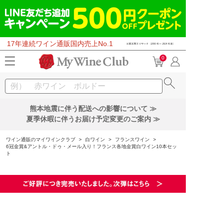
17年連続ワイン通販国内売上No.1
0
熊本地震に伴う配送への影響について ≫
夏季休暇に伴うお届け予定変更のご案内 ≫
ワイン通販のマイワインクラブ
>
白ワイン
>
フランスワイン
>
6冠金賞&アントル・ドゥ・メール入り！フランス各地金賞白ワイン10本セッ
ト