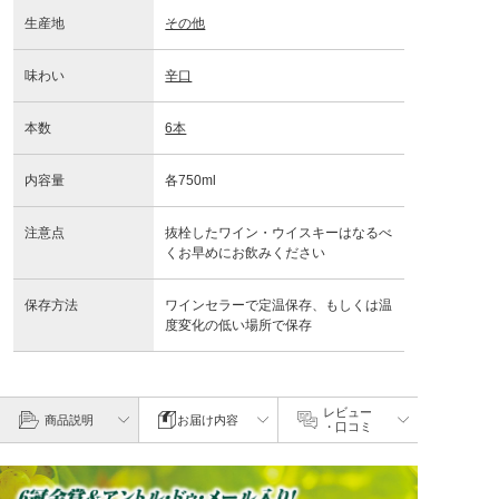
生産地
その他
味わい
辛口
本数
6本
内容量
各750ml
注意点
抜栓したワイン・ウイスキーはなるべ
くお早めにお飲みください
保存方法
ワインセラーで定温保存、もしくは温
度変化の低い場所で保存
レビュー
商品説明
お届け内容
・口コミ