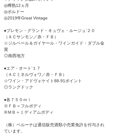
◎樽熟12ヵ月
◎ボルドー
◎2019年Great Vintage
●プレモン・グランド・キュヴェ・ルージュ’２０
（ＡＣサンモン／赤・ＦＢ）
☆ジルベール＆ガイヤール・ワインガイド・ダブル金
賞
◎南西地方
●エア・オート’１７
（ＡＣミネルヴォワ／赤・ＦＢ）
☆ワイン・アドヴォケイト88-91ポイント
◎ラングドック
●各７５０ｍｌ
※ＦＢ＝フルボディ
※ＭＢ＝ミディアムボディ
（株）ベルーナは通信販売酒類小売業免許を付与され
ています。