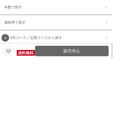
本数で探す
価格帯で探す
×
年12回コース／定期コースから探す
販売停止
ワイン通販のマイワインクラ
My Wine Clubとは
ブ
ワインQ＆A
ご利用規約
ご利用ガイド
よくある質問