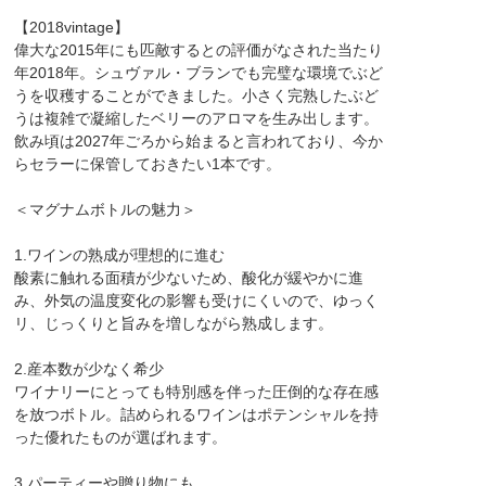
【2018vintage】
偉大な2015年にも匹敵するとの評価がなされた当たり
年2018年。シュヴァル・ブランでも完璧な環境でぶど
うを収穫することができました。小さく完熟したぶど
うは複雑で凝縮したベリーのアロマを生み出します。
飲み頃は2027年ごろから始まると言われており、今か
らセラーに保管しておきたい1本です。
＜マグナムボトルの魅力＞
1.ワインの熟成が理想的に進む
酸素に触れる面積が少ないため、酸化が緩やかに進
み、外気の温度変化の影響も受けにくいので、ゆっく
リ、じっくりと旨みを増しながら熟成します。
2.産本数が少なく希少
ワイナリーにとっても特別感を伴った圧倒的な存在感
を放つボトル。詰められるワインはポテンシャルを持
った優れたものが選ばれます。
3.パーティーや贈り物にも