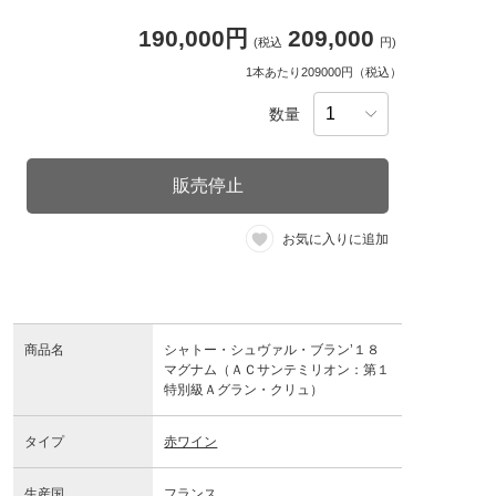
190,000円
209,000
(税込
円)
1本あたり209000円（税込）
数量
販売停止
お気に入りに追加
商品名
シャトー・シュヴァル・ブラン’１８
マグナム（ＡＣサンテミリオン：第１
特別級Ａグラン・クリュ）
タイプ
赤ワイン
生産国
フランス