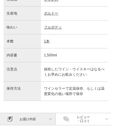
生産地
ボルドー
味わい
フルボディ
本数
1本
内容量
1,500ml
注意点
抜栓したワイン・ウイスキーはなるべ
くお早めにお飲みください
保存方法
ワインセラーで定温保存、もしくは温
度変化の低い場所で保存
レビュー
お届け内容
・口コミ