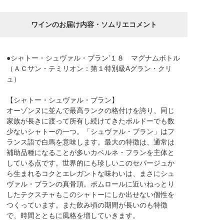
ワインのお届け内容・ソムリエコメント
●シャトー・シュヴァル・ブラン’１８ マグナムボトル
（ＡＣサン・テミリオン：第１特別級Aグラン・クリ
ュ）
【シャトー・シュヴァル・ブラン】
オーゾンヌに並んで最高ランクの格付けを誇り、同じ
家族が長きに渡って所有し続けてきたボルドーでも数
少ないシャトーの一つ。「シュヴァル・ブラン」はフ
ランス語で白馬を意味します。最大の特徴は、通常は
補助品種になることが多いカベルネ・フランを主体と
している点です。世界的にも珍しいこのセパージュか
ら生まれるコクとエレガントな味わいは、まさにシュ
ヴァル・ブランの真骨頂。ポムロールに近いねっとり
したテクスチャもこのシャトーにしか出せない個性を
つくっています。また飲み頃の期間が長いのも特徴
で、時間とともに風格を増していきます。