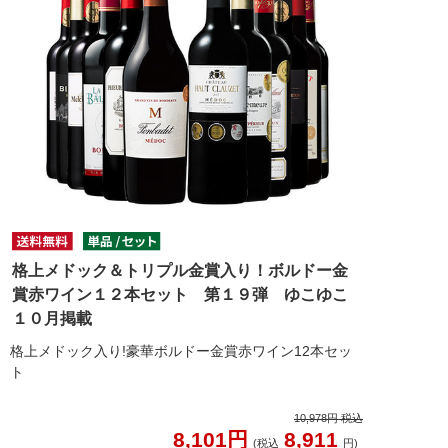
格上メドック＆トリプル金賞入り！ボルドー金
賞赤ワイン１２本セット 第１９弾 ゆこゆこ
１０月掲載
格上メドック入り!豪華ボルドー金賞赤ワイン12本セッ
ト
10,978円 税込
8,101円
8,911
(税込
円)