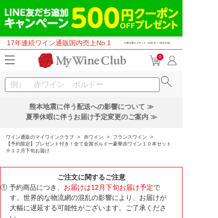
17年連続ワイン通販国内売上No.1
0
熊本地震に伴う配送への影響について ≫
夏季休暇に伴うお届け予定変更のご案内 ≫
ワイン通販のマイワインクラブ
>
赤ワイン
>
フランスワイン
>
【予約限定】プレゼント付き！全て金賞ボルドー豪華赤ワイン１０本セット
※１２月下旬お届け
ご注文に関するご注意
① 予約商品につき、
お届けは12月下旬お届け予定
で
す。世界的な物流網の混乱の影響により、お届けが
大幅に遅延する可能性がございます。ご了承くださ
い。