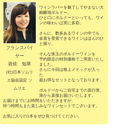
ワインラバーを魅了してやまない大
銘醸地ボルドー。
ひと口にボルドーといっても、ワイ
ンの味わいは実に多彩。
さらに、数多あるワインの中でも
金賞を受賞できるワインはほんのひ
と握り。
フランスバイ
そんな珠玉のボルドーワインを
ヤー
予約限定の特別価格でご用意いたし
岩佐 知草
ました。
さらに今回は格上メドックが入っ
(社)日本ソムリ
た、
超お得なセットとなっております。
エ協会認定 ソ
ムリエ
ボルドーからご自宅までの直行便、
港から直接お届けいたします。
お届けまでにお時間をいただきますが、
待つ時間もまた楽しみなワインセットでございます。
お気に入りの1本をぜひ見つけてください。