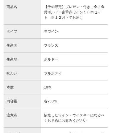
商品名
【予約限定】プレゼント付き！全て金
賞ボルドー豪華赤ワイン１０本セッ
ト ※１２月下旬お届け
タイプ
赤ワイン
生産国
フランス
生産地
ボルドー
味わい
フルボディ
本数
10本
内容量
各750ml
注意点
抜栓したワイン・ウイスキーはなるべ
くお早めにお飲みください