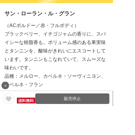
サン・ローラン・ル・グラン
（ACボルドー／赤・フルボディ）
ブラックベリー、イチゴジャムの香りに、スパ
イシーな樹脂香も。ボリューム感のある果実味
とタンニンを、酸味がきれいにエスコートして
います。タンニンもこなれていて、スムーズな
味わいです。
品種：メルロー、カベルネ・ソーヴィニヨン、
カベルネ・フラン
×
合う料理：野菜入りビーフシチュー、ピーマン
販売停止
の肉詰め ケチャップソース
通常価格 1,848円(税込)
1本売りはこちら