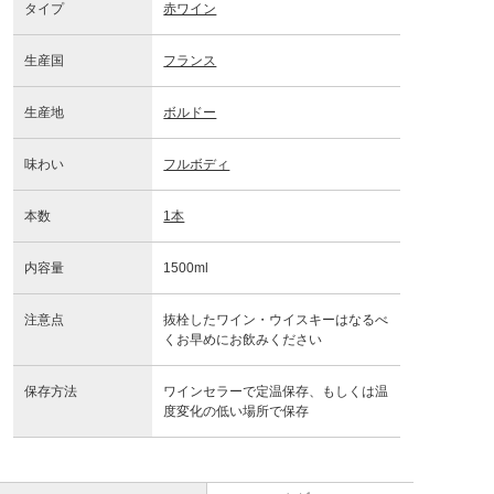
タイプ
赤ワイン
生産国
フランス
生産地
ボルドー
味わい
フルボディ
本数
1本
内容量
1500ml
注意点
抜栓したワイン・ウイスキーはなるべ
くお早めにお飲みください
保存方法
ワインセラーで定温保存、もしくは温
度変化の低い場所で保存