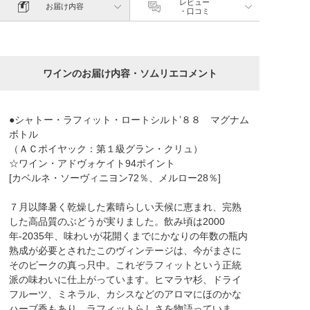
レビュー
お届け内容
・口コミ
ワインのお届け内容・ソムリエコメント
●シャトー・ラフィット・ロートシルト’８８ マグナム
ボトル
（ＡＣポイヤック：第１級グラン・クリュ）
☆ワイン・アドヴォケイト94ポイント
[カベルネ・ソーヴィニヨン72％、メルロー28％]
７月以降暑く乾燥した素晴らしい天候に恵まれ、完熟
した高品質のぶどうが実りました。飲み頃は2000
年-2035年、味わいが花開くまでにかなりの年数の瓶内
熟成が必要とされたこのヴィンテージは、今がまさに
そのピークの真っ只中。これぞラフィットという正統
派の味わいに仕上がっています。ヒマラヤ杉、ドライ
フルーツ、ミネラル、カシスなどのアロマにほのかな
ハーブ香もあり、ラフィットらしさを物語っていま