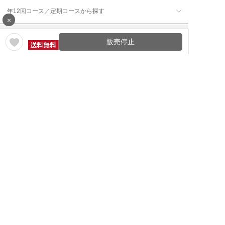
年12回コース／定期コースから探す
×
販売停止
ワイン通販のマイワインクラ
My Wine Clubとは
ブ
ワインQ＆A
ご利用規約
ご利用ガイド
よくある質問
特定商取引法について
ネットバンクでお支払い
商品に関する大切なお知らせ
セキュリティについて