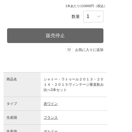
1本あたり110000円（税込）
数量
販売停止
お気に入りに追加
商品名
シャトー・ラトゥール２０１３・２０
１４・２０１５ヴィンテージ垂直飲み
比べ3本セット
タイプ
赤ワイン
生産国
フランス
生産地
ボルドー