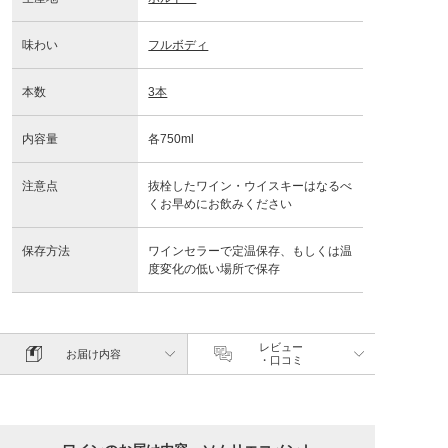
味わい
フルボディ
本数
3本
内容量
各750ml
注意点
抜栓したワイン・ウイスキーはなるべ
くお早めにお飲みください
保存方法
ワインセラーで定温保存、もしくは温
度変化の低い場所で保存
レビュー
お届け内容
・口コミ