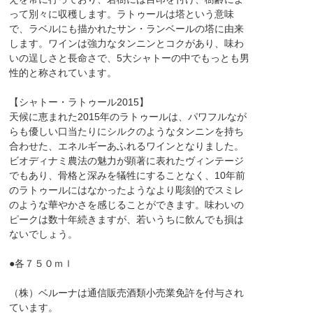
って別々に収穫します。ラトゥールは塔という意味
で、ラベルにも描かれたサン・ランベールの塔に由来
します。ワインは強力なタンニンとコクがあり、味わ
いの逞しさと長命さで、5大シャトーの中でもっとも男
性的と称されています。
【シャトー・ラトゥール2015】
天候に恵まれた2015年のラトゥールは、パワフルなが
らも優しい口当たりにシルクのようなタンニンを持ち
合わせた、エネルギーあふれるワインとなりました。
ビオディナミ農法の魅力が顕著に表れたヴィンテージ
でもあり、骨格と深みを犠牲にすることなく、10年前
のラトゥールにはなかったようなより彫刻的でスミレ
のような華やかさを感じることができます。味わいの
ピークは数十年続きますが、若いうちに飲んでも損は
ないでしょう。
●各７５０ｍｌ
（株）ベルーナは通信販売酒類小売業免許を付与され
ています。