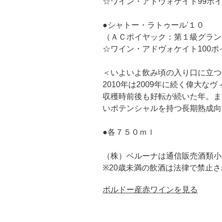
☆ワイン・アドヴォケイト99ポ
●シャトー・ラトゥール'１０
（ＡＣポイヤック：第１級グラン
☆ワイン・アドヴォケイト100ポ
＜いよいよ飲み頃の入り口に立つ
2010年は2009年に続く偉大
収穫時前後も好転が続いた年。ま
いポテンシャルを持つ長期熟成向
●各７５０ｍｌ
（株）ベルーナは通信販売酒類小
※20歳未満の飲酒は法律で禁止
ボルドー産赤ワインを見る