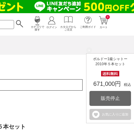
0
カタログから
ログイン
カテゴリで
ご利用ガイド
カート
ご注文
探す
×
ボルドー1級シャトー
2010年５本セット
671,000円
税込
販売停止
お気に入りに追加
年５本セット