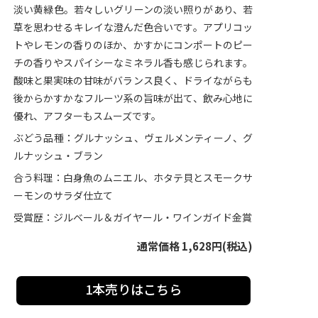
淡い黄緑色。若々しいグリーンの淡い照りがあり、若
草を思わせるキレイな澄んだ色合いです。アプリコッ
トやレモンの香りのほか、かすかにコンポートのピー
チの香りやスパイシーなミネラル香も感じられます。
酸味と果実味の甘味がバランス良く、ドライながらも
後からかすかなフルーツ系の旨味が出て、飲み心地に
優れ、アフターもスムーズです。
ぶどう品種：グルナッシュ、ヴェルメンティーノ、グ
ルナッシュ・ブラン
合う料理：白身魚のムニエル、ホタテ貝とスモークサ
ーモンのサラダ仕立て
受賞歴：ジルベール＆ガイヤール・ワインガイド金賞
通常価格 1,628円(税込)
1本売りはこちら