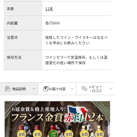
本数
12本
内容量
各750ml
注意点
抜栓したワイン・ウイスキーはなるべ
くお早めにお飲みください
保存方法
ワインセラーで定温保存、もしくは温
度変化の低い場所で保存
レビュー
商品説明
お届け内容
・口コミ