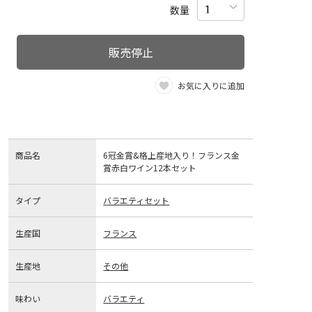
数量
販売停止
お気に入りに追加
商品名
6冠金賞&格上産地入り！フランス金
賞赤白ワイン12本セット
タイプ
バラエティセット
生産国
フランス
生産地
その他
味わい
バラエティ