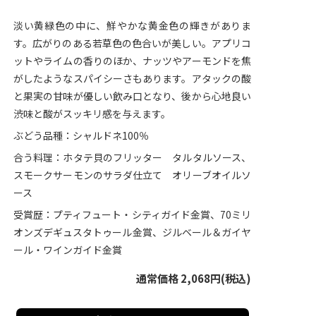
淡い黄緑色の中に、鮮やかな黄金色の輝きがありま
す。広がりのある若草色の色合いが美しい。アプリコ
ットやライムの香りのほか、ナッツやアーモンドを焦
がしたようなスパイシーさもあります。アタックの酸
と果実の甘味が優しい飲み口となり、後から心地良い
渋味と酸がスッキリ感を与えます。
ぶどう品種：シャルドネ100％
合う料理：ホタテ貝のフリッター タルタルソース、
スモークサーモンのサラダ仕立て オリーブオイルソ
ース
受賞歴：プティフュート・シティガイド金賞、70ミリ
オンズデギュスタトゥール金賞、ジルベール＆ガイヤ
ール・ワインガイド金賞
通常価格 2,068円(税込)