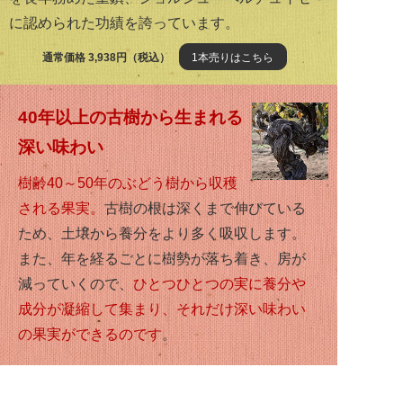
に認められた功績を誇っています。
通常価格 3,938円（税込）
1本売りはこちら
40年以上の古樹から生まれる
深い味わい
樹齢40～50年のぶどう樹から収穫
される果実。
古樹の根は深くまで伸びている
ため、土壌から養分をより多く吸収します。
また、年を経るごとに樹勢が落ち着き、房が
減っていくので、
ひとつひとつの実に養分や
成分が凝縮して集まり、それだけ深い味わい
の果実ができるのです
。