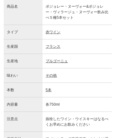
商品名
ボジョレー・ヌーヴォー&ボジョレ
ー・ヴィラージュ・ヌーヴォー飲み比
べ５種5本セット
タイプ
赤ワイン
生産国
フランス
生産地
ブルゴーニュ
味わい
その他
本数
5本
内容量
各750ml
注意点
抜栓したワイン・ウイスキーはなるべ
くお早めにお飲みください