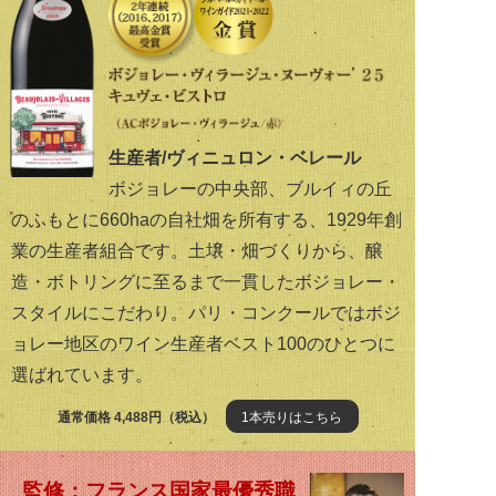
生産者/ヴィニュロン・ベレール
ボジョレーの中央部、ブルイィの丘
のふもとに660haの自社畑を所有する、1929年創
業の生産者組合です。土壌・畑づくりから、醸
造・ボトリングに至るまで一貫したボジョレー・
スタイルにこだわり。パリ・コンクールではボジ
ョレー地区のワイン生産者ベスト100のひとつに
選ばれています。
通常価格 4,488円（税込）
1本売りはこちら
監修：フランス国家最優秀職