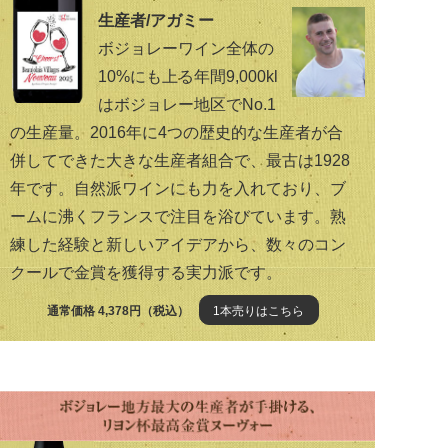
生産者/アガミー
ボジョレーワイン全体の
10%にも上る年間9,000kl
はボジョレー地区でNo.1
の生産量。2016年に4つの歴史的な生産者が合
併してできた大きな生産者組合で、最古は1928
年です。自然派ワインにも力を入れており、ブ
ームに沸くフランスで注目を浴びています。熟
練した経験と新しいアイデアから、数々のコン
クールで金賞を獲得する実力派です。
通常価格 4,378円（税込）
1本売りはこちら