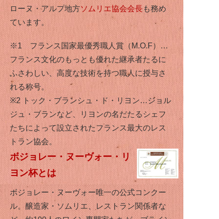
ローヌ・アルプ地方
ソムリエ協会会長
も務め
ています。
※1 フランス国家最優秀職人賞（M.O.F）…
フランス文化のもっとも優れた継承者たるに
ふさわしい、高度な技術を持つ職人に授与さ
れる称号。
※2 トック・ブランシュ・ド・リヨン…ジョル
ジュ・ブランなど、リヨンの名だたるシェフ
たちによって設立されたフランス最大のレス
トラン協会。
ボジョレー・ヌーヴォー・リ
ヨン杯とは
ボジョレー・ヌーヴォー唯一の公式コンクー
ル。醸造家・ソムリエ、レストラン関係者な