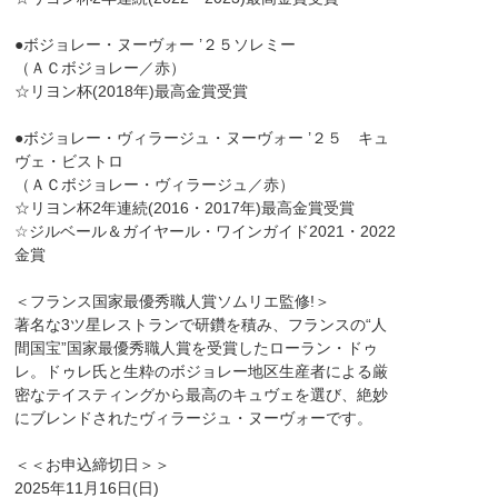
●ボジョレー・ヌーヴォー ’２５ソレミー
（ＡＣボジョレー／赤）
☆リヨン杯(2018年)最高金賞受賞
●ボジョレー・ヴィラージュ・ヌーヴォー ’２５ キュ
ヴェ・ビストロ
（ＡＣボジョレー・ヴィラージュ／赤）
☆リヨン杯2年連続(2016・2017年)最高金賞受賞
☆ジルベール＆ガイヤール・ワインガイド2021・2022
金賞
＜フランス国家最優秀職人賞ソムリエ監修!＞
著名な3ツ星レストランで研鑽を積み、フランスの“人
間国宝”国家最優秀職人賞を受賞したローラン・ドゥ
レ。ドゥレ氏と生粋のボジョレー地区生産者による厳
密なテイスティングから最高のキュヴェを選び、絶妙
にブレンドされたヴィラージュ・ヌーヴォーです。
＜＜お申込締切日＞＞
2025年11月16日(日)