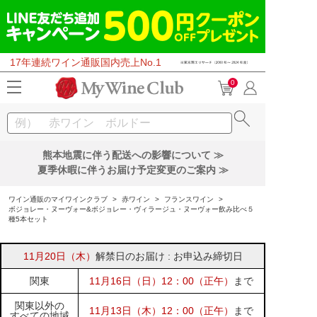
17年連続ワイン通販国内売上No.1
0
熊本地震に伴う配送への影響について ≫
夏季休暇に伴うお届け予定変更のご案内 ≫
ワイン通販のマイワインクラブ
>
赤ワイン
>
フランスワイン
>
ボジョレー・ヌーヴォー&ボジョレー・ヴィラージュ・ヌーヴォー飲み比べ５
種5本セット
11月20日（木）
解禁日のお届け : お申込み締切日
関東
11月16日（日）12：00（正午）
まで
関東以外の
11月13日（木）12：00（正午）
まで
すべての地域