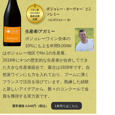
生産者/アガミー
ボジョレーワイン全体の
10%にも上る年間9,000kl
はボジョレー地区でNo.1の生産量。
2016年に4つの歴史的な生産者が合併してでき
た大きな生産者組合で、最古は1928年です。自
然派ワインにも力を入れており、ブームに沸く
フランスで注目を浴びています。熟練した経験
と新しいアイデアから、数々のコンクールで金
賞を獲得する実力派です。
通常価格 4,048円（税込）
1本売りはこちら