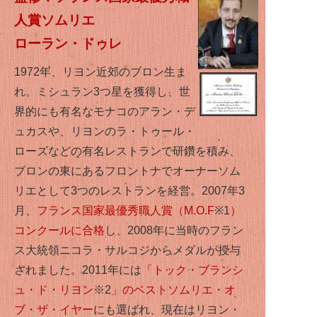
人賞ソムリエ
ローラン・ドゥレ
1972年、リヨン近郊のブロン生ま
れ。ミシュラン3つ星を獲得し、世
界的にも有名なモナコのアラン・デ
ュカスや、リヨンのラ・トゥール・
ローズなどの有名レストランで研鑽を積み、
ブロンの東にあるフロントナでオーナーソム
リエとして3つのレストランを経営。2007年3
月、
フランス国家最優秀職人賞（M.O.F
※1
）
コンクールに合格
し、2008年に当時のフラン
ス大統領ニコラ・サルコジからメダルが授与
されました。2011年には
「トック・ブランシ
ュ・ド・リヨン
※2
」のベストソムリエ・オ
ブ・ザ・イヤー
にも選ばれ、現在はリヨン・