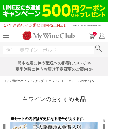
17年連続ワイン通販国内売上No.1
0
熊本地震に伴う配送への影響について ≫
夏季休暇に伴うお届け予定変更のご案内 ≫
ワイン通販のマイワインクラブ
>
白ワイン
>
トスカーナの白ワイン
白ワインのおすすめ商品
※セットの内容は変更になる場合があります。
※セットの内容