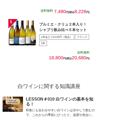
送料無料
7,480
8,228
円(税込
円)
プルミエ・クリュ２本入り！
シャブリ飲み比べ５本セット
1本あたり4136円（税込）
フランス
5本
送料無料
18,800
20,680
円(税込
円)
白ワインに関する知識講座
LESSON＃010 白ワインの基本を知
る！
和食にも合わせやすい白ワインは冷やして飲むの
で、これからの季節にぴったり。温度や色合い、