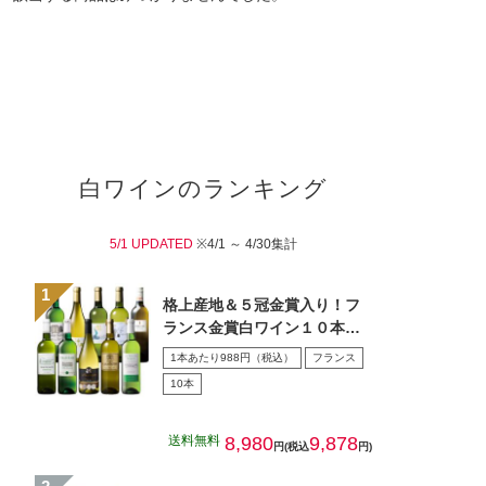
白ワインのランキング
5/1 UPDATED
※4/1 ～ 4/30集計
格上産地＆５冠金賞入り！フ
ランス金賞白ワイン１０本セ
ット
1本あたり988円（税込）
フランス
10本
送料無料
8,980
9,878
円(税込
円)