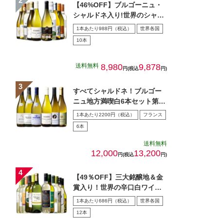
【46%OFF】ブルゴーニュ・
シャルドネ入り!世界のシャル
ドネ白10本セット 第…
1本あたり988円（税込）
世界各国
10本
送料無料
8,980
9,878
円(税込
円)
すべてシャルドネ！ブルゴー
ニュ地方満喫白6本セット第5
弾
1本あたり2200円（税込）
フランス
6本
送料無料
12,000
13,200
円(税込
円)
【49％OFF】三大銘醸地＆金
賞入り！世界の辛口白ワイン
１２本セット第７０弾
1本あたり686円（税込）
世界各国
12本