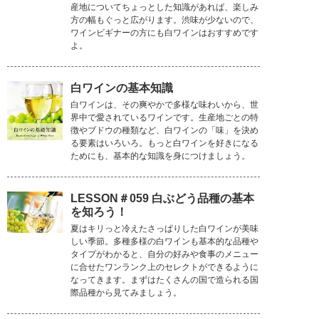
産地についてちょっとした知識があれば、楽しみ
方の幅もぐっと広がります。渋味が少ないので、
ワインビギナーの方にも白ワインはおすすめです
よ。
白ワインの基本知識
白ワインは、その爽やかで多様な味わいから、世
界中で愛されているワインです。生産地ごとの特
徴やブドウの種類など、白ワインの「味」を決め
る要素はいろいろ。もっと白ワインを好きになる
ためにも、基本的な知識を身につけましょう。
LESSON＃059 白ぶどう品種の基本
を知ろう！
夏はキリっと冷えたさっぱりした白ワインが美味
しい季節。多種多様の白ワインも基本的な品種や
タイプがわかると、自分の好みや食事のメニュー
に合せたワンランク上のセレクトができるように
なってきます。まずはたくさんの国で造られる国
際品種から見てみましょう。