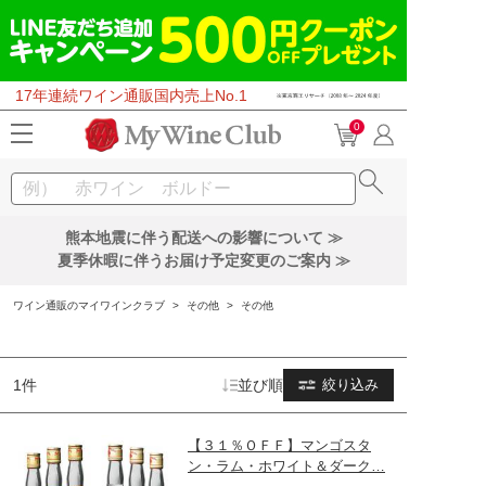
17年連続ワイン通販国内売上No.1
0
熊本地震に伴う配送への影響について ≫
夏季休暇に伴うお届け予定変更のご案内 ≫
ワイン通販のマイワインクラブ
>
その他
>
その他
1件
並び順
絞り込み
【３１％ＯＦＦ】マンゴスタ
ン・ラム・ホワイト＆ダーク…