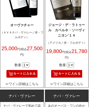
ジョージ・デ・ラトゥー
オーヴァチャー
ル カベルネ・ソーヴィ
（ＡＶＡナパ・ヴァレー／赤・フ
ニヨン’１４
ルボディ）
（アメリカ／赤・フルボディ）
25,000
27,500
円
(税込
19,800
21,780
円
(税込
円)
円)
数量
数量
カートに入れる
カートに入れる
≫ワイン詳細はこちら
≫ワイン詳細はこちら
ナパ・ヴァレー
ナパ・ヴァレー
ナパ・ヴァレーで初めて認
あのオーパス・ワンの向か