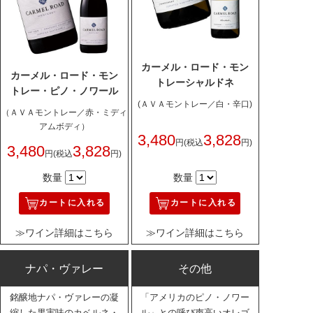
カーメル・ロード・モン
カーメル・ロード・モン
トレーシャルドネ
トレー・ピノ・ノワール
(ＡＶＡモントレー／白・辛口)
（ＡＶＡモントレー／赤・ミディ
アムボディ）
3,480
3,828
円
(税込
円)
3,480
3,828
円
(税込
円)
数量
数量
カートに入れる
カートに入れる
≫ワイン詳細はこちら
≫ワイン詳細はこちら
ナパ・ヴァレー
その他
銘醸地ナパ・ヴァレーの凝
「アメリカのピノ・ノワー
縮した果実味のカベルネ・
ル」との呼び声高いオレゴ