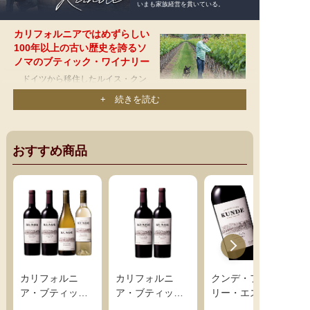
いまも家族経営を貫いている。
カリフォルニアではめずらしい
100年以上の古い歴史を誇るソ
ノマのブティック・ワイナリー
ドイツから移住したルイス・クン
デが1904年、ソノマ・ヴァレーの鉄
+ 続きを読む
分を含んだ赤い火山性土壌の「ワイルドウッド・ヴィンヤー
ド」を購入したことから、このワイナリーの歴史が始まりま
す。
以来一世紀、ワイン造りでは新しいカリフォルニアでは
大老舗のワイナリーです。
この地で実直にワイン造りを続
おすすめ商品
け、その高い評価におごることなく、少量生産を続けていま
す。ルイスの死後も息子のアーサーがワイナリーを引き継
ぎ、第二次大戦最中も、キリスト教の聖餐用ワインを造るこ
とで、ワイン生産を脈々と続けています。その後も、アーサ
ーの息子ボブとフレッドへ、さらにその息子へと引き継が
れ、現当主は５代目に当たります。いまだ大手資本に吸収さ
れることなく家族経営による小規模生産者を堅持しているの
は、「規模の拡大に力とお金を使っては良いワインが造れな
い」と考えるから。彼らの誠実さは世界的に高い評価を受
カリフォルニ
カリフォルニ
クンデ・ファミ
け、
2005年には全米でわずか10生産者のみに与えられた最注
ア・ブティック
ア・ブティック
リー・エステー
目の小規模生産者の栄誉「ザ・ホッテスト・スモール・ブラ
ワイナリー ク
ワイナリー ク
ト・ジンファン