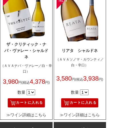
ザ・クリティック・ナ
パ・ヴァレー・シャルド
リアタ シャルドネ
ネ
（ＡＶＡソノマ・カウンティ／
白・辛口）
（ＡＶＡナパ・ヴァレー／白・辛
口）
3,580
3,938
円
(税込
円)
3,980
4,378
円
(税込
円)
数量
数量
カートに入れる
カートに入れる
≫ワイン詳細はこちら
≫ワイン詳細はこちら