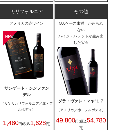
カリフォルニア
その他
アメリカの赤ワイン
500ケース未満しか造られ
ない
ハイジ・バレットが生み出
した宝石
サンゲート・ジンファン
デル
ダラ・ヴァレ・マヤ’１７
（ＡＶＡカリフォルニア／赤・フ
ルボディ）
（アメリカ／赤・フルボディ）
49,800
54,780
1,480
1,628
円
(税込
円
(税込
円)
円)