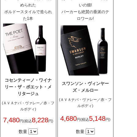
められた
いの畑!
ボルドースタイルで造られ
パーカーも絶賛の垂涎のテ
た1本
ロワール!
コセンティーノ・ワイナ
スワンソン・ヴィンヤー
リー・ザ・ポエット・メ
ズ・メルロー
リタージュ
(ＡＶＡナパ・ヴァレー／赤・フ
(ＡＶＡナパ・ヴァレー／赤・フ
ルボディ)
ルボディ)
4,680
5,148
7,480
8,228
円
(税込
円)
円
(税込
円)
数量
数量