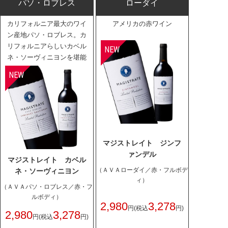
パソ・ロブレス
ローダイ
カリフォルニア最大のワイ
アメリカの赤ワイン
ン産地パソ・ロブレス。カ
リフォルニアらしいカベル
ネ・ソーヴィニヨンを堪能
マジストレイト ジンフ
ァンデル
マジストレイト カベル
（ＡＶＡローダイ／赤・フルボデ
ネ・ソーヴィニヨン
ィ）
（ＡＶＡパソ・ロブレス／赤・フ
ルボディ）
2,980
3,278
円
(税込
円)
2,980
3,278
円
(税込
円)