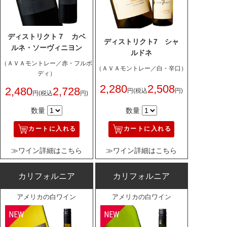
ディストリクト７ カベ
ディストリクト7 シャ
ルネ・ソーヴィニヨン
ルドネ
（ＡＶＡモントレー／赤・フルボ
（ＡＶＡモントレー／白・辛口）
ディ）
2,280
2,508
2,480
2,728
円
(税込
円)
円
(税込
円)
数量
数量
カートに入れる
カートに入れる
≫ワイン詳細はこちら
≫ワイン詳細はこちら
カリフォルニア
カリフォルニア
アメリカの白ワイン
アメリカの白ワイン