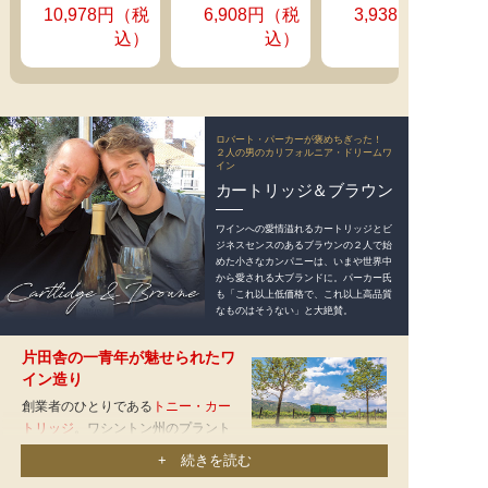
ンド」を受賞しています。
10,978円（税
6,908円（税
3,938円（税
ンデ赤白ワイン
ンデ赤ワイン２
デル・ソノマ・
持続可能性を重視したクンデ家のブドウ栽培は、世代を重ね
込）
込）
４本セット
本セット
ヴァレー（ＡＶ
るごとに形作られてきました。それは土壌の育成、土地に自
Ａソノマ・ヴァ
生する生態系の尊重など、環境に負荷をかけない畑での取り
レー）
組みのみならず、ワイナリーでは太陽光発電の設置、水のリ
サイクルシステムなどが日常作業に取り入れられています。
「私たちのワイン造りの使命は、ドラマチックなブドウ畑の
ロバート・パーカーが褒めちぎった！
２人の男のカリフォルニア・ドリームワ
風景を美しく表現した、テロワールを感じさせるエレガント
イン
なワインを造ること」と語る醸造家ザック・ロング氏の言葉
カートリッジ＆ブラウン
に、クンデファミリーの確かなビジョンを垣間見ることがで
きます。
ワインへの愛情溢れるカートリッジとビ
ジネスセンスのあるブラウンの２人で始
めた小さなカンパニーは、いまや世界中
から愛される大ブランドに。パーカー氏
も「これ以上低価格で、これ以上高品質
なものはそうない」と大絶賛。
片田舎の一青年が魅せられたワ
イン造り
クンデの始まりはマルゴーとラフィ
創業者のひとりである
トニー・カー
ットの樹から！
トリッジ
。ワシントン州のプラント
パーカー100ポイント醸造家も絶賛
工場で働く青年時代の彼の愛読書
+ 続きを読む
クンデが1904年に初めて所有した畑に
は、カリフォルニアワインの偉大な造り手の物語。ワイン造
は、カリフォルニアワイン産業のパイオニアであるジ