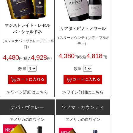
マジストレイト・レセル
リアタ・ピノ・ノワール
バ・シャルドネ
（スリーカウンティ／赤・フルボ
（ＡＶＡナパ・ヴァレー／白・辛
ディ）
口）
4,380
4,818
4,480
4,928
円
(税込
円)
円
(税込
円)
数量
数量
カートに入れる
カートに入れる
≫ワイン詳細はこちら
≫ワイン詳細はこちら
ナパ・ヴァレー
ソノマ・カウンティ
アメリカの白ワイン
アメリカの白ワイン