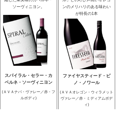
ソーヴィニヨン。
ンのメリハリのある味わい
が特長の1本
スパイラル・セラー・カ
ファイヤスティード・ピ
ベルネ・ソーヴィニヨン
ノ・ノワール
(ＡＶＡナパ・ヴァレー／赤・フ
(ＡＶＡオレゴン・ウィラメット
ルボディ)
ヴァレー／赤・ミディアムボデ
ィ)
3,980
4,378
円
(税込
円)
2,980
3,278
円
(税込
円)
数量
数量
カートに入れる
カートに入れる