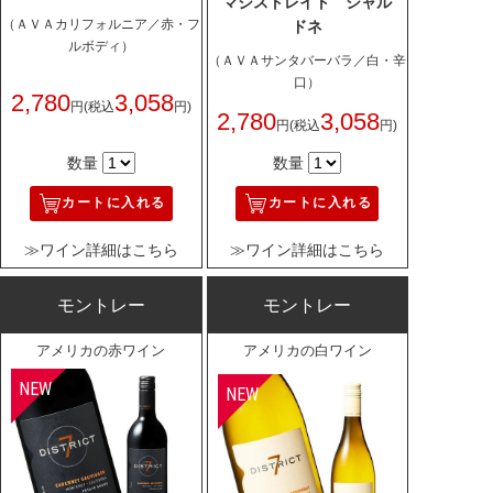
マジストレイト シャル
（ＡＶＡカリフォルニア／赤・フ
ドネ
ルボディ）
（ＡＶＡサンタバーバラ／白・辛
口）
2,780
3,058
円
(税込
円)
2,780
3,058
円
(税込
円)
数量
数量
カートに入れる
カートに入れる
≫ワイン詳細はこちら
≫ワイン詳細はこちら
モントレー
モントレー
アメリカの赤ワイン
アメリカの白ワイン