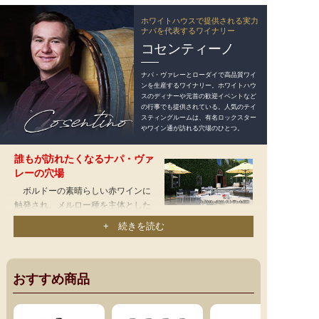
ホワイトハウスで提供される実力
ナパを代表するワイナリー
コセンティーノ
ナパ・ヴァレーとローダイで高品質ワイ
ンを生産するワイナリー。ホワイトハウ
スのディナーや元首の歓迎イベントなど
の行事でも提供されている。人気のテイ
スティングルームは、有名ロックスター
やワイン通が訪れる穴場のひとつ。
誰もが訪れたくなるナパ・ヴァ
レーの穴場
ボルドーの素晴らしい赤ワインに
触発され、メルロー種を主体とした
ナパで初めてボルドースタイルのブ
+ 続きを読む
レンドワイン〝ポエット〟をリリースしたことで知られる
「コセンティーノ」。1990年ナパ・ヴァレーに移って以来、
30年以上にわたりナパで知る人ぞ知る穴場のワイナリーとし
て、ワイン愛好家の羨望の的になっています。いまではナパ
おすすめ商品
とローダイで数多くの高品質ワインが造られ、
ホワイトハウ
スのディナーやゴルフトーナメントのパーティ、各国元首の
歓迎イベントなど特別な行事に提供
されています。また北カ