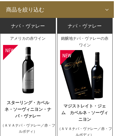
ん。
商品を絞り込む
パーカーが「カートリッジ＆ブラ
ナパ・ヴァレー
ナパ・ヴァレー
ウン」を大絶賛！
アメリカの赤ワイン
「5倍の価格で売られてい
銘醸地ナパ・ヴァレーの赤
るワインよりも優れてい
ワイン
る」
「これ以上低価格でこれ以上高品質
なものはそうない」
「恐るべきバーゲン・ワイン」
「大当たりのワイナリー」
「この価格帯としてはアメイジン
グ」
スターリング・カベル
マジストレイト・ジェ
ネ・ソーヴィニヨン・ナ
ム カベルネ・ソーヴィ
パ・ヴァレー
ニヨン
（ＡＶＡナパ・ヴァレー／赤・フ
（ＡＶＡナパ・ヴァレー／赤・フ
ルボディ）
ルボディ）