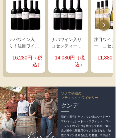
リフォルニアで最も人気のあるテイスティングルームには、
人気ロックスターや世界的に有名なワイン通が訪れ、上質な
ナパワインを謳歌しています。
サンフランシスコから車で1時間ほ
どの場所に位置するナパ・ヴァレー
ナパワイン入
ナパワイン入り
注目ワイナリ
は、南北約50キロ・東西約8キロと小
り！注目ワイナ
コセンティーノ
ー コセンティ
さな地域にもかかわらず、気候も標
リー コセンテ
赤ワイン４本セ
ーノ ローダイ
高も土壌も驚くほど多彩。そこで、
16,280円（税
14,080円（税
11,880円（税
ィーノ赤ワイン
ット
白ワイン品種飲
生産者たちはそれぞれの土地の特性を見極めた、唯一無二の
込）
込）
５本セット
み比べ６本セッ
個性を表現する味わいを追求してきました。その結果、いま
ト
や世界的にも高い評価を受けるワイナリーが数多く存在す
る、世界有数の高級ワイン産地となっています。ナパ・ヴァ
レーで植栽されるスターといえば、何といっても赤品種のカ
ベルネ・ソーヴィニヨンと白品種のシャルドネです。中で
ソノマ秘蔵の
ブティック・ワイナリー
も、カベルネから造られた稀少なカルトワインは、ワイン愛
クンデ
好家の羨望の的として高値で取引されているケースもよく見
られます。
初めて所有したソノマの畑にシャトー・
マルゴーとシャトー・ラフィット・ロー
トシルトのブドウを植樹して以来、第二
次大戦中も聖餐用ワインを造るなど、地
道にワイン造りを続ける老舗。５代続く