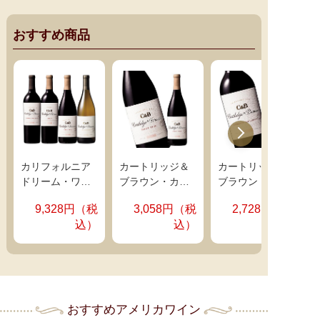
りに魅せられた彼は、単身ナパにやってきます。モーテルの
ェームス・ショーとジェームス・ドランモンドが買い
公衆電話で電話帳を広げ、ワイナリーの仕事口を片っ端から
付けたシャトー・マルゴーとシャトー・ラフィット・
探します。
伝説はここから始まりました
。
おすすめ商品
ロートシルトのぶどう樹が植えられていました。クン
生涯の相棒となる
グレン・ブラウン
と出会ったカートリッ
デは自家醸造のほか、ワイナリーへぶどうの販売もし
ジ。
1980年、ナパ・ヴァレーのガレージから２人のワイン造
ていて、パーカー100ポイント醸造家であり、オーパ
りは始まりました
。カートリッジの持つワインに対する愛情
ス・ワンの初期醸造長を務めたポール・ホッブスもク
と夢、ブラウンの持つビジネスセンスが融合し、２人の小さ
ンデからぶどうを買い付け、「ポール・ホッブス・ク
なカンパニーは成長。より良いワイン造りを求め、ナパから
ンデ・ヴィンヤード」というブランドをリリースして
ソノマ、メンドシーノへと手を広げていきます。
いました。
35年あまりで世界から愛される
ワインに
カリフォルニア
カートリッジ＆
カートリッジ＆
現在では広大な敷地と醸造設備を
ドリーム・ワイ
ブラウン・カリ
ブラウン・カリ
持ち、ぶどうの買い付けはカリフォ
ンカートリッジ
フォルニア・ピ
フォルニア・カ
ルニア全土にわたり、その規模は
9,328円（税
3,058円（税
2,728円（税
赤白４本セット
ノ・ノワール
ベルネ・ソーヴ
400haにもなります。全米のみならず各国へ輸出され、
世界中
込）
込）
（ＡＶＡカリフ
ィニヨン（ＡＶ
の人々に愛される大ブランドに。コンクール金賞をはじめ、
ォルニア）
Ａカリフォルニ
各方面で高く評価されています。
かつてロバート・パーカー
（赤・ＦＢ）
ア）（赤・Ｆ
も、「疑問なのは、カートリッジ＆ブラウンがカリフォルニ
（赤・ＦＢ）７
Ｂ）７５０ｍｌ
アのどの生産者よりもフルーティーで純粋で、何より美味し
５０ｍｌ
いワインを造るのを皆が知らないことだ」と語りました。そ
の成功の裏には、彼らが「安くても駄作は造らない」という
おすすめアメリカワイン
高い志があり、それを忠実に守っていることにほかなりませ