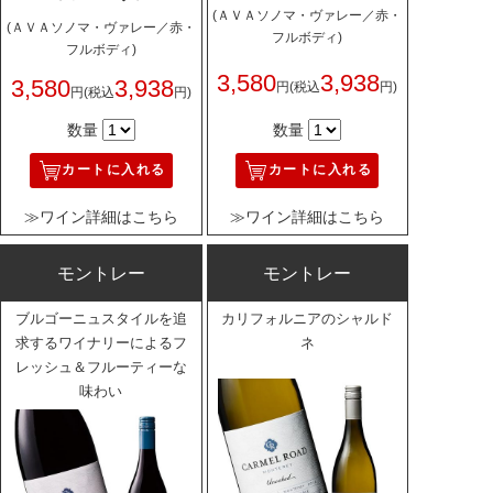
(ＡＶＡソノマ・ヴァレー／赤・
(ＡＶＡソノマ・ヴァレー／赤・
フルボディ)
フルボディ)
3,580
3,938
3,580
3,938
円
(税込
円)
円
(税込
円)
数量
数量
カートに入れる
カートに入れる
≫ワイン詳細はこちら
≫ワイン詳細はこちら
モントレー
モントレー
ブルゴーニュスタイルを追
カリフォルニアのシャルド
求するワイナリーによるフ
ネ
レッシュ＆フルーティーな
味わい