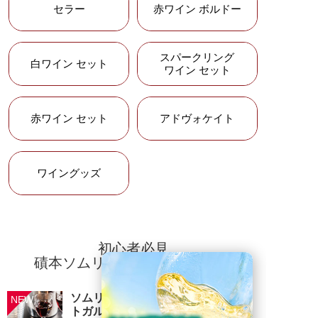
セラー
ルト
赤ワイン ボルドー
シャトー・オー・ブリオン
スパークリング
白ワイン セット
61シャトーの中で唯一のメルロー主体ワ
ワイン セット
インを生み出すグラーヴ地区きっての著
名赤ワイン
赤ワイン セット
アドヴォケイト
シャトー・マルゴー
文豪ヘミングウェイも愛し、その名前を
ワイングッズ
愛娘に送ったとも言われるボルドーの宝
石シャトー・マルゴー
シャトー・ラトゥール
初心者必見
名立たるボルドー格付けシャトーの中で
磧本ソムリエのワイン知識講座
も、最も力強く男性的な長期熟成型ワイ
ンを生み出すと言われるポイヤックの巨
ソムリエが教える、スペイン・ポル
匠
トガルワインのおすすめペアリング