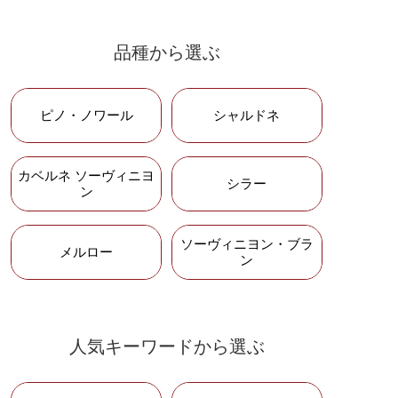
き、ディー地区のワイン全生産量の85％
を製造するトップメーカー
品種から選ぶ
ピッチーニ
イタリアの銘醸地トスカーナの老舗ワイ
ピノ・ノワール
シャルドネ
ナリー
カベルネ ソーヴィニヨ
シラー
ン
シャトー・ムートン・
ロートシルト
ソーヴィニヨン・ブラ
長い歴史の中で過去1度だけメドックの格
メルロー
ン
付けにおいて格上げを受けたムートン・
ロートシルト
シャトー・ラフィット・
人気キーワードから選ぶ
ロートシルト
第１級の首位の座に輝いた、不屈の栄光
を誇るシャトー・ラフィット・ロートシ