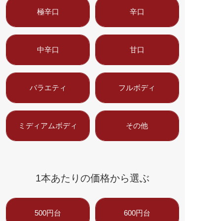
極辛口
辛口
中辛口
甘口
バラエティ
フルボディ
ミディアムボディ
その他
1本あたりの価格から選ぶ
500円台
600円台