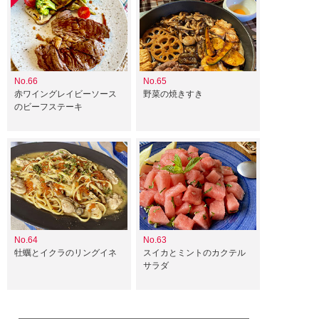
No.66
No.65
赤ワイングレイビーソース
野菜の焼きすき
のビーフステーキ
No.64
No.63
牡蠣とイクラのリングイネ
スイカとミントのカクテル
サラダ