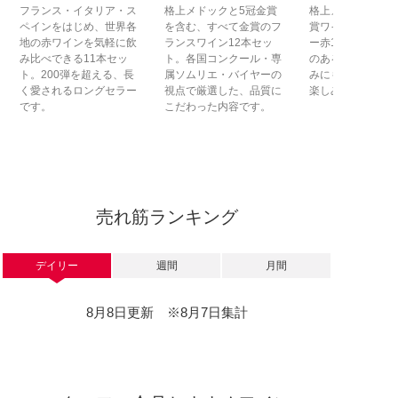
フランス・イタリア・ス
格上メドックと5冠金賞
格上メドック2本
ペインをはじめ、世界各
を含む、すべて金賞のフ
賞ワインを含む、
地の赤ワインを気軽に飲
ランスワイン12本セッ
ー赤15本セット
み比べできる11本セッ
ト。各国コンクール・専
のある味わいを、
ト。200弾を超える、長
属ソムリエ・バイヤーの
みにもうれしい価
く愛されるロングセラー
視点で厳選した、品質に
楽しみいただけま
です。
こだわった内容です。
売れ筋ランキング
デイリー
週間
月間
8月8日更新 ※8月7日集計