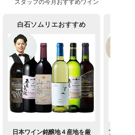
スタッフの今月おすすめワイン
白石ソムリエおすすめ
日本ワイン銘醸地４産地を厳
フランス