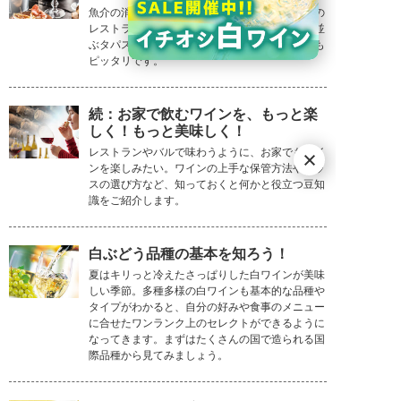
魚介の消費量が多いスペインとポルトガル。街の
オチガビワイナリー
レストランで作られる伝統料理や街角のバルで並
ぶタパスをご紹介しましょう。日本人の味覚にも
余市の大地と妥協なき哲学が紡ぐ、唯一
ピッタリです。
無二のワイン
続：お家で飲むワインを、もっと楽
しく！もっと美味しく！
レストランやバルで味わうように、お家でもワイ
ンを楽しみたい。ワインの上手な保管方法やグラ
スの選び方など、知っておくと何かと役立つ豆知
識をご紹介します。
白ぶどう品種の基本を知ろう！
夏はキリっと冷えたさっぱりした白ワインが美味
しい季節。多種多様の白ワインも基本的な品種や
タイプがわかると、自分の好みや食事のメニュー
に合せたワンランク上のセレクトができるように
なってきます。まずはたくさんの国で造られる国
際品種から見てみましょう。