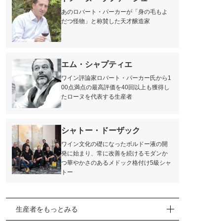
あのロバート・パーカーが「身の毛もよ
だつ怪物」と称賛した天才醸造家
エム・シャプティエ
ワイン評論家ロバート・パーカー氏から1
00点満点の最高評価を40回以上も獲得し
たローヌを代表する生産者
シャトー・ドーザック
ワイン文化の礎になったボルドー液の開
発に始まり、常に改善を続けるモダンか
つ華やかさのあるメドック格付け5級シャ
トー
ジャイヤンス
生産者をもっとみる
ローヌ地方北部のディー地区に拠点を置