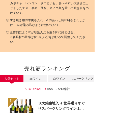
カボチャ、レンコン、さつまいも、食べやすい大きさにカ
ットしたナス、ネギ、豆腐、キノコ類を置いて焼き目をつ
けていく。
② すき焼き用の牛肉を入れ、A.の合わせ調味料をまわしか
け、 味が染み込むように焼いていく。
③ 全体的によく味が馴染んだら溶き卵に絡ませる。
※各具材の量感は食べたい分をお好みで調整してくださ
い。
売れ筋ランキング
人気セット
赤ワイン
白ワイン
スパークリング
5/14 UPDATED
※5/7 ～ 5/13集計
３大銘醸地入り 世界選りすぐ
りスパークリングワイン１１