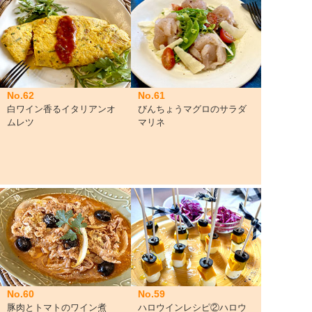
No.62
No.61
白ワイン香るイタリアンオ
びんちょうマグロのサラダ
ムレツ
マリネ
No.60
No.59
豚肉とトマトのワイン煮
ハロウインレシピ②ハロウ