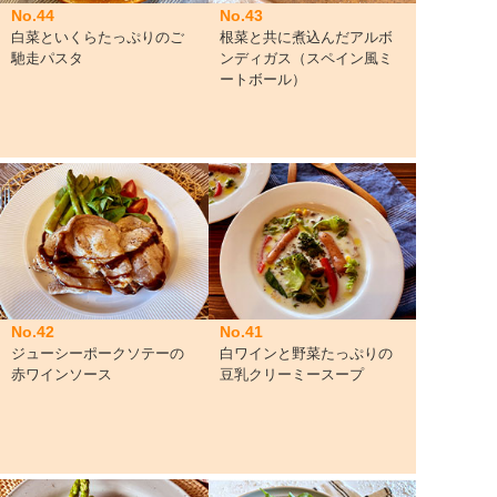
No.44
No.43
白菜といくらたっぷりのご
根菜と共に煮込んだアルボ
馳走パスタ
ンディガス（スペイン風ミ
ートボール）
No.42
No.41
ジューシーポークソテーの
白ワインと野菜たっぷりの
赤ワインソース
豆乳クリーミースープ