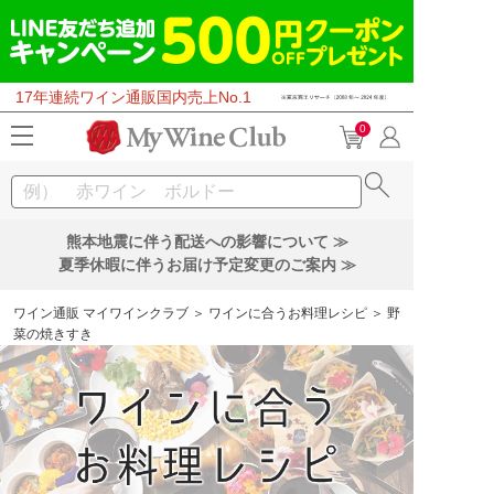
17年連続ワイン通販国内売上No.1
0
熊本地震に伴う配送への影響について ≫
夏季休暇に伴うお届け予定変更のご案内 ≫
ワイン通販 マイワインクラブ
＞
ワインに合うお料理レシピ
＞ 野
菜の焼きすき