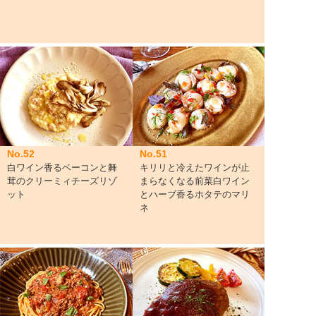
No.52
No.51
白ワイン香るベーコンと舞
キリリと冷えたワインが止
茸のクリーミィチーズリゾ
まらなくなる前菜白ワイン
ット
とハーブ香るホタテのマリ
ネ