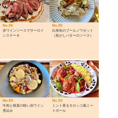
No.56
No.55
赤ワインソースでサーロイ
白身魚のブールノワゼット
ンステーキ
（焦がしバターのソース）
No.54
No.53
牛肉と根菜の軽い赤ワイン
ミント香るモロッコ風ミー
煮込み
トボール