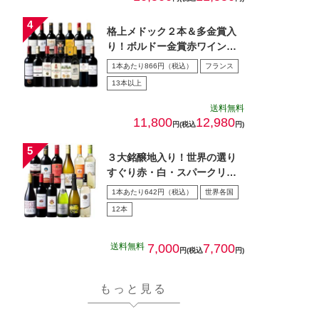
格上メドック２本＆多金賞入
り！ボルドー金賞赤ワイン１
５本セット 第28弾
1本あたり866円（税込）
フランス
13本以上
送料無料
11,800
12,980
円(税込
円)
３大銘醸地入り！世界の選り
すぐり赤・白・スパークリン
グワイン飲み比べ１2本セッ
1本あたり642円（税込）
世界各国
ト…
12本
送料無料
7,000
7,700
円(税込
円)
もっと見る