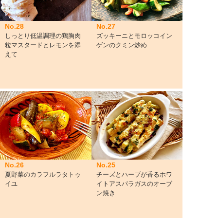
No.28
No.27
しっとり低温調理の鶏胸肉
ズッキーニとモロッコイン
粒マスタードとレモンを添
ゲンのクミン炒め
えて
No.26
No.25
夏野菜のカラフルラタトゥ
チーズとハーブが香るホワ
イユ
イトアスパラガスのオーブ
ン焼き