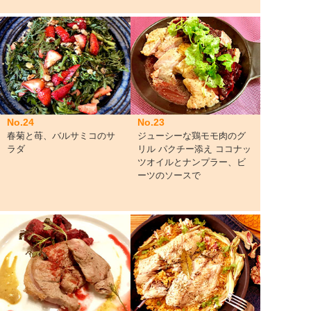
No.24
No.23
春菊と苺、バルサミコのサ
ジューシーな鶏モモ肉のグ
ラダ
リル パクチー添え ココナッ
ツオイルとナンプラー、ビ
ーツのソースで