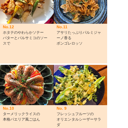
No.11
No.12
アサリたっぷりパルミジャ
ホタテのやわらかソテー
ーノ香る
バターとバルサミコのソー
ボンゴレロッソ
スで
No.10
No. 9
ターメリックライスの
フレッシュフルーツの
本格パエリア風ごはん
オリエンタルシーザーサラ
ダ