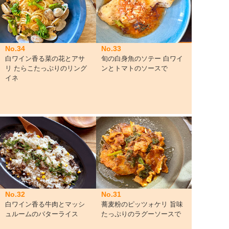
No.34
No.33
白ワイン香る菜の花とアサ
旬の白身魚のソテー 白ワイ
リ たらこたっぷりのリング
ンとトマトのソースで
イネ
No.32
No.31
白ワイン香る牛肉とマッシ
蕎麦粉のピッツォケリ 旨味
ュルームのバターライス
たっぷりのラグーソースで