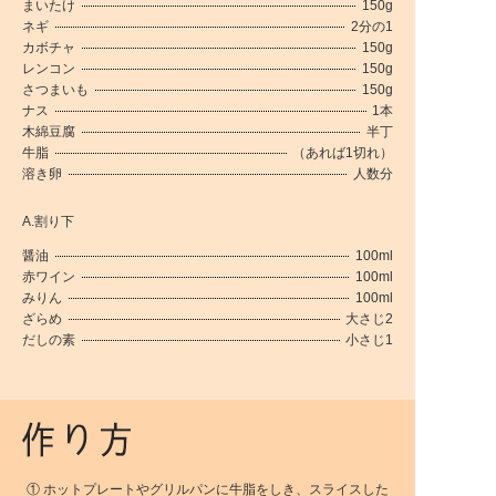
まいたけ
150g
ネギ
2分の1
カボチャ
150g
レンコン
150g
さつまいも
150g
ナス
1本
木綿豆腐
半丁
牛脂
（あれば1切れ）
溶き卵
人数分
A.割り下
醤油
100ml
赤ワイン
100ml
みりん
100ml
ざらめ
大さじ2
だしの素
小さじ1
① ホットプレートやグリルパンに牛脂をしき、スライスした