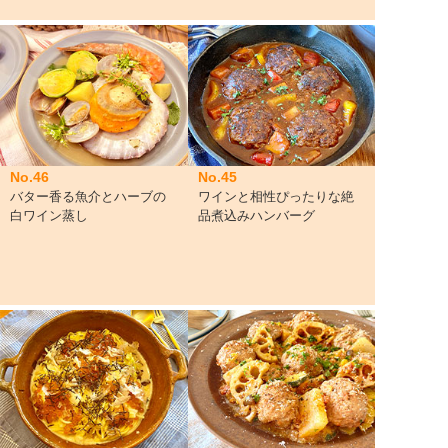
No.46
No.45
バター香る魚介とハーブの
ワインと相性ぴったりな絶
白ワイン蒸し
品煮込みハンバーグ