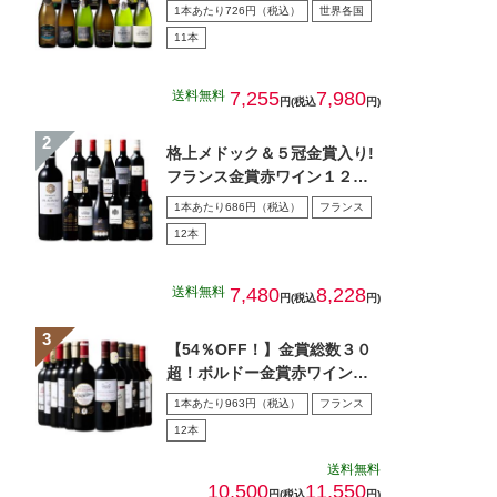
本セット 第４３弾
1本あたり726円（税込）
世界各国
11本
送料無料
7,255
7,980
円(税込
円)
格上メドック＆５冠金賞入り!
フランス金賞赤ワイン１２本
セット 第１０８弾
1本あたり686円（税込）
フランス
12本
送料無料
7,480
8,228
円(税込
円)
【54％OFF！】金賞総数３０
超！ボルドー金賞赤ワイン１
２本セット 第１5弾
1本あたり963円（税込）
フランス
12本
送料無料
10,500
11,550
円(税込
円)