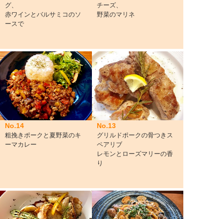
グ、
チーズ、
赤ワインとバルサミコのソ
野菜のマリネ
ースで
No.14
No.13
粗挽きポークと夏野菜のキ
グリルドポークの骨つきス
ーマカレー
ペアリブ
レモンとローズマリーの香
り