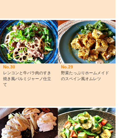
No.30
No.29
レンコンと牛バラ肉のすき
野菜たっぷりホームメイド
焼き風パルミジャーノ仕立
のスペイン風オムレツ
て