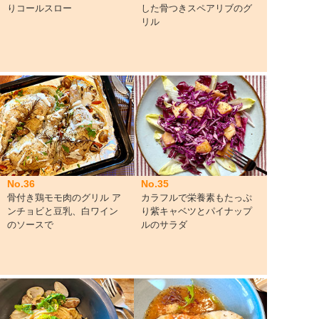
りコールスロー
した骨つきスペアリブのグ
リル
No.36
No.35
骨付き鶏モモ肉のグリル ア
カラフルで栄養素もたっぷ
ンチョビと豆乳、白ワイン
り紫キャベツとパイナップ
のソースで
ルのサラダ