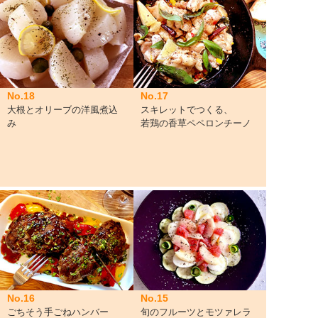
No.18
No.17
大根とオリーブの洋風煮込
スキレットでつくる、
み
若鶏の香草ペペロンチーノ
No.16
No.15
ごちそう手ごねハンバー
旬のフルーツとモツァレラ