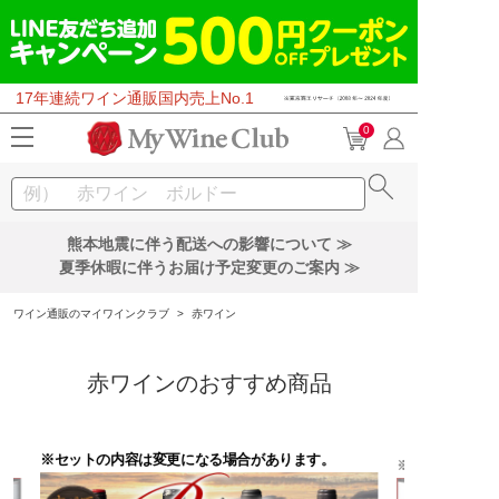
17年連続ワイン通販国内売上No.1
0
熊本地震に伴う配送への影響について ≫
夏季休暇に伴うお届け予定変更のご案内 ≫
ワイン通販のマイワインクラブ
>
赤ワイン
赤ワインのおすすめ商品
※セットの内容は変更になる場合があります。
※セットの内容