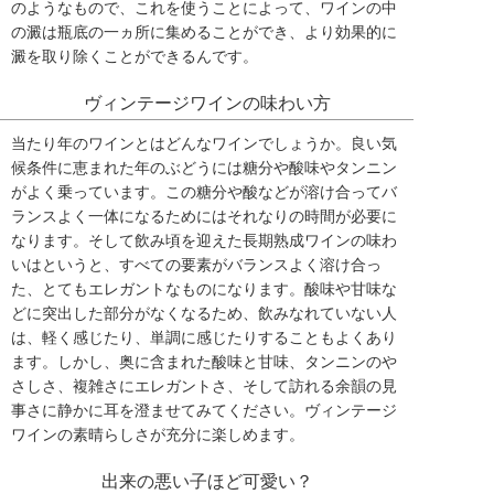
のようなもので、これを使うことによって、ワインの中
の澱は瓶底の一ヵ所に集めることができ、より効果的に
澱を取り除くことができるんです。
ヴィンテージワインの味わい方
当たり年のワインとはどんなワインでしょうか。良い気
候条件に恵まれた年のぶどうには糖分や酸味やタンニン
がよく乗っています。この糖分や酸などが溶け合ってバ
ランスよく一体になるためにはそれなりの時間が必要に
なります。そして飲み頃を迎えた長期熟成ワインの味わ
いはというと、すべての要素がバランスよく溶け合っ
た、とてもエレガントなものになります。酸味や甘味な
どに突出した部分がなくなるため、飲みなれていない人
は、軽く感じたり、単調に感じたりすることもよくあり
ます。しかし、奥に含まれた酸味と甘味、タンニンのや
さしさ、複雑さにエレガントさ、そして訪れる余韻の見
事さに静かに耳を澄ませてみてください。ヴィンテージ
ワインの素晴らしさが充分に楽しめます。
出来の悪い子ほど可愛い？