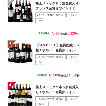
格上メドック＆５冠金賞入り!
フランス金賞赤ワイン１２本
セット 第１０８弾
1本あたり686円（税込）
フランス
12本
送料無料
7,480
8,228
円(税込
円)
【54％OFF！】金賞総数３０
超！ボルドー金賞赤ワイン１
２本セット 第１5弾
1本あたり963円（税込）
フランス
12本
送料無料
10,500
11,550
円(税込
円)
格上メドック２本＆多金賞入
り！ボルドー金賞赤ワイン１
５本セット 第28弾
1本あたり866円（税込）
フランス
13本以上