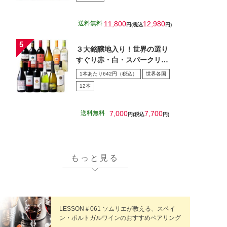
送料無料
11,800
12,980
円(税込
円)
３大銘醸地入り！世界の選り
すぐり赤・白・スパークリン
グワイン飲み比べ１2本セッ
1本あたり642円（税込）
世界各国
ト…
12本
送料無料
7,000
7,700
円(税込
円)
もっと見る
LESSON＃061 ソムリエが教える、スペイ
ン・ポルトガルワインのおすすめペアリング