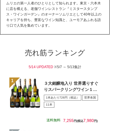
ムリエの第一人者のひとりとして知られます。東京・六本木
に店を構える、老舗ワインレストラン『ミスタースタンプ
ス・ワインガーデン』のオーナーソムリエとして40年以上の
キャリアを持ち、豊富なワイン知識と、ユーモアあふれる語
り口で人気を集めています。
売れ筋ランキング
5/14 UPDATED
※5/7 ～ 5/13集計
３大銘醸地入り 世界選りすぐ
りスパークリングワイン１１
本セット 第４３弾
1本あたり726円（税込）
世界各国
11本
送料無料
7,255
7,980
円(税込
円)