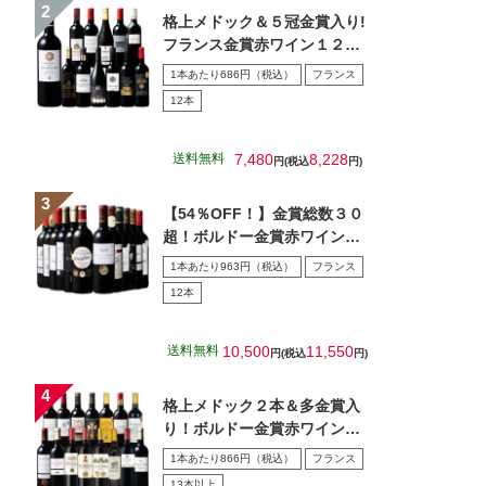
格上メドック＆５冠金賞入り!
フランス金賞赤ワイン１２本
セット 第１０８弾
1本あたり686円（税込）
フランス
12本
送料無料
7,480
8,228
円(税込
円)
【54％OFF！】金賞総数３０
超！ボルドー金賞赤ワイン１
２本セット 第１5弾
1本あたり963円（税込）
フランス
12本
送料無料
10,500
11,550
円(税込
円)
格上メドック２本＆多金賞入
り！ボルドー金賞赤ワイン１
５本セット 第28弾
1本あたり866円（税込）
フランス
13本以上