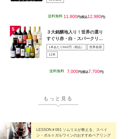
送料無料
11,800
12,980
円(税込
円)
３大銘醸地入り！世界の選り
すぐり赤・白・スパークリン
グワイン飲み比べ１2本セッ
1本あたり642円（税込）
世界各国
ト…
12本
送料無料
7,000
7,700
円(税込
円)
もっと見る
LESSON＃061 ソムリエが教える、スペイ
ン・ポルトガルワインのおすすめペアリング