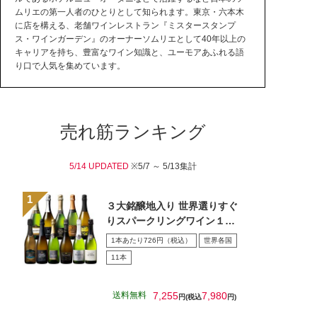
ムリエの第一人者のひとりとして知られます。東京・六本木
に店を構える、老舗ワインレストラン『ミスタースタンプ
ス・ワインガーデン』のオーナーソムリエとして40年以上の
キャリアを持ち、豊富なワイン知識と、ユーモアあふれる語
り口で人気を集めています。
売れ筋ランキング
5/14 UPDATED
※5/7 ～ 5/13集計
３大銘醸地入り 世界選りすぐ
りスパークリングワイン１１
本セット 第４３弾
1本あたり726円（税込）
世界各国
11本
送料無料
7,255
7,980
円(税込
円)