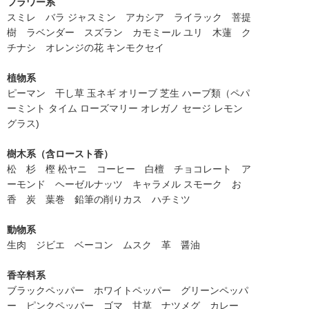
フラワー系
スミレ バラ ジャスミン アカシア ライラック 菩提
樹 ラベンダー スズラン カモミール ユリ 木蓮 ク
チナシ オレンジの花 キンモクセイ
植物系
ピーマン 干し草 玉ネギ オリーブ 芝生 ハーブ類（ペパ
ーミント タイム ローズマリー オレガノ セージ レモン
グラス)
樹木系（含ロースト香）
松 杉 樫 松ヤニ コーヒー 白檀 チョコレート ア
ーモンド ヘーゼルナッツ キャラメル スモーク お
香 炭 葉巻 鉛筆の削りカス ハチミツ
動物系
生肉 ジビエ ベーコン ムスク 革 醤油
香辛料系
ブラックペッパー ホワイトペッパー グリーンペッパ
ー ピンクペッパー ゴマ 甘草 ナツメグ カレー