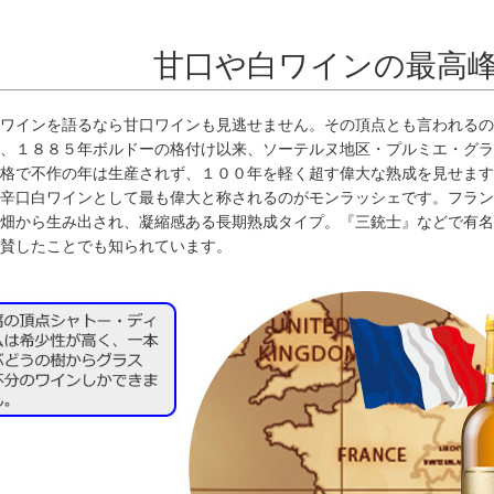
甘口や白ワインの最高
ワインを語るなら甘口ワインも見逃せません。その頂点とも言われるの
、１８８５年ボルドーの格付け以来、ソーテルヌ地区・プルミエ・グラ
格で不作の年は生産されず、１００年を軽く超す偉大な熟成を見せます
辛口白ワインとして最も偉大と称されるのがモンラッシェです。フランス
畑から生み出され、凝縮感ある長期熟成タイプ。『三銃士』などで有名
賛したことでも知られています。