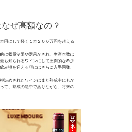
はなぜ高額なの？
本円にして軽く１本２００万円を超える
底的に収量制限や選果がされ、生産本数は
最も知られるワインにして圧倒的な希少
飲み頃を迎える頃にはさらに入手困難、
樽詰めされたワインはまだ熟成中にもか
って、熟成の途中でありながら、将来の