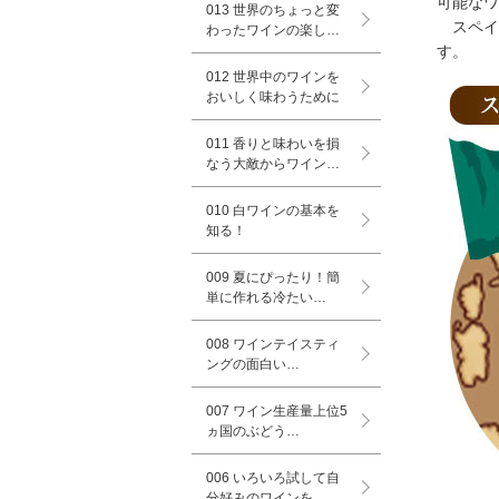
可能なワ
013 世界のちょっと変
スペイ
わったワインの楽し…
す。
012 世界中のワインを
おいしく味わうために
011 香りと味わいを損
なう大敵からワイン…
010 白ワインの基本を
知る！
009 夏にぴったり！簡
単に作れる冷たい…
008 ワインテイスティ
ングの面白い…
007 ワイン生産量上位5
ヵ国のぶどう…
006 いろいろ試して自
分好みのワインを…