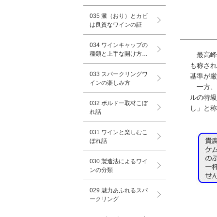
035 澱（おり）とカビ
は良質なワインの証
034 ワインキャップの
種類と上手な開け方…
最高峰
も称され
033 スパークリングワ
基準が厳
インの楽しみ方
一方、
ルの特級
032 ボルドー取材こぼ
し」と称
れ話
031 ワインと楽しむこ
ぼれ話
030 製造法によるワイ
ンの分類
029 魅力あふれるスパ
ークリング