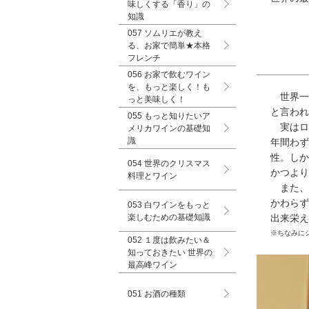
味しくする「香り」の
知識
057 ソムリエが教え
る、お家で簡単★本格
フレンチ
056 お家で飲むワイン
を、もっと楽しく！も
世界一
っと美味しく！
と言われ
055 もっと知りたいア
実はロ
メリカワインの基礎知
識
年間わず
性。しか
054 世界のクリスマス
かつより
料理とワイン
また、
かわらず
053 白ワインをもっと
楽しむための基礎知識
出来栄え
※ちなみに
052 １度は飲みたい＆
知っておきたい 世界の
最高峰ワイン
051 お酒の種類