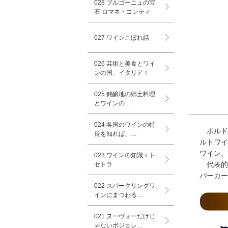
028 ブルゴーニュの宝
石 ロマネ・コンティ
027 ワインこぼれ話
026 芸術と美食とワイ
ンの国、イタリア！
025 銘醸地の郷土料理
とワインの…
024 各国のワインの特
ボルド
長を知れば、…
ルトワイ
ワイン。
023 ワインの知識エト
代表的
セトラ
パーカー
022 スパークリングワ
インにまつわる…
021 ヌーヴォーだけじ
ゃないボジョレ…