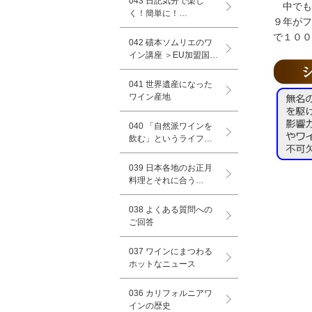
043 日記気分で楽し
中でも
く！簡単に！…
９年がフ
で１００
042 磧本ソムリエのワ
イン講座 ＞EU加盟国…
041 世界遺産になった
ワイン産地
040 「自然派ワインを
飲む」というライフ…
039 日本各地のお正月
料理とそれに合う…
038 よくある質問への
ご回答
037 ワインにまつわる
ホットなニュース
036 カリフォルニアワ
インの歴史