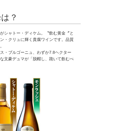
峰は？
がシャトー・ディケム。〝飲む黄金〞と
ン・クリュに輝く貴腐ワインです。品質
。
・ブルゴーニュ、わずか7.8ヘクター
な文豪デュマが「脱帽し、跪いて飲むべ