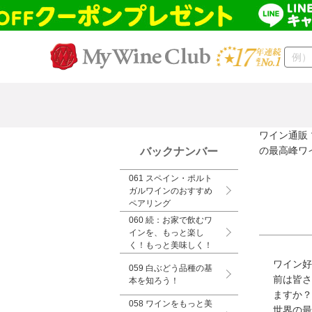
ワイン通販
の最高峰ワ
バックナンバー
061 スペイン・ポルト
ガルワインのおすすめ
ペアリング
060 続：お家で飲むワ
インを、もっと楽し
く！もっと美味しく！
ワイン好
059 白ぶどう品種の基
前は皆さ
本を知ろう！
ますか？
058 ワインをもっと美
世界の最