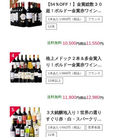
【54％OFF！】金賞総数３０
超！ボルドー金賞赤ワイン１
２本セット 第１5弾
1本あたり963円（税込）
フランス
12本
送料無料
10,500
11,550
円(税込
円)
格上メドック２本＆多金賞入
り！ボルドー金賞赤ワイン１
５本セット 第28弾
1本あたり866円（税込）
フランス
13本以上
送料無料
11,800
12,980
円(税込
円)
３大銘醸地入り！世界の選り
すぐり赤・白・スパークリン
グワイン飲み比べ１2本セッ
1本あたり642円（税込）
世界各国
ト…
12本