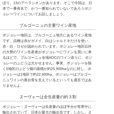
ぼり、13のアペラシオンがあります。そこで今回は、日
本で一番有名で、かつ一番知られていないであろうボジ
ョレーワインについてお話しましょう。
ブルゴーニュの主要ワイン産地
ボジョレー地区は、ブルゴーニュ地方にあるワイン産地
です。品種は赤がガメイ、白はシャルドネだけを使い、
赤・白・ロゼが認められています。ボジョレー地区以外
の大勢のワイン生産者がボジョレーにワインを買いに来
るほどで、ブルゴーニュ全域AOCのワイン造りに、ボジ
ョレーのぶどうは欠かせません。事実、ボジョレーを除
く5地区のぶどう畑の面積が約25,900haなのに対し、ボ
ジョレーは1地区で約22,400ha。ボジョレーはブルゴー
ニュワインの屋台骨を支えているといっても過言ではあ
りませんよ。
ヌーヴォーは全生産量の約３割
ボジョレー・ヌーヴォーは生産量のほぼ半分が世界中に
輸出されていて、日本が最大の輸出先です。しかし、ヌ