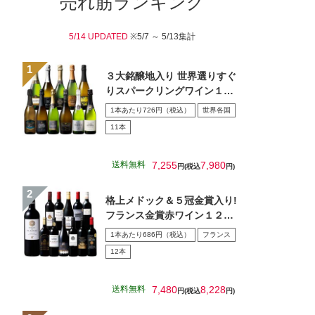
売れ筋ランキング
5/14 UPDATED
※5/7 ～ 5/13集計
３大銘醸地入り 世界選りすぐ
りスパークリングワイン１１
本セット 第４３弾
1本あたり726円（税込）
世界各国
11本
送料無料
7,255
7,980
円(税込
円)
格上メドック＆５冠金賞入り!
フランス金賞赤ワイン１２本
セット 第１０８弾
1本あたり686円（税込）
フランス
12本
送料無料
7,480
8,228
円(税込
円)