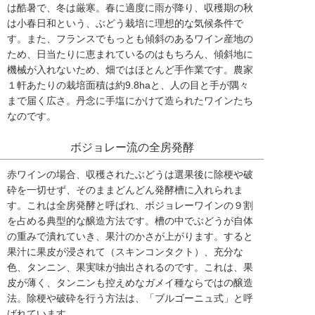
は酷暑で、冬は厳寒。春に適度に雨が降り、収穫期の秋
は小春日和という、ぶどう栽培に理想的な気候条件で
す。また、フランスでもっとも傾斜のあるワイン産地の
ため、日当たりに恵まれているのはもちろん、傾斜地に
機械が入れないため、畑ではほとんど手作業です。農家
１軒あたりの栽培面積は約9.8haと、人の目と手が隅々
まで届く広さ。丹念に手塩にかけて造られたワインたち
なのです。
ボジョレー流の全房発酵
赤ワインの場合、収穫されたぶどうは選果後に除梗や破
砕を一切せず、そのままどんどん発酵槽に入れられま
す。これは全房発酵と呼ばれ、ボジョレーワインの９割
を占める典型的な醸造方法です。槽の中でぶどうが自体
の重みで潰れていき、果汁のかさが上がります。すると
果汁に果皮が浸されて（スキンコンタクト）、充分な
色、タンニン、果実味が抽出されるのです。これは、果
皮が薄く、タンニンも控えめなガメイ種ならではの醸造
法。除梗や破砕を行う方法は、「ブルゴーニュ式」と呼
ばれています。