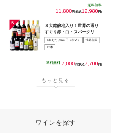
送料無料
11,800
12,980
円(税込
円)
３大銘醸地入り！世界の選り
すぐり赤・白・スパークリン
グワイン飲み比べ１2本セッ
1本あたり642円（税込）
世界各国
ト…
12本
送料無料
7,000
7,700
円(税込
円)
もっと見る
ワインを探す