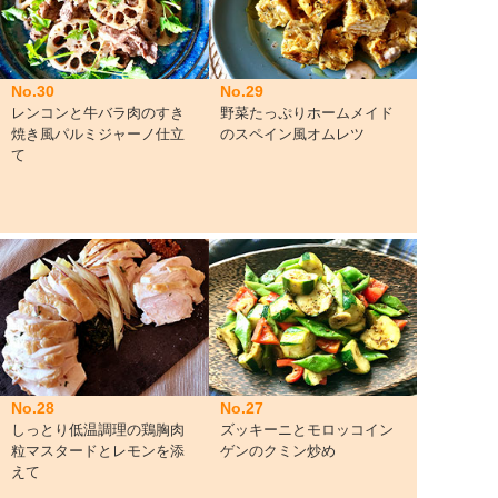
No.30
No.29
レンコンと牛バラ肉のすき
野菜たっぷりホームメイド
焼き風パルミジャーノ仕立
のスペイン風オムレツ
て
No.28
No.27
しっとり低温調理の鶏胸肉
ズッキーニとモロッコイン
粒マスタードとレモンを添
ゲンのクミン炒め
えて