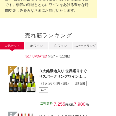
です。季節の料理とともにワインをあける豊かな時
間や楽しみをみなさまにお届けいたします。
売れ筋ランキング
人気セット
赤ワイン
白ワイン
スパークリング
5/14 UPDATED
※5/7 ～ 5/13集計
３大銘醸地入り 世界選りすぐ
りスパークリングワイン１１
本セット 第４３弾
1本あたり726円（税込）
世界各国
11本
送料無料
7,255
7,980
円(税込
円)