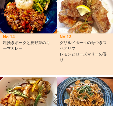
No.14
No.13
粗挽きポークと夏野菜のキ
グリルドポークの骨つきス
ーマカレー
ペアリブ
レモンとローズマリーの香
り
No.11
No.12
アサリたっぷりパルミジャ
ホタテのやわらかソテー
ーノ香る
バターとバルサミコのソー