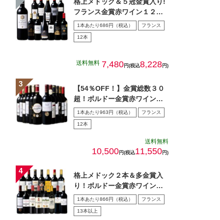
格上メドック＆５冠金賞入り!
フランス金賞赤ワイン１２本
セット 第１０８弾
1本あたり686円（税込）
フランス
12本
送料無料
7,480
8,228
円(税込
円)
【54％OFF！】金賞総数３０
超！ボルドー金賞赤ワイン１
２本セット 第１5弾
1本あたり963円（税込）
フランス
12本
送料無料
10,500
11,550
円(税込
円)
格上メドック２本＆多金賞入
り！ボルドー金賞赤ワイン１
５本セット 第28弾
1本あたり866円（税込）
フランス
13本以上