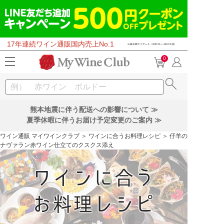
17年連続ワイン通販国内売上No.1
0
熊本地震に伴う配送への影響について ≫
夏季休暇に伴うお届け予定変更のご案内 ≫
ワイン通販 マイワインクラブ
＞
ワインに合うお料理レシピ
＞ 仔羊の
ナヴァラン赤ワイン仕立てのクスクス添え