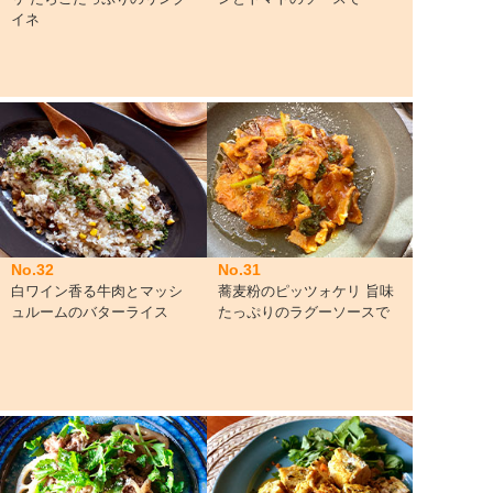
イネ
No.32
No.31
白ワイン香る牛肉とマッシ
蕎麦粉のピッツォケリ 旨味
ュルームのバターライス
たっぷりのラグーソースで