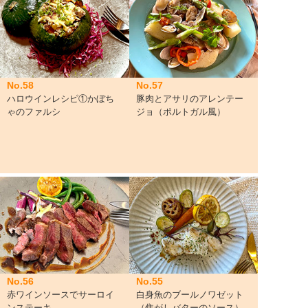
No.58
No.57
ハロウインレシピ①かぼち
豚肉とアサリのアレンテー
ゃのファルシ
ジョ（ポルトガル風）
No.56
No.55
赤ワインソースでサーロイ
白身魚のブールノワゼット
ンステーキ
（焦がしバターのソース）