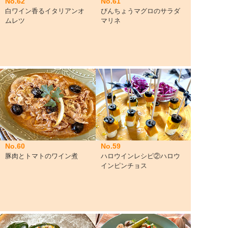
No.62
No.61
白ワイン香るイタリアンオ
びんちょうマグロのサラダ
ムレツ
マリネ
No.60
No.59
豚肉とトマトのワイン煮
ハロウインレシピ②ハロウ
インピンチョス