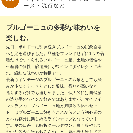
ース・流行など
ブルゴーニュの多彩な味わいを
楽しむ。
先日、ボルドーに引き続きブルゴーニュの試飲会場
へと足を運びました。品種をブレンドせずに1つの品
種だけでつくられるブルゴーニュ産。土地の個性や
生産者の個性（醸造法）がワインにダイレクトに表
れ、繊細な味わいが特長です。
最新ヴィンテージのブルゴーニュの印象としても渋
みが少なくすっきりとした酸味、香りが高いなど一
巡りするだけでも愉しめました。個人的には自然派
の造り手のワインが好みではありますが、マイワイ
ンクラブの「ブルゴーニュ地方満喫飲み比べセッ
ト」はブルゴーニュ好きもこれからという初心者の
方へも存分に楽しめるラインナップとなっていま
す。夏の日差しも時折クールダウン。良く冷やして
おいた泡や白はもちろんのこと、夏の赤も総じて乙