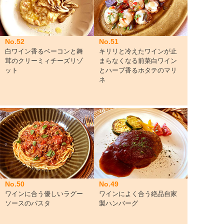
No.52
No.51
白ワイン香るベーコンと舞
キリリと冷えたワインが止
茸のクリーミィチーズリゾ
まらなくなる前菜白ワイン
ット
とハーブ香るホタテのマリ
ネ
No.50
No.49
ワインに合う優しいラグー
ワインによく合う絶品自家
ソースのパスタ
製ハンバーグ