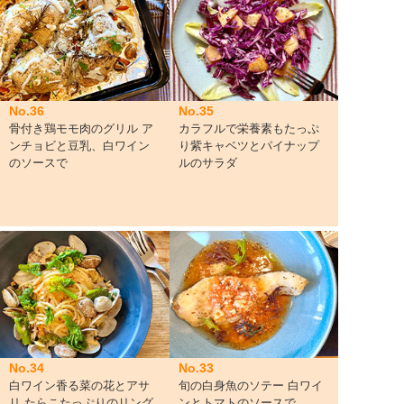
No.36
No.35
骨付き鶏モモ肉のグリル ア
カラフルで栄養素もたっぷ
ンチョビと豆乳、白ワイン
り紫キャベツとパイナップ
のソースで
ルのサラダ
No.34
No.33
白ワイン香る菜の花とアサ
旬の白身魚のソテー 白ワイ
リ たらこたっぷりのリング
ンとトマトのソースで