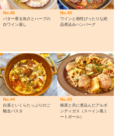
No.46
No.45
バター香る魚介とハーブの
ワインと相性ぴったりな絶
白ワイン蒸し
品煮込みハンバーグ
No.44
No.43
白菜といくらたっぷりのご
根菜と共に煮込んだアルボ
馳走パスタ
ンディガス（スペイン風ミ
ートボール）