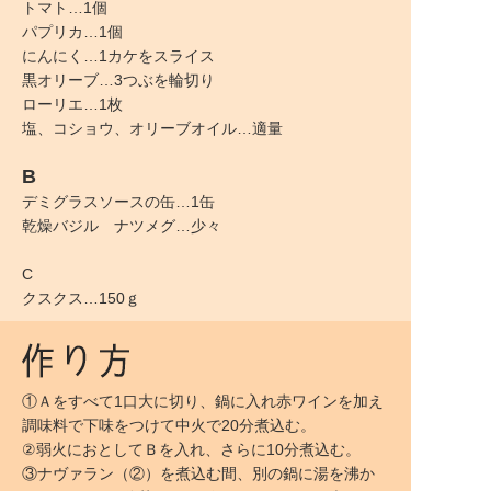
トマト…1個
パプリカ…1個
にんにく…1カケをスライス
黒オリーブ…3つぶを輪切り
ローリエ…1枚
塩、コショウ、オリーブオイル…適量
B
デミグラスソースの缶…1缶
乾燥バジル ナツメグ…少々
C
クスクス…150ｇ
①Ａをすべて1口大に切り、鍋に入れ赤ワインを加え
調味料で下味をつけて中火で20分煮込む。
②弱火におとしてＢを入れ、さらに10分煮込む。
③ナヴァラン（②）を煮込む間、別の鍋に湯を沸か