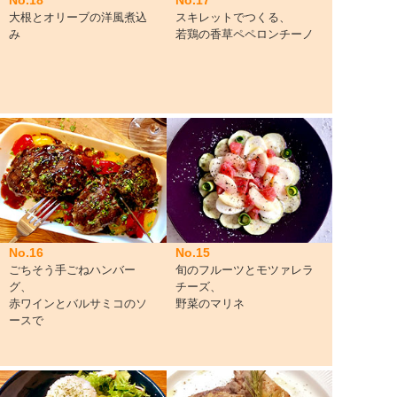
No.18
No.17
大根とオリーブの洋風煮込
スキレットでつくる、
み
若鶏の香草ペペロンチーノ
No.16
No.15
ごちそう手ごねハンバー
旬のフルーツとモツァレラ
グ、
チーズ、
赤ワインとバルサミコのソ
野菜のマリネ
ースで