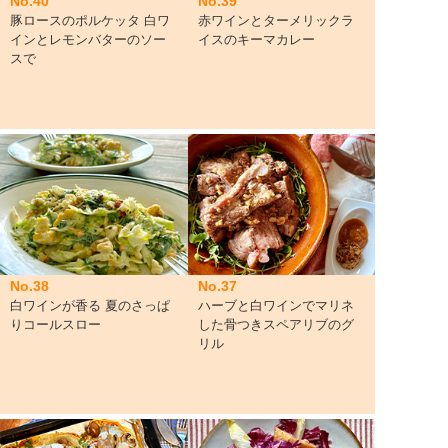
No.40
No.39
豚ロースのポルケッタ 白ワ
赤ワインとターメリックラ
インとレモンバターのソー
イスのキーマカレー
スで
No.38
No.37
白ワインが香る 夏のさっぱ
ハーブと白ワインでマリネ
りコールスロー
した骨つきスペアリブのグ
リル