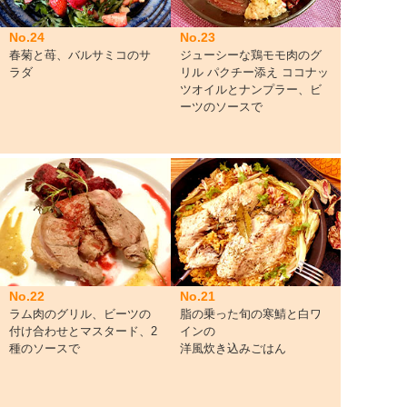
No.24
No.23
春菊と苺、バルサミコのサ
ジューシーな鶏モモ肉のグ
ラダ
リル パクチー添え ココナッ
ツオイルとナンプラー、ビ
ーツのソースで
No.22
No.21
ラム肉のグリル、ビーツの
脂の乗った旬の寒鯖と白ワ
付け合わせとマスタード、2
インの
種のソースで
洋風炊き込みごはん