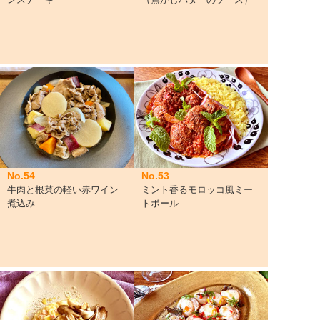
No.54
No.53
牛肉と根菜の軽い赤ワイン
ミント香るモロッコ風ミー
煮込み
トボール