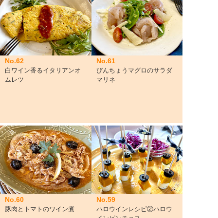
No.62
No.61
白ワイン香るイタリアンオ
びんちょうマグロのサラダ
ムレツ
マリネ
No.60
No.59
豚肉とトマトのワイン煮
ハロウインレシピ②ハロウ