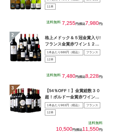
11本
送料無料
7,255
7,980
円(税込
円)
格上メドック＆５冠金賞入り!
フランス金賞赤ワイン１２本
セット 第１０８弾
1本あたり686円（税込）
フランス
12本
送料無料
7,480
8,228
円(税込
円)
【54％OFF！】金賞総数３０
超！ボルドー金賞赤ワイン１
２本セット 第１5弾
1本あたり963円（税込）
フランス
12本
送料無料
10,500
11,550
円(税込
円)