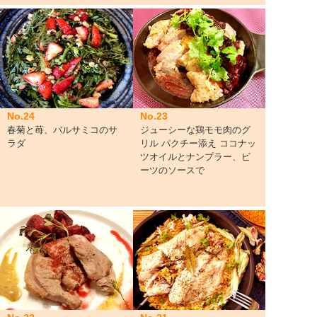
No.24
No.23
春菊と苺、バルサミコのサ
ジューシーな鶏モモ肉のグ
ラダ
リル パクチー添え ココナッ
ツオイルとナンプラー、ビ
ーツのソースで