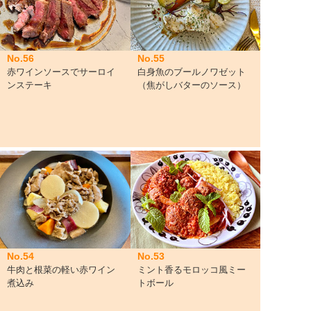
No.56
No.55
赤ワインソースでサーロイ
白身魚のブールノワゼット
ンステーキ
（焦がしバターのソース）
No.54
No.53
牛肉と根菜の軽い赤ワイン
ミント香るモロッコ風ミー
煮込み
トボール