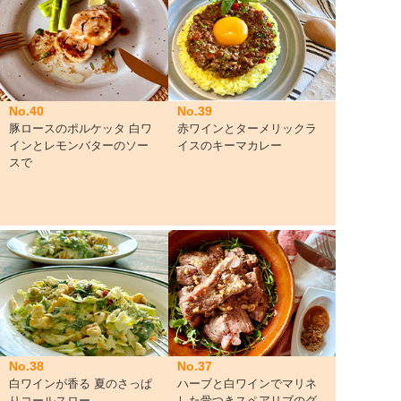
No.40
No.39
豚ロースのポルケッタ 白ワ
赤ワインとターメリックラ
インとレモンバターのソー
イスのキーマカレー
スで
No.38
No.37
白ワインが香る 夏のさっぱ
ハーブと白ワインでマリネ
りコールスロー
した骨つきスペアリブのグ