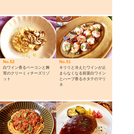
No.52
No.51
白ワイン香るベーコンと舞
キリリと冷えたワインが止
茸のクリーミィチーズリゾ
まらなくなる前菜白ワイン
ット
とハーブ香るホタテのマリ
ネ