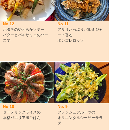
No.11
No.12
アサリたっぷりパルミジャ
ホタテのやわらかソテー
ーノ香る
バターとバルサミコのソー
ボンゴレロッソ
スで
No.10
No. 9
ターメリックライスの
フレッシュフルーツの
本格パエリア風ごはん
オリエンタルシーザーサラ
ダ