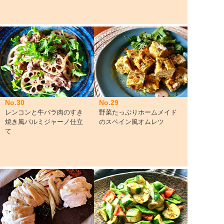
No.30
No.29
レンコンと牛バラ肉のすき
野菜たっぷりホームメイド
焼き風パルミジャーノ仕立
のスペイン風オムレツ
て