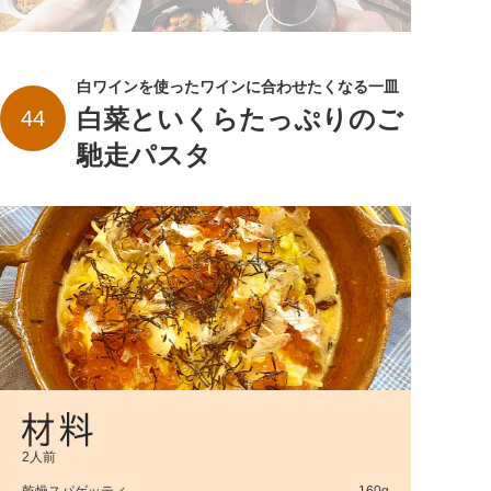
白ワインを使ったワインに合わせたくなる一皿
白菜といくらたっぷりのご
44
馳走パスタ
2人前
乾燥スパゲッティ
160g