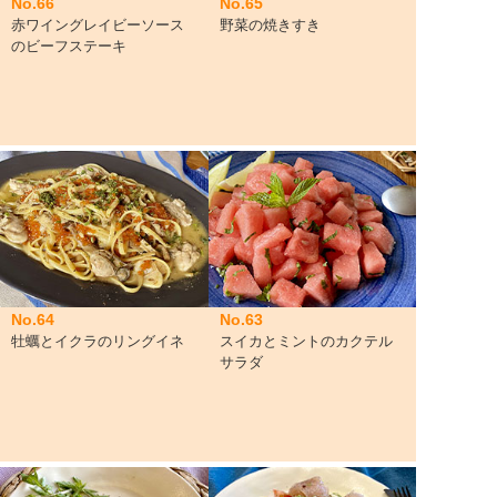
No.66
No.65
赤ワイングレイビーソース
野菜の焼きすき
のビーフステーキ
No.64
No.63
牡蠣とイクラのリングイネ
スイカとミントのカクテル
サラダ