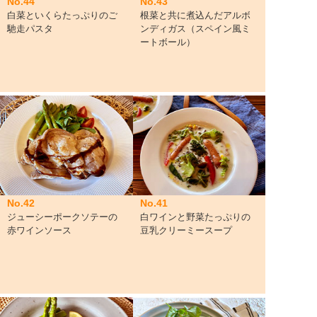
No.44
No.43
白菜といくらたっぷりのご
根菜と共に煮込んだアルボ
馳走パスタ
ンディガス（スペイン風ミ
ートボール）
No.42
No.41
ジューシーポークソテーの
白ワインと野菜たっぷりの
赤ワインソース
豆乳クリーミースープ