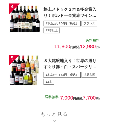
格上メドック２本＆多金賞入
り！ボルドー金賞赤ワイン１
５本セット 第28弾
1本あたり866円（税込）
フランス
13本以上
送料無料
11,800
12,980
円(税込
円)
３大銘醸地入り！世界の選り
すぐり赤・白・スパークリン
グワイン飲み比べ１2本セッ
1本あたり642円（税込）
世界各国
ト…
12本
送料無料
7,000
7,700
円(税込
円)
もっと見る