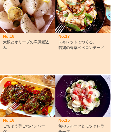
No.18
No.17
大根とオリーブの洋風煮込
スキレットでつくる、
み
若鶏の香草ペペロンチーノ
No.16
No.15
ごちそう手ごねハンバー
旬のフルーツとモツァレラ
グ、
チーズ、