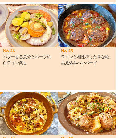
No.46
No.45
バター香る魚介とハーブの
ワインと相性ぴったりな絶
白ワイン蒸し
品煮込みハンバーグ