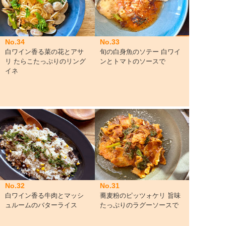
No.34
No.33
白ワイン香る菜の花とアサ
旬の白身魚のソテー 白ワイ
リ たらこたっぷりのリング
ンとトマトのソースで
イネ
No.32
No.31
白ワイン香る牛肉とマッシ
蕎麦粉のピッツォケリ 旨味
ュルームのバターライス
たっぷりのラグーソースで