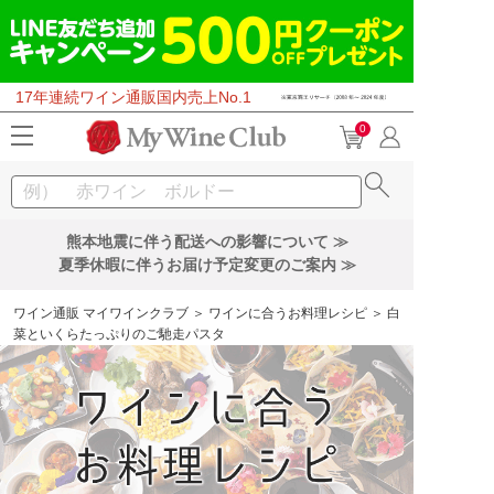
17年連続ワイン通販国内売上No.1
0
熊本地震に伴う配送への影響について ≫
夏季休暇に伴うお届け予定変更のご案内 ≫
ワイン通販 マイワインクラブ
＞
ワインに合うお料理レシピ
＞ 白
菜といくらたっぷりのご馳走パスタ