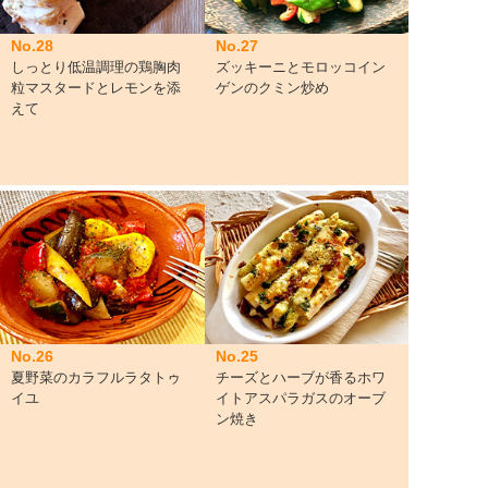
No.28
No.27
しっとり低温調理の鶏胸肉
ズッキーニとモロッコイン
粒マスタードとレモンを添
ゲンのクミン炒め
えて
No.26
No.25
夏野菜のカラフルラタトゥ
チーズとハーブが香るホワ
イユ
イトアスパラガスのオーブ
ン焼き