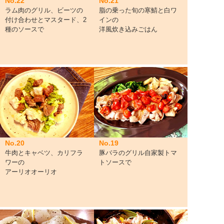
No.22
No.21
ラム肉のグリル、ビーツの
脂の乗った旬の寒鯖と白ワ
付け合わせとマスタード、2
インの
種のソースで
洋風炊き込みごはん
No.20
No.19
牛肉とキャベツ、カリフラ
豚バラのグリル自家製トマ
ワーの
トソースで
アーリオオーリオ