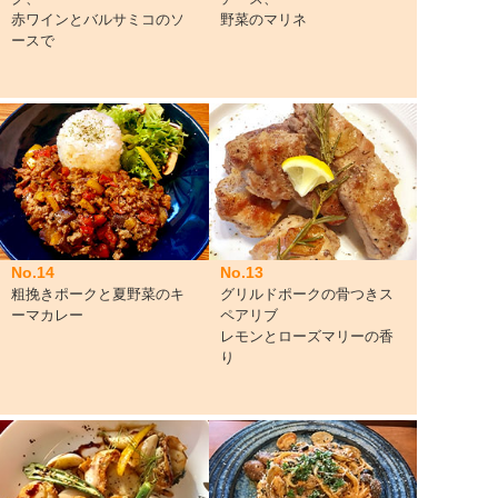
赤ワインとバルサミコのソ
野菜のマリネ
ースで
No.14
No.13
粗挽きポークと夏野菜のキ
グリルドポークの骨つきス
ーマカレー
ペアリブ
レモンとローズマリーの香
り