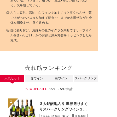
炒め、塩、コショウ、麺つゆ、お玉1杯分の茹で汁を加
え、火を通していく。
③ さらに豆乳、醤油、白ワインを加えてひと煮立ちさせ、茹
で上がったパスタを加えて弱火～中火でかき混ぜながら全
体を馴染ませ、良く絡める。
④ 器に盛り付け、お好みの量のイクラを乗せてオリーブオイ
ルをまわしかけ、かつお節と刻み海苔をトッピングしたら
完成。
売れ筋ランキング
人気セット
赤ワイン
白ワイン
スパークリング
5/14 UPDATED
※5/7 ～ 5/13集計
３大銘醸地入り 世界選りすぐ
りスパークリングワイン１１
本セット 第４３弾
1本あたり726円（税込）
世界各国