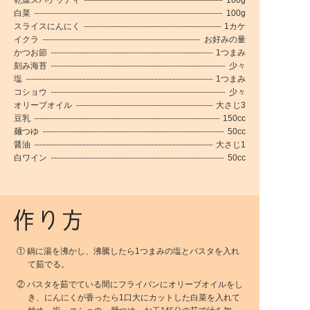
白菜
100g
スライスにんにく
1カケ
イクラ
お好みの量
かつお節
1つまみ
刻み海苔
少々
塩
1つまみ
コショウ
少々
オリーブオイル
大さじ3
豆乳
150cc
麺つゆ
50cc
醤油
大さじ1
白ワイン
50cc
① 鍋に湯を沸かし、沸騰したら1つまみの塩とパスタを入れ
て茹でる。
② パスタを茹でている間にフライパンにオリーブオイルをし
き、にんにくが香ったら1口大にカットした白菜を入れて