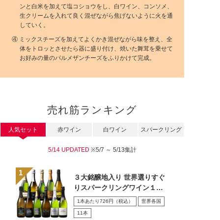
ンと白米を加えて塩コショウをし、白ワイン、コンソメ、
生クリームを入れて良く混ぜながら焦げないように火を通
していく。
④ ミックスチーズを加えてよくかき混ぜながら味を整え、全
体をトロッとさせたら器に盛り付け、焼いた舞茸を乗せて
お好みの量のパルメザンチーズをふりかけて完成。
売れ筋ランキング
人気セット
赤ワイン
白ワイン
スパークリング
5/14 UPDATED
※5/7 ～ 5/13集計
３大銘醸地入り 世界選りすぐ
りスパークリングワイン１１
本セット 第４３弾
1本あたり726円（税込）
世界各国
11本