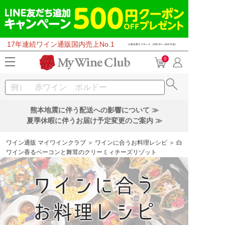
17年連続ワイン通販国内売上No.1
0
熊本地震に伴う配送への影響について ≫
夏季休暇に伴うお届け予定変更のご案内 ≫
ワイン通販 マイワインクラブ
＞
ワインに合うお料理レシピ
＞ 白
ワイン香るベーコンと舞茸のクリーミィチーズリゾット