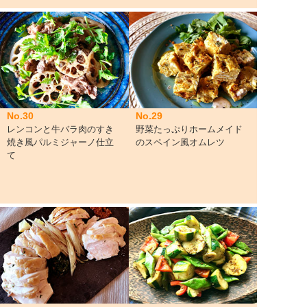
No.30
No.29
レンコンと牛バラ肉のすき
野菜たっぷりホームメイド
焼き風パルミジャーノ仕立
のスペイン風オムレツ
て