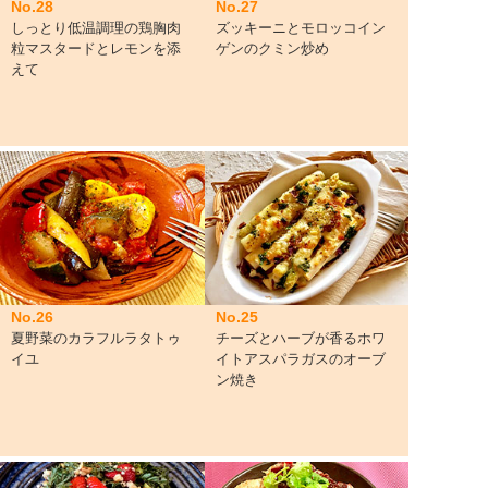
No.28
No.27
しっとり低温調理の鶏胸肉
ズッキーニとモロッコイン
粒マスタードとレモンを添
ゲンのクミン炒め
えて
No.26
No.25
夏野菜のカラフルラタトゥ
チーズとハーブが香るホワ
イユ
イトアスパラガスのオーブ
ン焼き