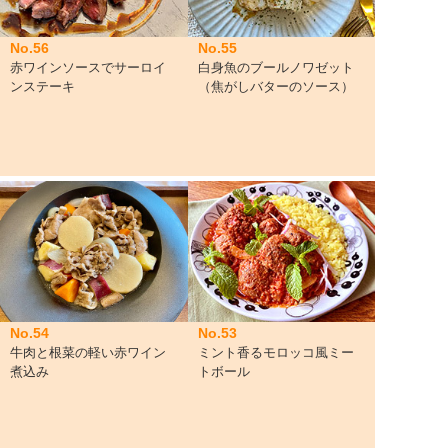
No.56
No.55
赤ワインソースでサーロイ
白身魚のブールノワゼット
ンステーキ
（焦がしバターのソース）
No.54
No.53
牛肉と根菜の軽い赤ワイン
ミント香るモロッコ風ミー
煮込み
トボール