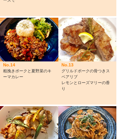
ースで
No.14
No.13
粗挽きポークと夏野菜のキ
グリルドポークの骨つきス
ーマカレー
ペアリブ
レモンとローズマリーの香
り