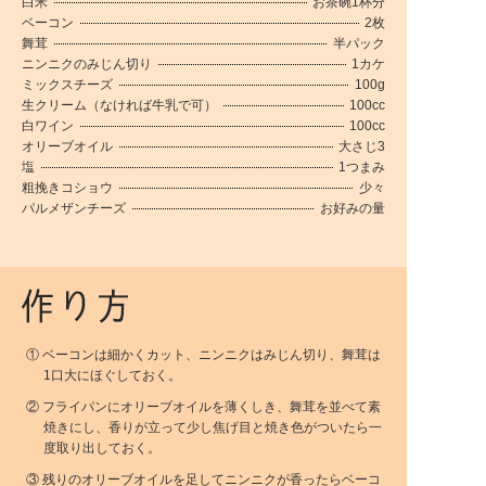
白米
お茶碗1杯分
ベーコン
2枚
舞茸
半パック
ニンニクのみじん切り
1カケ
ミックスチーズ
100g
生クリーム（なければ牛乳で可）
100cc
白ワイン
100cc
オリーブオイル
大さじ3
塩
1つまみ
粗挽きコショウ
少々
パルメザンチーズ
お好みの量
① ベーコンは細かくカット、ニンニクはみじん切り、舞茸は
1口大にほぐしておく。
② フライパンにオリーブオイルを薄くしき、舞茸を並べて素
焼きにし、香りが立って少し焦げ目と焼き色がついたら一
度取り出しておく。
③ 残りのオリーブオイルを足してニンニクが香ったらベーコ