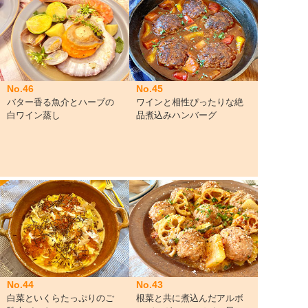
No.46
No.45
バター香る魚介とハーブの
ワインと相性ぴったりな絶
白ワイン蒸し
品煮込みハンバーグ
No.44
No.43
白菜といくらたっぷりのご
根菜と共に煮込んだアルボ