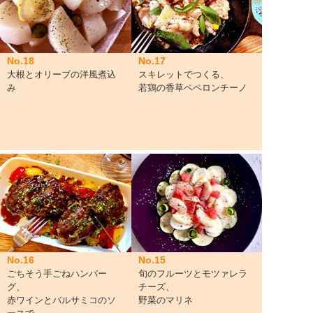
No.18
No.17
大根とオリーブの洋風煮込
スキレットでつくる、
み
若鶏の香草ペペロンチーノ
No.16
No.15
ごちそう手ごねハンバー
旬のフルーツとモツァレラ
グ、
チーズ、
赤ワインとバルサミコのソ
野菜のマリネ