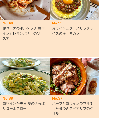
No.40
No.39
豚ロースのポルケッタ 白ワ
赤ワインとターメリックラ
インとレモンバターのソー
イスのキーマカレー
スで
No.38
No.37
白ワインが香る 夏のさっぱ
ハーブと白ワインでマリネ
りコールスロー
した骨つきスペアリブのグ
リル