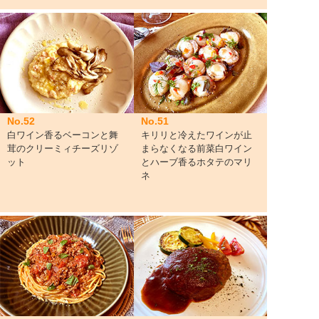
No.52
No.51
白ワイン香るベーコンと舞
キリリと冷えたワインが止
茸のクリーミィチーズリゾ
まらなくなる前菜白ワイン
ット
とハーブ香るホタテのマリ
ネ