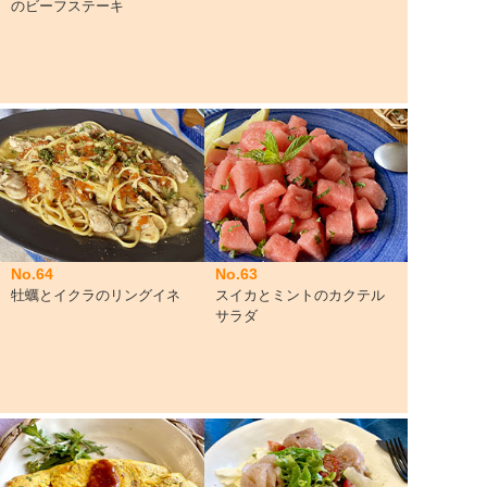
のビーフステーキ
No.64
No.63
牡蠣とイクラのリングイネ
スイカとミントのカクテル
サラダ