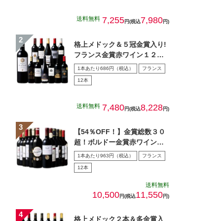
送料無料
7,255
7,980
円(税込
円)
格上メドック＆５冠金賞入り!
フランス金賞赤ワイン１２本
セット 第１０８弾
1本あたり686円（税込）
フランス
12本
送料無料
7,480
8,228
円(税込
円)
【54％OFF！】金賞総数３０
超！ボルドー金賞赤ワイン１
２本セット 第１5弾
1本あたり963円（税込）
フランス
12本
送料無料
10,500
11,550
円(税込
円)
格上メドック２本＆多金賞入