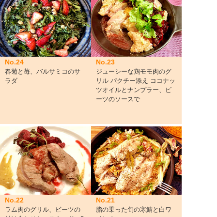
No.24
No.23
春菊と苺、バルサミコのサ
ジューシーな鶏モモ肉のグ
ラダ
リル パクチー添え ココナッ
ツオイルとナンプラー、ビ
ーツのソースで
No.22
No.21
ラム肉のグリル、ビーツの
脂の乗った旬の寒鯖と白ワ