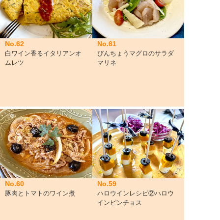
No.62
No.61
白ワイン香るイタリアンオ
びんちょうマグロのサラダ
ムレツ
マリネ
No.60
No.59
豚肉とトマトのワイン煮
ハロウインレシピ②ハロウ
インピンチョス