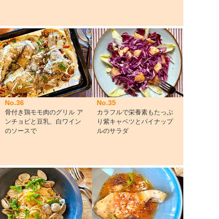
No.36
No.35
骨付き鶏モモ肉のグリル ア
カラフルで栄養素もたっぷ
ンチョビと豆乳、白ワイン
り紫キャベツとパイナップ
のソースで
ルのサラダ