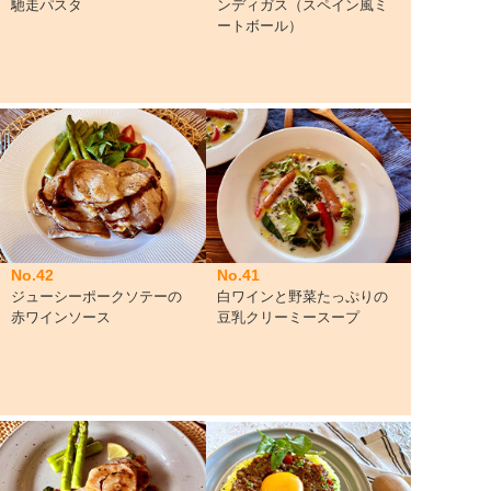
馳走パスタ
ンディガス（スペイン風ミ
ートボール）
No.42
No.41
ジューシーポークソテーの
白ワインと野菜たっぷりの
赤ワインソース
豆乳クリーミースープ