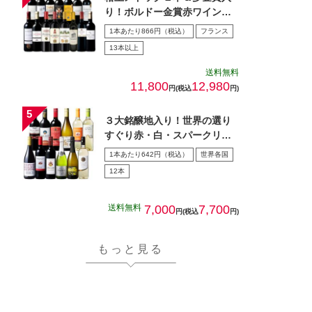
り！ボルドー金賞赤ワイン１
５本セット 第28弾
1本あたり866円（税込）
フランス
13本以上
送料無料
11,800
12,980
円(税込
円)
３大銘醸地入り！世界の選り
すぐり赤・白・スパークリン
グワイン飲み比べ１2本セッ
1本あたり642円（税込）
世界各国
ト…
12本
送料無料
7,000
7,700
円(税込
円)
もっと見る