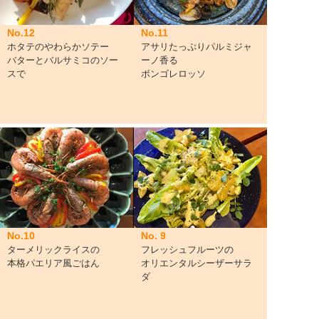
No.11
No.12
アサリたっぷりパルミジャ
ホタテのやわらかソテー
ーノ香る
バターとバルサミコのソー
ボンゴレロッソ
スで
No.10
No. 9
ターメリックライスの
フレッシュフルーツの
本格パエリア風ごはん
オリエンタルシーザーサラ
ダ