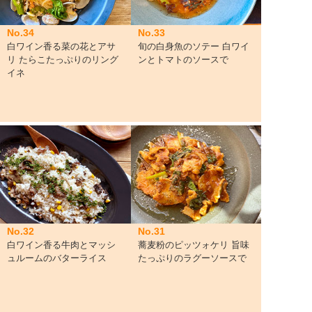
No.34
No.33
白ワイン香る菜の花とアサ
旬の白身魚のソテー 白ワイ
リ たらこたっぷりのリング
ンとトマトのソースで
イネ
No.32
No.31
白ワイン香る牛肉とマッシ
蕎麦粉のピッツォケリ 旨味
ュルームのバターライス
たっぷりのラグーソースで