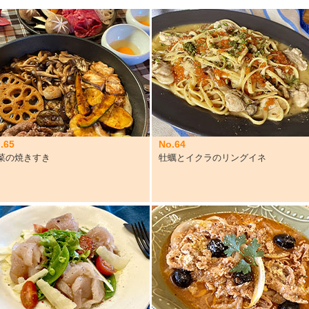
.65
No.64
菜の焼きすき
牡蠣とイクラのリングイネ