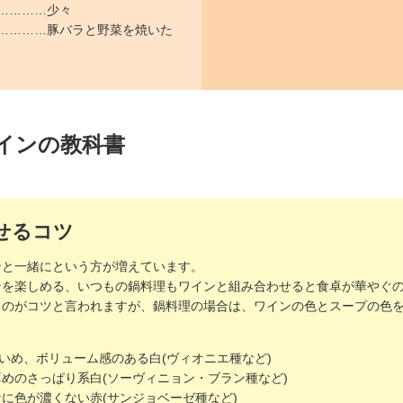
…………少々
…………豚バラと野菜を焼いた
インの教科書
せるコツ
ンと一緒にという方が増えています。
ンを楽しめる、いつもの鍋料理もワインと組み合わせると食卓が華やぐ
るのがコツと言われますが、鍋料理の場合は、ワインの色とスープの色
濃いめ、ボリューム感のある白(ヴィオニエ種など)
めのさっぱり系白(ソーヴィニョン・ブラン種など)
に色が濃くない赤(サンジョベーゼ種など)