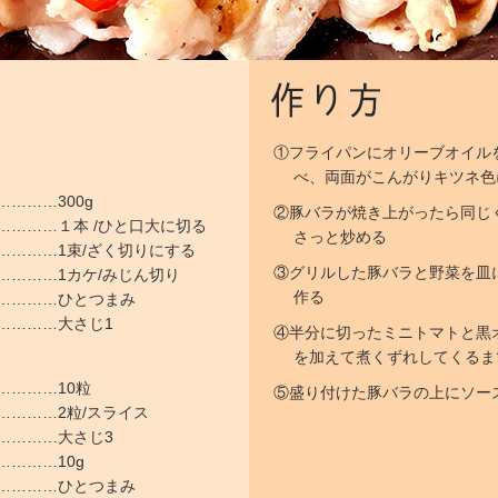
①フライパンにオリーブオイル
べ、両面がこんがりキツネ色
………300g
②豚バラが焼き上がったら同じ
………１本 /ひと口大に切る
さっと炒める
…………1束/ざく切りにする
③グリルした豚バラと野菜を皿
…………1カケ/みじん切り
作る
…………ひとつまみ
…………大さじ1
④半分に切ったミニトマトと黒
を加えて煮くずれしてくるま
…………10粒
⑤盛り付けた豚バラの上にソー
………2粒/スライス
…………大さじ3
………10g
…………ひとつまみ