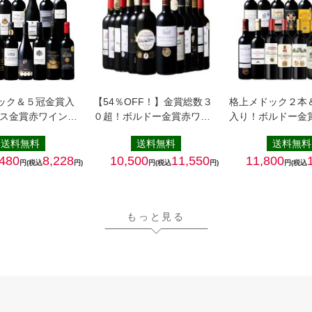
ック＆５冠金賞入
【54％OFF！】金賞総数３
格上メドック２本
ンス金賞赤ワイン
０超！ボルドー金賞赤ワ…
入り！ボルドー金
ン…
送料無料
送料無料
送料無料
,480
8,228
10,500
11,550
11,800
円(税込
円)
円(税込
円)
円(税込
もっと見る