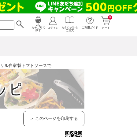
0
カタログから
ログイン
カテゴリで
ご利用ガイド
カート
ご注文
探す
グリル自家製トマトソースで
＞ このページを印刷する