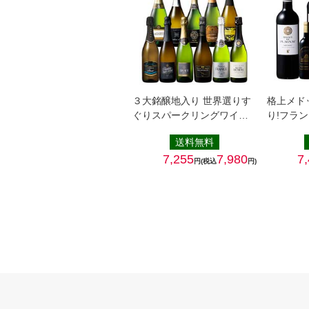
３大銘醸地入り 世界選りす
格上メド
ぐりスパークリングワイ
り!フラ
ン…
１…
送料無料
7,255
7,980
7
円(税込
円)