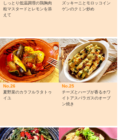
しっとり低温調理の鶏胸肉
ズッキーニとモロッコイン
粒マスタードとレモンを添
ゲンのクミン炒め
えて
No.26
No.25
夏野菜のカラフルラタトゥ
チーズとハーブが香るホワ
イユ
イトアスパラガスのオーブ
ン焼き