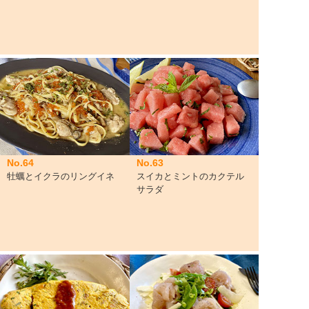
No.64
No.63
牡蠣とイクラのリングイネ
スイカとミントのカクテル
サラダ