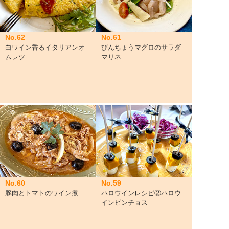
No.62
No.61
白ワイン香るイタリアンオ
びんちょうマグロのサラダ
ムレツ
マリネ
No.60
No.59
豚肉とトマトのワイン煮
ハロウインレシピ②ハロウ
インピンチョス