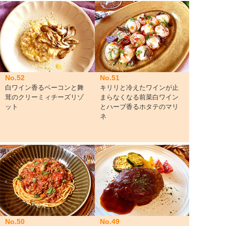
No.52
No.51
白ワイン香るベーコンと舞
キリリと冷えたワインが止
茸のクリーミィチーズリゾ
まらなくなる前菜白ワイン
ット
とハーブ香るホタテのマリ
ネ
No.50
No.49