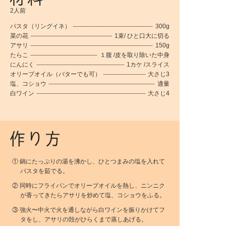
2人前
パスタ（リングイネ）
300g
菜の花
1束/ ひと口大に切る
アサリ
150g
たらこ
１腹 /皮を取り除いた中身
にんにく
1カケ /スライス
オリーブオイル（バターでも可）
大さじ3
塩、コショウ
適量
白ワイン
大さじ4
① 鍋にたっぷりの湯を沸かし、ひとつまみの塩を入れて
パスタを茹でる。
② 同時にフライパンでオリーブオイルを熱し、ニンニク
が香ってきたらアサリを炒めて塩、コショウをふる。
③ 強火〜中火で火を通しながら白ワインを振りかけてフ
タをし、アサリの殻がひらくまで蒸しあげる。