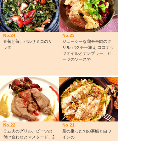
No.24
No.23
春菊と苺、バルサミコのサ
ジューシーな鶏モモ肉のグ
ラダ
リル パクチー添え ココナッ
ツオイルとナンプラー、ビ
ーツのソースで
No.22
No.21
ラム肉のグリル、ビーツの
脂の乗った旬の寒鯖と白ワ
付け合わせとマスタード、2
インの