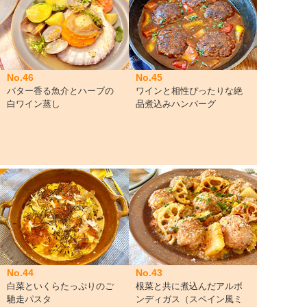
No.46
No.45
バター香る魚介とハーブの
ワインと相性ぴったりな絶
白ワイン蒸し
品煮込みハンバーグ
No.44
No.43
白菜といくらたっぷりのご
根菜と共に煮込んだアルボ
馳走パスタ
ンディガス（スペイン風ミ