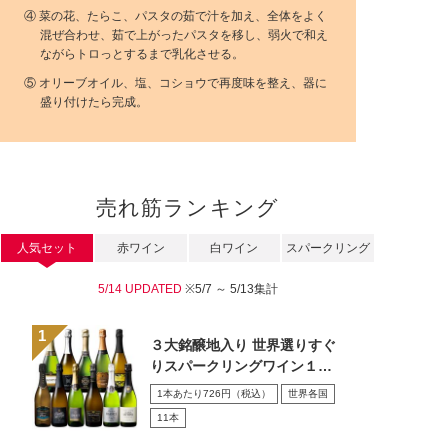
④ 菜の花、たらこ、パスタの茹で汁を加え、全体をよく
混ぜ合わせ、茹で上がったパスタを移し、弱火で和え
ながらトロっとするまで乳化させる。
⑤ オリーブオイル、塩、コショウで再度味を整え、器に
盛り付けたら完成。
売れ筋ランキング
人気セット
赤ワイン
白ワイン
スパークリング
5/14 UPDATED
※5/7 ～ 5/13集計
３大銘醸地入り 世界選りすぐ
りスパークリングワイン１１
本セット 第４３弾
1本あたり726円（税込）
世界各国
11本