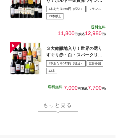
り！ボルドー金賞赤ワイン１
５本セット 第28弾
1本あたり866円（税込）
フランス
13本以上
送料無料
11,800
12,980
円(税込
円)
３大銘醸地入り！世界の選り
すぐり赤・白・スパークリン
グワイン飲み比べ１2本セッ
1本あたり642円（税込）
世界各国
ト…
12本
送料無料
7,000
7,700
円(税込
円)
もっと見る