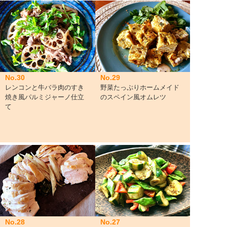
No.30
No.29
レンコンと牛バラ肉のすき
野菜たっぷりホームメイド
焼き風パルミジャーノ仕立
のスペイン風オムレツ
て
No.28
No.27