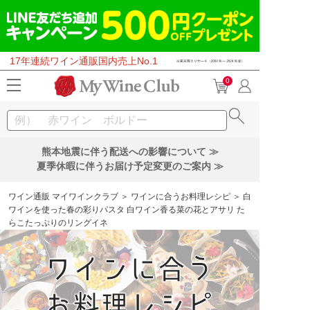
17年連続ワイン通販国内売上No.1
0
熊本地震に伴う配送への影響について ≫
夏季休暇に伴うお届け予定変更のご案内 ≫
ワイン通販 マイワインクラブ
＞
ワインに合うお料理レシピ
＞ 白
ワインを使った春の彩りパスタ 白ワイン香る菜の花とアサリ た
らこたっぷりのリングイネ