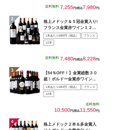
送料無料
7,255
7,980
円(税込
円)
格上メドック＆５冠金賞入り!
フランス金賞赤ワイン１２本
セット 第１０８弾
1本あたり686円（税込）
フランス
12本
送料無料
7,480
8,228
円(税込
円)
【54％OFF！】金賞総数３０
超！ボルドー金賞赤ワイン１
２本セット 第１5弾
1本あたり963円（税込）
フランス
12本
送料無料
10,500
11,550
円(税込
円)
格上メドック２本＆多金賞入