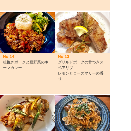
No.14
No.13
粗挽きポークと夏野菜のキ
グリルドポークの骨つきス
ーマカレー
ペアリブ
レモンとローズマリーの香
り