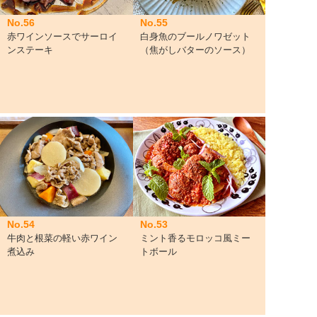
No.56
No.55
赤ワインソースでサーロイ
白身魚のブールノワゼット
ンステーキ
（焦がしバターのソース）
No.54
No.53
牛肉と根菜の軽い赤ワイン
ミント香るモロッコ風ミー
煮込み
トボール