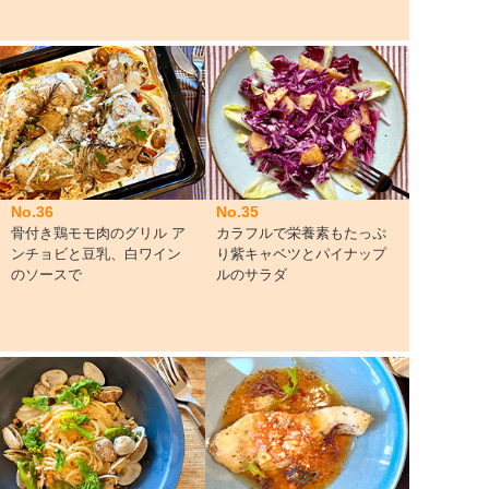
No.36
No.35
骨付き鶏モモ肉のグリル ア
カラフルで栄養素もたっぷ
ンチョビと豆乳、白ワイン
り紫キャベツとパイナップ
のソースで
ルのサラダ