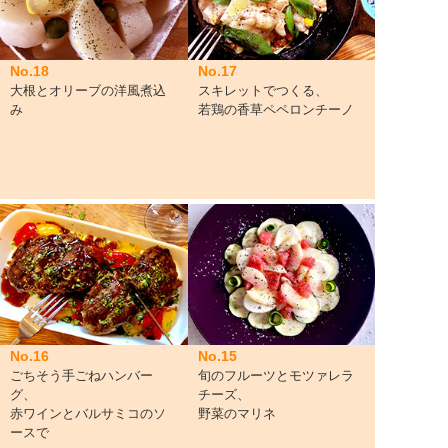
No.18
No.17
大根とオリーブの洋風煮込
スキレットでつくる、
み
若鶏の香草ペペロンチーノ
No.16
No.15
ごちそう手ごねハンバー
旬のフルーツとモツァレラ
グ、
チーズ、
赤ワインとバルサミコのソ
野菜のマリネ
ースで