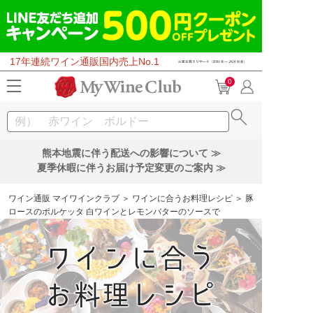
17年連続ワイン通販国内売上No.1
0
熊本地震に伴う配送への影響について ≫
夏季休暇に伴うお届け予定変更のご案内 ≫
ワイン通販 マイワインクラブ
＞
ワインに合うお料理レシピ
＞ 豚
ロースのポルケッタ 白ワインとレモンバターのソースで