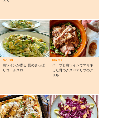
スで
No.38
No.37
白ワインが香る 夏のさっぱ
ハーブと白ワインでマリネ
りコールスロー
した骨つきスペアリブのグ
リル