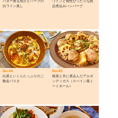
バター香る魚介とハーブの
ワインと相性ぴったりな絶
白ワイン蒸し
品煮込みハンバーグ
No.44
No.43
白菜といくらたっぷりのご
根菜と共に煮込んだアルボ
馳走パスタ
ンディガス（スペイン風ミ
ートボール）