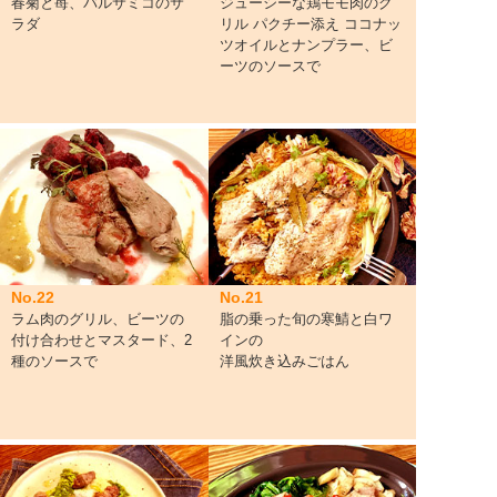
春菊と苺、バルサミコのサ
ジューシーな鶏モモ肉のグ
ラダ
リル パクチー添え ココナッ
ツオイルとナンプラー、ビ
ーツのソースで
No.22
No.21
ラム肉のグリル、ビーツの
脂の乗った旬の寒鯖と白ワ
付け合わせとマスタード、2
インの
種のソースで
洋風炊き込みごはん