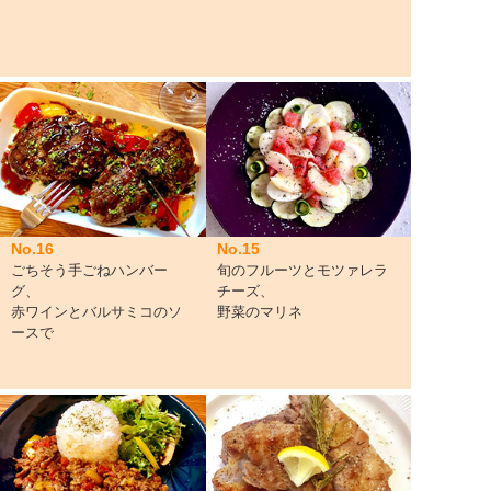
No.16
No.15
ごちそう手ごねハンバー
旬のフルーツとモツァレラ
グ、
チーズ、
赤ワインとバルサミコのソ
野菜のマリネ
ースで