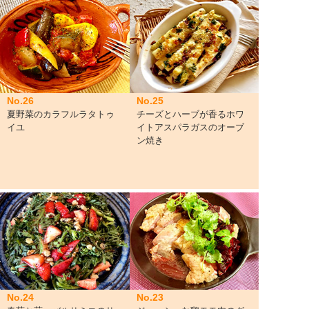
No.26
No.25
夏野菜のカラフルラタトゥ
チーズとハーブが香るホワ
イユ
イトアスパラガスのオーブ
ン焼き
No.24
No.23