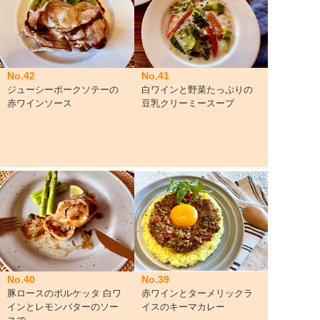
No.42
No.41
ジューシーポークソテーの
白ワインと野菜たっぷりの
赤ワインソース
豆乳クリーミースープ
No.40
No.39
豚ロースのポルケッタ 白ワ
赤ワインとターメリックラ
インとレモンバターのソー
イスのキーマカレー