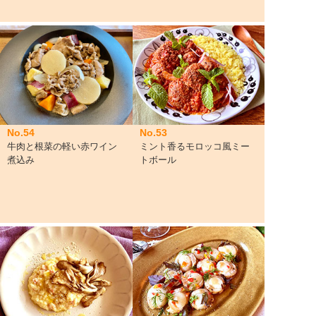
No.54
No.53
牛肉と根菜の軽い赤ワイン
ミント香るモロッコ風ミー
煮込み
トボール