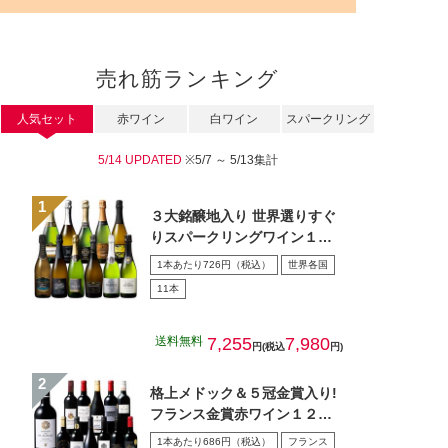
売れ筋ランキング
人気セット
赤ワイン
白ワイン
スパークリング
5/14 UPDATED
※5/7 ～ 5/13集計
３大銘醸地入り 世界選りすぐ
りスパークリングワイン１１
本セット 第４３弾
1本あたり726円（税込）
世界各国
11本
送料無料
7,255
7,980
円(税込
円)
格上メドック＆５冠金賞入り!
フランス金賞赤ワイン１２本
セット 第１０８弾
1本あたり686円（税込）
フランス