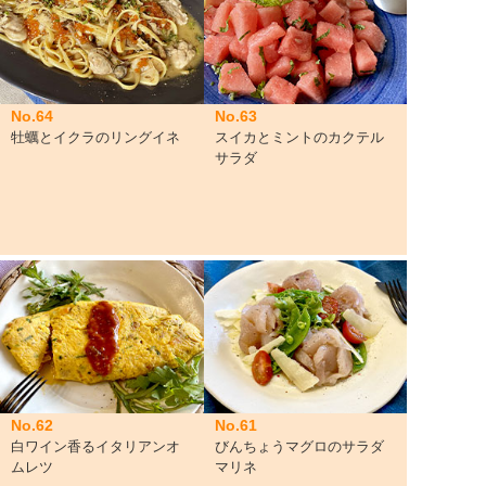
No.64
No.63
牡蠣とイクラのリングイネ
スイカとミントのカクテル
サラダ
No.62
No.61
白ワイン香るイタリアンオ
びんちょうマグロのサラダ
ムレツ
マリネ