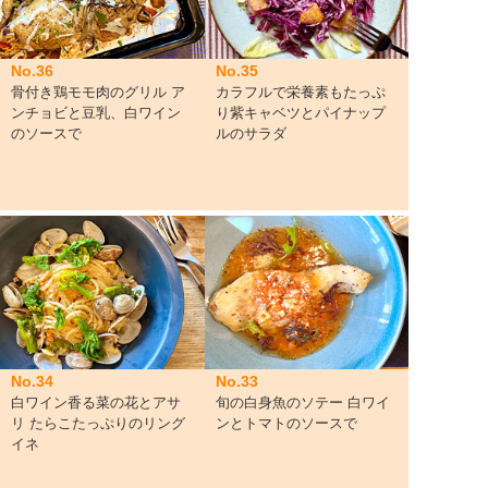
No.36
No.35
骨付き鶏モモ肉のグリル ア
カラフルで栄養素もたっぷ
ンチョビと豆乳、白ワイン
り紫キャベツとパイナップ
のソースで
ルのサラダ
No.34
No.33
白ワイン香る菜の花とアサ
旬の白身魚のソテー 白ワイ
リ たらこたっぷりのリング
ンとトマトのソースで
イネ