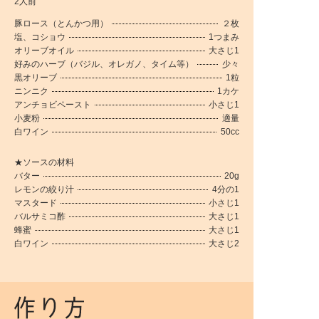
2人前
豚ロース（とんかつ用）
２枚
塩、コショウ
1つまみ
オリーブオイル
大さじ1
好みのハーブ（バジル、オレガノ、タイム等）
少々
黒オリーブ
1粒
ニンニク
1カケ
アンチョビペースト
小さじ1
小麦粉
適量
白ワイン
50cc
★ソースの材料
バター
20g
レモンの絞り汁
4分の1
マスタード
小さじ1
バルサミコ酢
大さじ1
蜂蜜
大さじ1
白ワイン
大さじ2