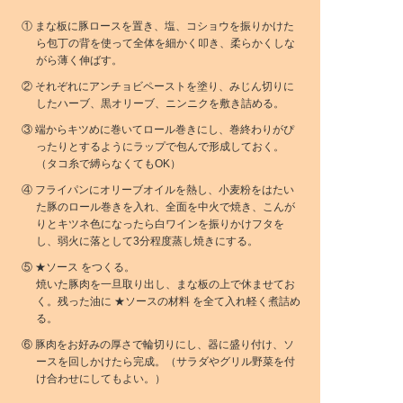
① まな板に豚ロースを置き、塩、コショウを振りかけた
ら包丁の背を使って全体を細かく叩き、柔らかくしな
がら薄く伸ばす。
② それぞれにアンチョビペーストを塗り、みじん切りに
したハーブ、黒オリーブ、ニンニクを敷き詰める。
③ 端からキツめに巻いてロール巻きにし、巻終わりがぴ
ったりとするようにラップで包んで形成しておく。
（タコ糸で縛らなくてもOK）
④ フライパンにオリーブオイルを熱し、小麦粉をはたい
た豚のロール巻きを入れ、全面を中火で焼き、こんが
りとキツネ色になったら白ワインを振りかけフタを
し、弱火に落として3分程度蒸し焼きにする。
⑤ ★ソース をつくる。
焼いた豚肉を一旦取り出し、まな板の上で休ませてお
く。残った油に ★ソースの材料 を全て入れ軽く煮詰め
る。
⑥ 豚肉をお好みの厚さで輪切りにし、器に盛り付け、ソ
ースを回しかけたら完成。（サラダやグリル野菜を付
け合わせにしてもよい。）