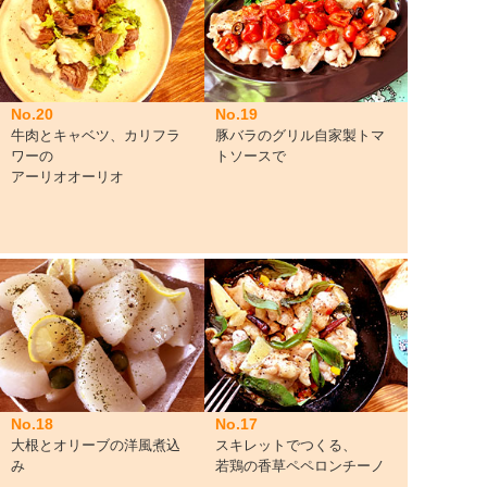
No.20
No.19
牛肉とキャベツ、カリフラ
豚バラのグリル自家製トマ
ワーの
トソースで
アーリオオーリオ
No.18
No.17
大根とオリーブの洋風煮込
スキレットでつくる、
み
若鶏の香草ペペロンチーノ