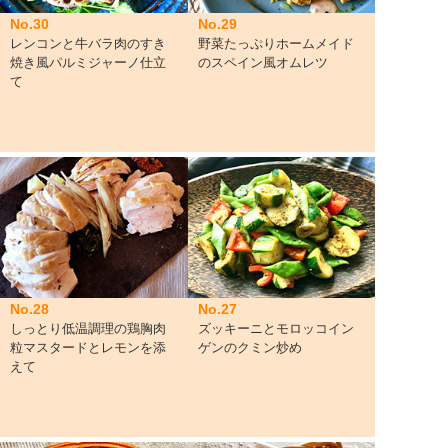
No.30
No.29
レンコンと牛バラ肉のすき
野菜たっぷりホームメイド
焼き風パルミジャーノ仕立
のスペイン風オムレツ
て
No.28
No.27
しっとり低温調理の鶏胸肉
ズッキーニとモロッコイン
粒マスタードとレモンを添
ゲンのクミン炒め
えて