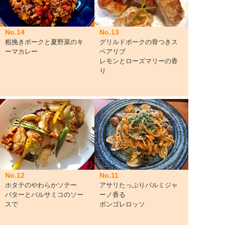
No.14
No.13
粗挽きポークと夏野菜のキ
グリルドポークの骨つきス
ーマカレー
ペアリブ
レモンとローズマリーの香
り
No.11
No.12
アサリたっぷりパルミジャ
ホタテのやわらかソテー
ーノ香る
バターとバルサミコのソー
ボンゴレロッソ
スで