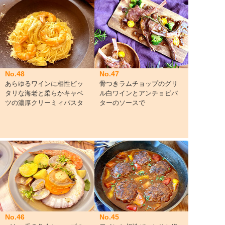
No.48
No.47
あらゆるワインに相性ピッ
骨つきラムチョップのグリ
タリな海老と柔らかキャベ
ル白ワインとアンチョビバ
ツの濃厚クリーミィパスタ
ターのソースで
No.46
No.45