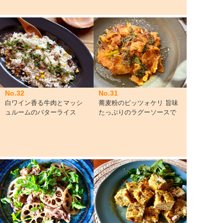
No.32
No.31
白ワイン香る牛肉とマッシ
蕎麦粉のピッツォケリ 旨味
ュルームのバターライス
たっぷりのラグーソースで