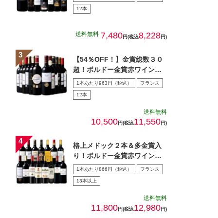
12本
送料無料
7,480
8,228
円(税込
円)
【54％OFF！】金賞総数３０
超！ボルドー金賞赤ワイン１
２本セット 第１5弾
1本あたり963円（税込）
フランス
12本
送料無料
10,500
11,550
円(税込
円)
格上メドック２本＆多金賞入
り！ボルドー金賞赤ワイン１
５本セット 第28弾
1本あたり866円（税込）
フランス
13本以上
送料無料
11,800
12,980
円(税込
円)