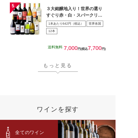
３大銘醸地入り！世界の選り
すぐり赤・白・スパークリン
グワイン飲み比べ１2本セッ
1本あたり642円（税込）
世界各国
ト…
12本
送料無料
7,000
7,700
円(税込
円)
もっと見る
ワインを探す
全てのワイン